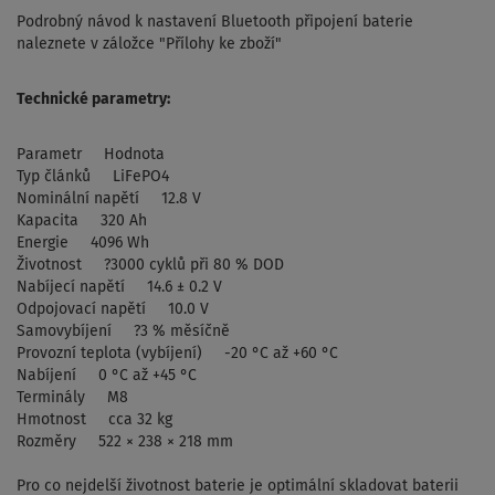
Podrobný návod k nastavení Bluetooth připojení baterie
naleznete v záložce "Přílohy ke zboží"
Technické parametry:
Parametr Hodnota
Typ článků LiFePO4
Nominální napětí 12.8 V
Kapacita 320 Ah
Energie 4096 Wh
Životnost ?3000 cyklů při 80 % DOD
Nabíjecí napětí 14.6 ± 0.2 V
Odpojovací napětí 10.0 V
Samovybíjení ?3 % měsíčně
Provozní teplota (vybíjení) -20 °C až +60 °C
Nabíjení 0 °C až +45 °C
Terminály M8
Hmotnost cca 32 kg
Rozměry 522 × 238 × 218 mm
Pro co nejdelší životnost baterie je optimální skladovat baterii