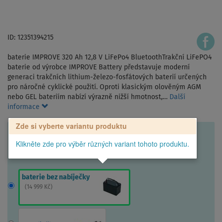
ID: 12351394215
baterie IMPROVE 320 Ah 12,8 V LiFePo4 BluetoothTrakční LiFePO4
baterie od výrobce IMPROVE Battery představuje moderní
generaci trakčních lithium-železo-fosfátových baterií určených
pro náročné cyklické použití. Oproti klasickým olověným AGM
nebo GEL bateriím nabízí výrazně nižší hmotnost,…
Další
informace
Zde si vyberte variantu produktu
Klikněte zde pro výběr různých variant tohoto produktu.
baterie bez nabíječky
(
14 999 Kč
)