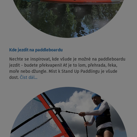
Kde jezdit na paddleboardu
Nechte se inspirovat, kde všude je možné na paddleboardu
jezdit - budete překvapeni! Ať je to lom, přehrada, řeka,
moře nebo džungle. Míst k Stand Up Paddlingu je všude
dost.
Číst dál...