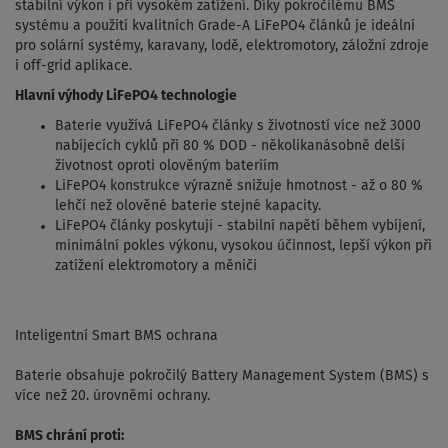
stabilní výkon i při vysokém zatížení. Díky pokročilému BMS
systému a použití kvalitních Grade-A LiFePO4 článků je ideální
pro solární systémy, karavany, lodě, elektromotory, záložní zdroje
i off-grid aplikace.
Hlavní výhody LiFePO4 technologie
Baterie využívá LiFePO4 články s životností více než 3000
nabíjecích cyklů při 80 % DOD - několikanásobně delší
životnost oproti olověným bateriím
LiFePO4 konstrukce výrazně snižuje hmotnost - až o 80 %
lehčí než olověné baterie stejné kapacity.
LiFePO4 články poskytují - stabilní napětí během vybíjení,
minimální pokles výkonu, vysokou účinnost, lepší výkon při
zatížení elektromotory a měniči
Inteligentní Smart BMS ochrana
Baterie obsahuje pokročilý Battery Management System (BMS) s
více než 20. úrovněmi ochrany.
BMS chrání proti: