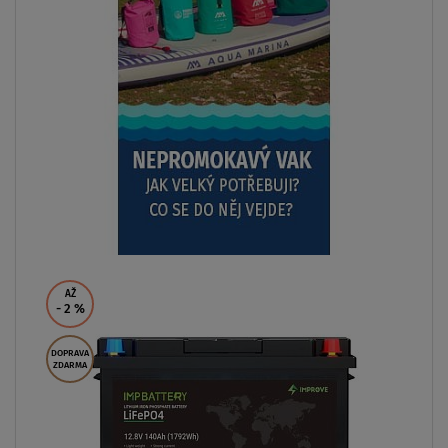
AŽ
- 2
%
DOPRAVA
ZDARMA