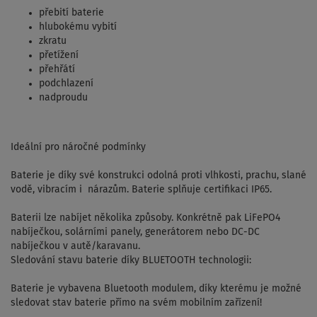
přebití baterie
hlubokému vybití
zkratu
přetížení
přehřátí
podchlazení
nadproudu
Ideální pro náročné podmínky
Baterie je díky své konstrukci odolná proti vlhkosti, prachu, slané
vodě, vibracím i nárazům. Baterie splňuje certifikaci IP65.
Baterii lze nabíjet několika způsoby. Konkrétně pak LiFePO4
nabíječkou, solárními panely, generátorem nebo DC-DC
nabíječkou v autě/karavanu.
Sledování stavu baterie díky BLUETOOTH technologii:
Baterie je vybavena Bluetooth modulem, díky kterému je možné
sledovat stav baterie přímo na svém mobilním zařízení!