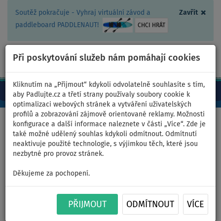
×
Soutěž pokračuje - Vyhraj virtuální závod a
Zavřít
paddleboard PADDLENAUT!
CHCI HRÁT
Při poskytování služeb nám pomáhají cookies
+420 467 409 090
0ks
CZ/Kč
Kliknutím na „Přijmout“ kdykoli odvolatelně souhlasíte s tím,
aby Padlujte.cz a třetí strany používaly soubory cookie k
optimalizaci webových stránek a vytváření uživatelských
profilů a zobrazování zájmově orientované reklamy. Možnosti
Domů
>
Čluny a motory
konfigurace a další informace naleznete v části „Více“. Zde je
také možné udělený souhlas kdykoli odmítnout. Odmítnutí
neaktivuje použité technologie, s výjimkou těch, které jsou
nezbytné pro provoz stránek.
Baterie IMPROVE 320Ah 12.8V
Děkujeme za pochopení.
LiFePO4 Bluetooth - varianta:
baterie bez nabíječky
PŘIJMOUT
ODMÍTNOUT
VÍCE