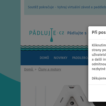
Soutěž pokračuje - Vyhraj virtuální závod a padd
Při po
Kliknutím
strany po
uživatels
DOMŮ
NOVINKY
PADDLEBOARDY
KAJ
a další i
odmítnout
nezbytné 
Domů
>
Čluny a motory
Děkujeme