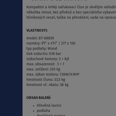
Kompaktní a lehký nafukovací člun je skvělým nářadím 
několika minut, bez přívěsů a bez speciálního vybavení
hliníkových vesel, taška na přenášení, sada na opravu
VLASTNOSTI:
model:
BT-88850
rozměry:
9’1” x 4’11”
/
277 x 150
typ podlahy: Wood
tlak vzduchu: 0.16 bar
vzduchové komory: 3 + kýl
max. obsazenost: 3 + 1
max. zatížení: 320 kg
max. výkon motoru:
7.5KW/9.9HP
hmotnost člunu: 33,5 kg
hmotnost vč. obalu: 38 kg
OBSAH BALENÍ:
Dřevěná lavice
podlaha