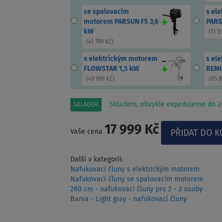
se spalovacím
s el
motorem PARSUN F5 3,6
PARS
kW
(
71 3
(
41 799 Kč
)
s elektrickým motorem
s el
FLOWSTAR 1,5 kW
REMI
(
49 999 Kč
)
(
85 
Skladem, obvykle expedujeme do 24
SKLADEM
17 999 Kč
Vaše cena
Další v kategorii:
Nafukovací čluny s elektrickým motorem
Nafukovací čluny se spalovacím motorem
280 cm - nafukovací čluny pro 2 - 3 osoby
Barva - Light gray - nafukovací čluny