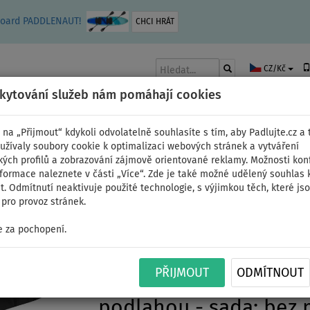
leboard PADDLENAUT!
CHCI HRÁT
CZ/Kč
skytování služeb nám pomáhají cookies
 na „Přijmout“ kdykoli odvolatelně souhlasíte s tím, aby Padlujte.cz a t
užívaly soubory cookie k optimalizaci webových stránek a vytváření
kých profilů a zobrazování zájmově orientované reklamy. Možnosti kon
AKY
ČLUNY A MOTORY
PÁDLA
PLACHTY
OBLEČENÍ
PŘÍSLUŠE
nformace naleznete v části „Více“. Zde je také možné udělený souhlas 
. Odmítnutí neaktivuje použité technologie, s výjimkou těch, které js
pro provoz stránek.
 za pochopení.
Člun AQUA MARINA A-D
PŘIJMOUT
ODMÍTNOUT
88850WD - nafukovací
podlahou - sada: bez