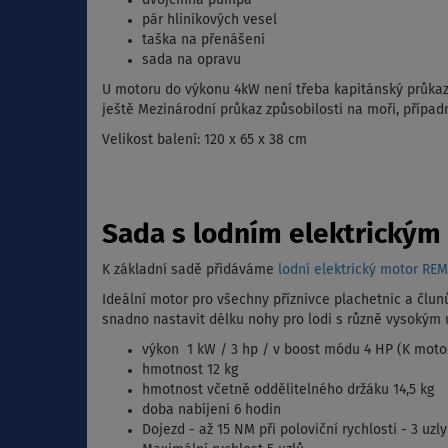
dvojčinná pumpa
pár hliníkových vesel
taška na přenášení
sada na opravu
U motoru do výkonu 4kW není třeba kapitánský průkaz
ještě Mezinárodní průkaz způsobilosti na moři, případ
Velikost balení: 120 x 65 x 38 cm
Sada s lodním elektrický
K základní sadě přidáváme
lodní elektrický motor R
Ideální motor pro všechny příznivce plachetnic a člun
snadno nastavit délku nohy pro lodi s různě vysokým
výkon 1 kW / 3 hp / v boost módu 4 HP (K moto
hmotnost 12 kg
hmotnost včetně oddělitelného držáku 14,5 kg
doba nabíjení 6 hodin
Dojezd - až 15 NM při poloviční rychlosti - 3 uzly