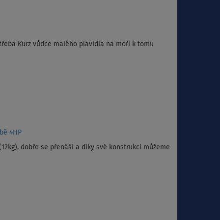
třeba Kurz vůdce malého plavidla na moři k tomu
obě 4HP
 (12kg), dobře se přenáší a díky své konstrukci můžeme