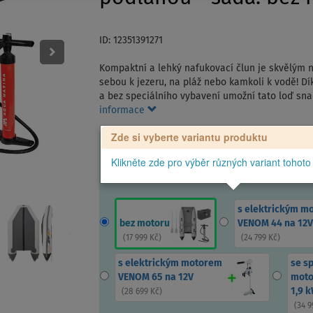
ID: 12351391271
Kompaktní a lehký nafukovací člun je skvělým ná
sebou k jezeru, na pláž nebo kamkoli k vodě! Dí
a bez speciálního vybavení umožní tato loď snad
informace
Zde si vyberte variantu produktu
Klikněte zde pro výběr různých variant tohoto
s elektrickým m
bez motoru
VENOM 44 na 12V
(
17 999 Kč
)
(
24 799 Kč
)
s elektrickým motorem
se s
VENOM 65 na 12V
moto
1,9 
(
28 699 Kč
)
(
34 9