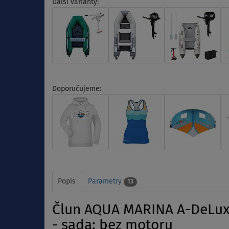
Další varianty:
Doporučujeme:
Popis
Parametry
13
Člun AQUA MARINA A-DeLuxe
- sada: bez motoru