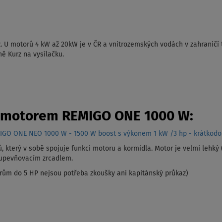
. U motorů 4 kW až 20kW je v ČR a vnitrozemských vodách v zahraničí 
ně Kurz na vysílačku.
m motorem REMIGO ONE 1000 W:
EMIGO ONE NEO 1000 W - 1500 W boost s výkonem 1 kW /3 hp - krátkod
ů, který v sobě spojuje funkci motoru a kormidla. Motor je velmi lehký
 upevňovacím zrcadlem.
rům do 5 HP nejsou potřeba zkoušky ani kapitánský průkaz)