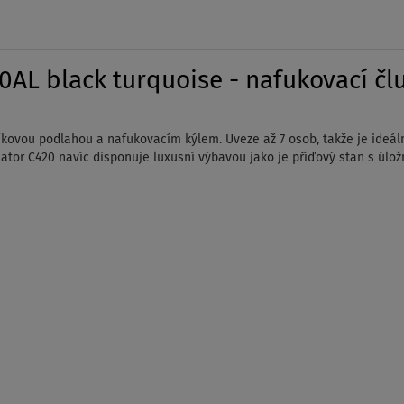
AL black turquoise - nafukovací člu
íkovou podlahou a nafukovacím kýlem. Uveze až 7 osob, takže je ideální
adiator C420 navíc disponuje luxusní výbavou jako je příďový stan s ú