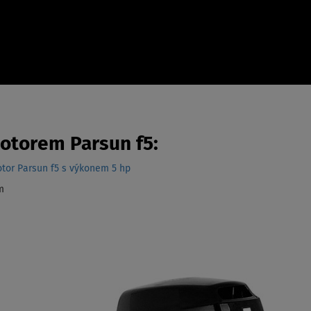
otorem Parsun f5:
otor Parsun f5 s výkonem 5 hp
m