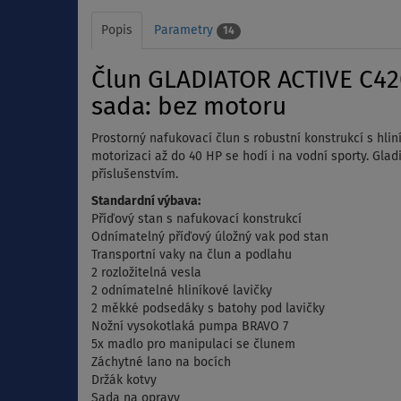
Popis
Parametry
14
Člun GLADIATOR ACTIVE C420
sada: bez motoru
Prostorný nafukovací člun s robustní konstrukcí s hlin
motorizaci až do 40 HP se hodí i na vodní sporty. Gl
příslušenstvím.
Standardní výbava:
Příďový stan s nafukovací konstrukcí
Odnímatelný příďový úložný vak pod stan
Transportní vaky na člun a podlahu
2 rozložitelná vesla
2 odnímatelné hliníkové lavičky
2 měkké podsedáky s batohy pod lavičky
Nožní vysokotlaká pumpa BRAVO 7
5x madlo pro manipulaci se člunem
Záchytné lano na bocích
Držák kotvy
Sada na opravy