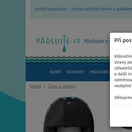
Soutěž pokračuje - Vyhraj virtuální závod a padd
Při po
Kliknutím
strany po
uživatels
DOMŮ
NOVINKY
PADDLEBOARDY
KAJ
a další i
odmítnout
nezbytné 
Domů
>
Čluny a motory
Děkujeme