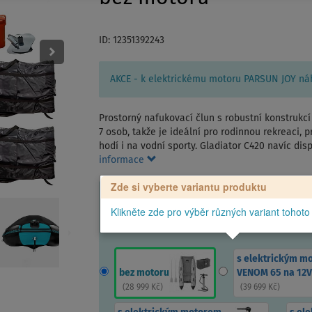
ID: 12351392243
AKCE - k elektrickému motoru PARSUN JOY náhr
Prostorný nafukovací člun s robustní konstrukc
7 osob, takže je ideální pro rodinnou rekreaci, p
hodí i na vodní sporty. Gladiator C420 navíc di
informace
Zde si vyberte variantu produktu
Klikněte zde pro výběr různých variant tohoto
s elektrickým m
bez motoru
VENOM 65 na 12V
(
28 999 Kč
)
(
39 699 Kč
)