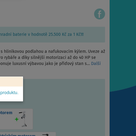
adní baterie v hodnotě 25.500 Kč za 1 Kč!!!
í s hliníkovou podlahou a nafukovacím kýlem. Uveze až
ro rybáře a díky silnější motorizaci až do 40 HP se
sponuje luxusní výbavou jako je příďový stan s…
Další
 produktu.
otorem