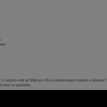
m
9 mm
. U motorů 4 kW až 20kW je v ČR a vnitrozemských vodách v zahraničí 
ně Kurz na vysílačku.