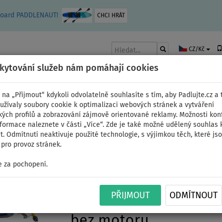
leboard PADDLENAUT!
CHCI HRÁT
CZ/Kč
skytování služeb nám pomáhají cookies
 na „Přijmout“ kdykoli odvolatelně souhlasíte s tím, aby Padlujte.cz a t
užívaly soubory cookie k optimalizaci webových stránek a vytváření
kých profilů a zobrazování zájmově orientované reklamy. Možnosti kon
AKY
ČLUNY A MOTORY
PÁDLA
PLACHTY
OBLEČENÍ
PŘÍSLUŠE
nformace naleznete v části „Více“. Zde je také možné udělený souhlas 
. Odmítnutí neaktivuje použité technologie, s výjimkou těch, které js
pro provoz stránek.
 za pochopení.
Člun GLADIATOR ACTIVE
PŘIJMOUT
ODMÍTNOUT
- nafukovací člun s hl
bez motoru