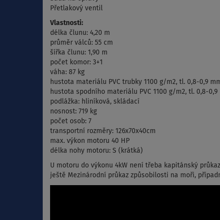
Přetlakový ventil
Vlastnosti:
délka člunu: 4,20 m
průměr válců: 55 cm
šířka člunu: 1,90 m
počet komor: 3+1
váha: 87 kg
hustota materiálu PVC trubky 1100 g/m2, tl. 0,8-0,9 m
hustota spodního materiálu PVC 1100 g/m2, tl. 0,8-0,
podlážka: hliníková, skládací
nosnost: 719 kg
počet osob: 7
transportní rozměry: 126x70x40cm
max. výkon motoru 40 HP
délka nohy motoru: S (krátká)
U motoru do výkonu 4kW není třeba kapitánský průkaz
ještě Mezinárodní průkaz způsobilosti na moři, případ