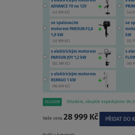
s elektrickým motorem
s el
ADVANCE 70 na 12V
PRIM
(
43 599 Kč
)
(
43 5
se spalovacím
se s
motorem PARSUN F2,6
moto
1,9 kW
kW
(
45 999 Kč
)
(
52 7
s elektrickým motorem
s el
PARSUN JOY 1,2 kW
FLOW
(
82 399 Kč
)
(
60 9
s elektrickým motorem
REMIGO 1 kW
(
96 899 Kč
)
Skladem, obvykle expedujeme do 24
SKLADEM
28 999 Kč
Vaše cena