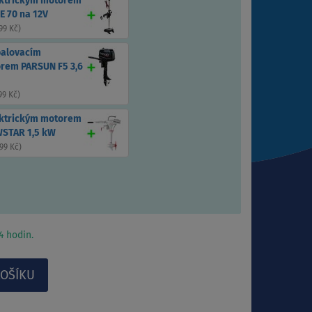
ektrickým motorem
E 70 na 12V
99 Kč
)
palovacím
rem PARSUN F5 3,6
99 Kč
)
ektrickým motorem
STAR 1,5 kW
99 Kč
)
 hodin.