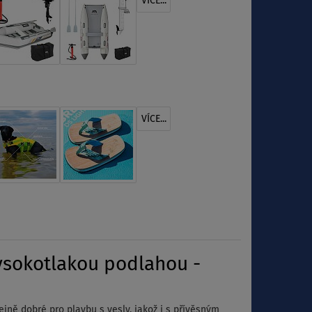
VÍCE...
VÍCE...
ysokotlakou podlahou -
ejně dobré pro plavbu s vesly, jakož i s přívěsným