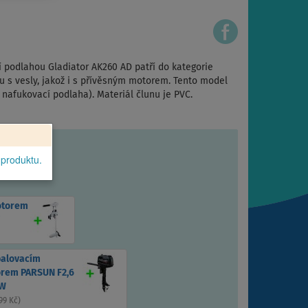
 podlahou Gladiator AK260 AD patří do kategorie
u s vesly, jakož i s přívěsným motorem. Tento model
nafukovací podlaha). Materiál člunu je PVC.
 produktu.
otorem
palovacím
rem PARSUN F2,6
kW
99 Kč
)