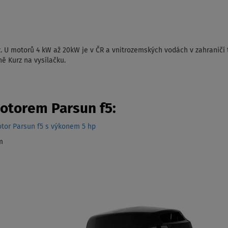
. U motorů 4 kW až 20kW je v ČR a vnitrozemských vodách v zahraničí 
ně Kurz na vysílačku.
otorem Parsun f5:
otor Parsun f5 s výkonem 5 hp
m