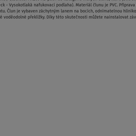
k - Vysokotlaká nafukovací podlaha). Materiál člunu je PVC. Příprav
achtu. Člun je vybaven záchytným lanem na bocích, odnímatelnou hliník
 voděodolné překližky. Díky této skutečnosti můžete nainstalovat záv