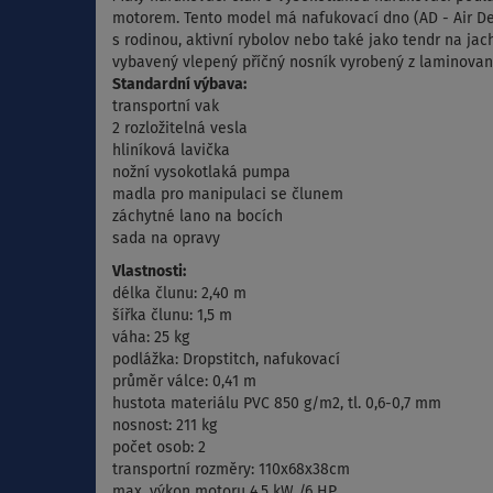
motorem. Tento model má nafukovací dno (AD - Air Dec
s rodinou, aktivní rybolov nebo také jako tendr na j
vybavený vlepený příčný nosník vyrobený z laminované
Standardní výbava:
transportní vak
2 rozložitelná vesla
hliníková lavička
nožní vysokotlaká pumpa
madla pro manipulaci se člunem
záchytné lano na bocích
sada na opravy
Vlastnosti:
délka člunu: 2,40 m
šířka člunu: 1,5 m
váha: 25 kg
podlážka: Dropstitch, nafukovací
průměr válce: 0,41 m
hustota materiálu PVC 850 g/m2, tl. 0,6-0,7 mm
nosnost: 211 kg
počet osob: 2
transportní rozměry: 110x68x38cm
max. výkon motoru 4,5 kW /6 HP