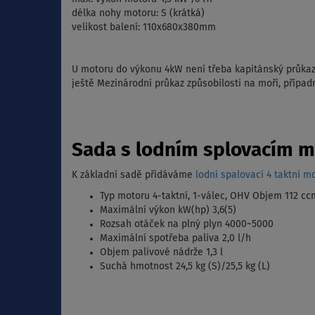
délka nohy motoru: S (krátká)
velikost balení: 110x680x380mm
U motoru do výkonu 4kW není třeba kapitánský průkaz
ještě Mezinárodní průkaz způsobilosti na moři, případ
Sada s lodním splovacím m
K základní sadě přidáváme
lodní spalovací 4 taktní m
Typ motoru 4-taktní, 1-válec, OHV Objem 112 cc
Maximální výkon kW(hp) 3,6(5)
Rozsah otáček na plný plyn 4000~5000
Maximální spotřeba paliva 2,0 l/h
Objem palivové nádrže 1,3 l
Suchá hmotnost 24,5 kg (S)/25,5 kg (L)