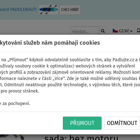
leboard PADDLENAUT!
CHCI HRÁT
CZ/Kč
skytování služeb nám pomáhají cookies
 na „Přijmout“ kdykoli odvolatelně souhlasíte s tím, aby Padlujte.cz a t
užívaly soubory cookie k optimalizaci webových stránek a vytváření
kých profilů a zobrazování zájmově orientované reklamy. Možnosti kon
AKY
ČLUNY A MOTORY
PÁDLA
PLACHTY
OBLEČENÍ
PŘÍSLUŠE
nformace naleznete v části „Více“. Zde je také možné udělený souhlas 
. Odmítnutí neaktivuje použité technologie, s výjimkou těch, které js
pro provoz stránek.
 za pochopení.
Člun GLADIATOR AK240
PŘIJMOUT
ODMÍTNOUT
nafukovací člun s vys
sada: bez motoru