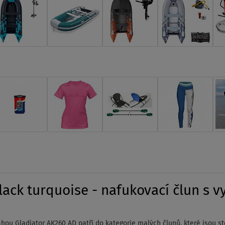
ck turquoise - nafukovací člun s v
lahou
Gladiator AK260 AD patří do kategorie malých člunů, které jsou st