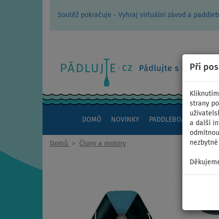
Soutěž pokračuje - Vyhraj virtuální závod a padd
Při po
Kliknutím
strany po
uživatels
DOMŮ
NOVINKY
PADDLEBOARDY
KAJ
a další i
odmítnout
nezbytné 
Domů
>
Čluny a motory
Děkujeme