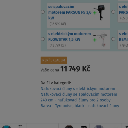
se spalovacím
s el
motorem PARSUN F5 3,6
PARS
kW
(
65 0
(
35 599 Kč
)
s elektrickým motorem
s el
FLOWSTAR 1,5 kW
REMI
(
43 799 Kč
)
(
79 6
NENÍ SKLADEM
11 749 Kč
Vaše cena
Další v kategorii:
Nafukovací čluny s elektrickým motorem
Nafukovací čluny se spalovacím motorem
240 cm - nafukovací čluny pro 2 osoby
Barva - Tyrquoise, black - nafukovací čluny