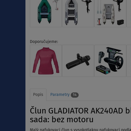
Doporučujeme:
Popis
Parametry
14
Člun GLADIATOR AK240AD bla
sada: bez motoru
Malý nafukovací člun s vysokotlakou nafukovací pod