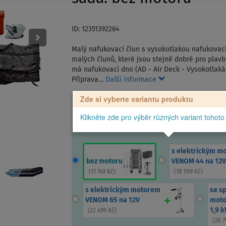
ID: 12351392264
Malý nafukovací člun s vysokotlakou nafukovací
malých člunů, které jsou stejně dobré pro plavb
má nafukovací dno (AD - Air Deck - Vysokotlaká 
Příprava…
Další informace
Zde si vyberte variantu produktu
Klikněte zde pro výběr různých variant tohoto
s elektrickým m
bez motoru
VENOM 44 na 12V
(
11 749 Kč
)
(
18 599 Kč
)
s elektrickým motorem
se s
VENOM 65 na 12V
moto
1,9 
(
22 499 Kč
)
(
28 7