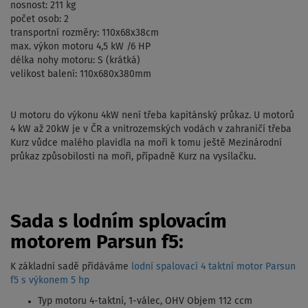
nosnost: 211 kg
počet osob: 2
transportní rozměry: 110x68x38cm
max. výkon motoru 4,5 kW /6 HP
délka nohy motoru: S (krátká)
velikost balení: 110x680x380mm
U motoru do výkonu 4kW není třeba kapitánský průkaz. U motorů
4 kW až 20kW je v ČR a vnitrozemských vodách v zahraničí třeba
Kurz vůdce malého plavidla na moři k tomu ještě Mezinárodní
průkaz způsobilosti na moři, případně Kurz na vysílačku.
Sada s lodním splovacím
motorem Parsun f5:
K základní sadě přidáváme
lodní spalovací 4 taktní motor Parsun
f5 s výkonem 5 hp
Typ motoru 4-taktní, 1-válec, OHV Objem 112 ccm