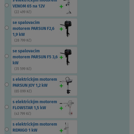
s elektrickým motorem
VENOM 65 na 12V
(
22 499 Kč
)
se spalovacím
motorem PARSUN F2,6
1,9 kW
(
28 799 Kč
)
se spalovacím
motorem PARSUN F5 3,6
kW
(
35 599 Kč
)
s elektrickým motorem
PARSUN JOY 1,2 kW
(
65 099 Kč
)
s elektrickým motorem
FLOWSTAR 1,5 kW
(
43 799 Kč
)
s elektrickým motorem
REMIGO 1 kW