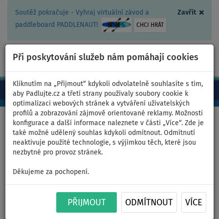
×
Soutěž pokračuje - Vyhraj virtuální závod a
Zavřít
paddleboard PADDLENAUT!
CHCI HRÁT
Při poskytování služeb nám pomáhají cookies
+420 467 409 090
0ks
CZ/Kč
Kliknutím na „Přijmout“ kdykoli odvolatelně souhlasíte s tím,
aby Padlujte.cz a třetí strany používaly soubory cookie k
optimalizaci webových stránek a vytváření uživatelských
profilů a zobrazování zájmově orientované reklamy. Možnosti
Domů
>
Čluny a motory
konfigurace a další informace naleznete v části „Více“. Zde je
také možné udělený souhlas kdykoli odmítnout. Odmítnutí
neaktivuje použité technologie, s výjimkou těch, které jsou
nezbytné pro provoz stránek.
Člun GLADIATOR AK240AD red
Děkujeme za pochopení.
black - nafukovací člun s
vysokotlakou podlahou -
PŘIJMOUT
ODMÍTNOUT
VÍCE