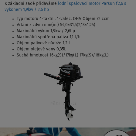
K základní sadě přidáváme
lodní spalovací motor Parsun f2,6 s
výkonem 1,9kw / 2,6 hp
Typ motoru 4-taktní, 1-válec, OHV Objem 72 ccm
Vrtání x zdvih mm(in.) 54,0×31,5(2,13×1,24)
Maximální výkon 1,9kw / 2,6hp
Maximální spotřeba paliva 1,1 l/h
Objem palivové nádrže 1,2 l
Objem olejové vany 0,35L
Suchá hmotnost 16kg(S)/17kg(L) 17kg(S)/18kg(L)