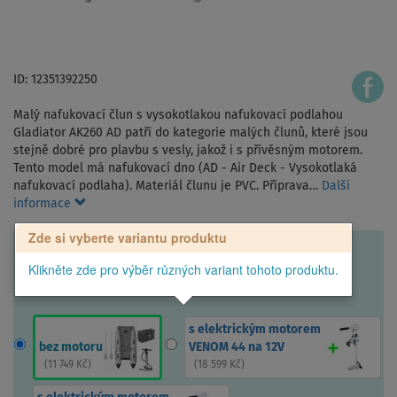
ID: 12351392250
Malý nafukovací člun s vysokotlakou nafukovací podlahou
Gladiator AK260 AD patří do kategorie malých člunů, které jsou
stejně dobré pro plavbu s vesly, jakož i s přívěsným motorem.
Tento model má nafukovací dno (AD - Air Deck - Vysokotlaká
nafukovací podlaha). Materiál člunu je PVC. Příprava…
Další
informace
Zde si vyberte variantu produktu
Klikněte zde pro výběr různých variant tohoto produktu.
s elektrickým motorem
bez motoru
VENOM 44 na 12V
(
11 749 Kč
)
(
18 599 Kč
)