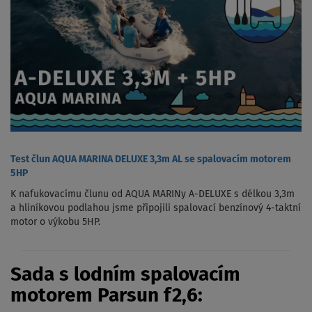
Test člun AQUA MARINA DELUXE 3,3m AL se spalovacím motorem
5HP
K nafukovacímu člunu od AQUA MARINy A-DELUXE s délkou 3,3m
a hliníkovou podlahou jsme připojili spalovací benzínový 4-taktní
motor o výkobu 5HP.
Sada s lodním spalovacím
motorem Parsun f2,6: