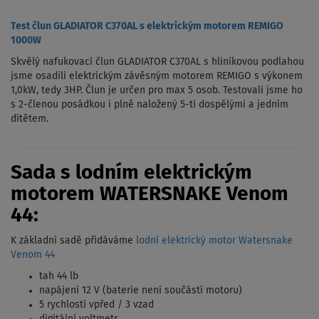
Test člun GLADIATOR C370AL s elektrickým motorem REMIGO
1000W
Skvělý nafukovací člun GLADIATOR C370AL s hliníkovou podlahou
jsme osadili elektrickým závěsným motorem REMIGO s výkonem
1,0kW, tedy 3HP. Člun je určen pro max 5 osob. Testovali jsme ho
s 2-členou posádkou i plně naložený 5-ti dospělými a jedním
dítětem.
Sada s lodním elektrickým
motorem WATERSNAKE Venom
44:
K základní sadě přidáváme
lodní elektrický motor Watersnake
Venom 44
tah 44 lb
napájení 12 V (baterie není součástí motoru)
5 rychlostí vpřed / 3 vzad