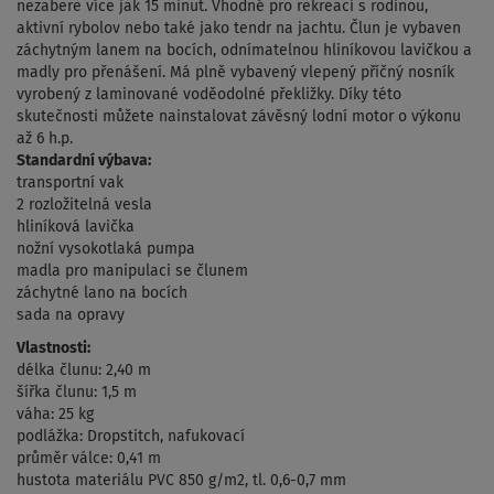
nezabere více jak 15 minut. Vhodné pro rekreaci s rodinou,
aktivní rybolov nebo také jako tendr na jachtu. Člun je vybaven
záchytným lanem na bocích, odnímatelnou hliníkovou lavičkou a
madly pro přenášení. Má plně vybavený vlepený příčný nosník
vyrobený z laminované voděodolné překližky. Díky této
skutečnosti můžete nainstalovat závěsný lodní motor o výkonu
až 6 h.p.
Standardní výbava:
transportní vak
2 rozložitelná vesla
hliníková lavička
nožní vysokotlaká pumpa
madla pro manipulaci se člunem
záchytné lano na bocích
sada na opravy
Vlastnosti:
délka člunu: 2,40 m
šířka člunu: 1,5 m
váha: 25 kg
podlážka: Dropstitch, nafukovací
průměr válce: 0,41 m
hustota materiálu PVC 850 g/m2, tl. 0,6-0,7 mm