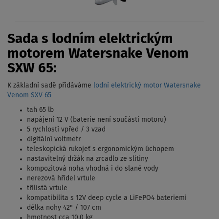
Sada s lodním elektrickým
motorem Watersnake Venom
SXW 65:
K základní sadě přidáváme
lodní elektrický motor Watersnake
Venom SXV 65
tah 65 lb
napájení 12 V (baterie není součástí motoru)
5 rychlostí vpřed / 3 vzad
digitální voltmetr
teleskopická rukojeť s ergonomickým úchopem
nastavitelný držák na zrcadlo ze slitiny
kompozitová noha vhodná i do slané vody
nerezová hřídel vrtule
třílistá vrtule
kompatibilita s 12V deep cycle a LiFePO4 bateriemi
délka nohy 42" / 107 cm
hmotnost cca 10,0 kg