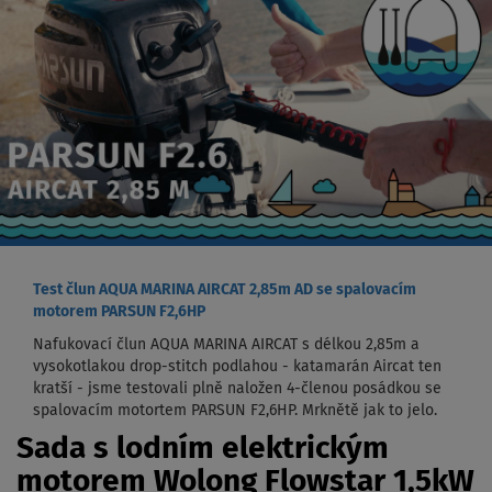
Test člun AQUA MARINA AIRCAT 2,85m AD se spalovacím
motorem PARSUN F2,6HP
Nafukovací člun AQUA MARINA AIRCAT s délkou 2,85m a
vysokotlakou drop-stitch podlahou - katamarán Aircat ten
kratší - jsme testovali plně naložen 4-členou posádkou se
spalovacím motortem PARSUN F2,6HP. Mrknětě jak to jelo.
Sada s lodním elektrickým
motorem Wolong Flowstar 1,5kW