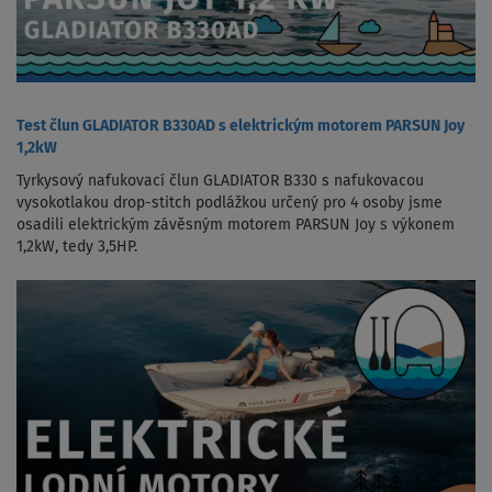
Test člun GLADIATOR B330AD s elektrickým motorem PARSUN Joy
1,2kW
Tyrkysový nafukovací člun GLADIATOR B330 s nafukovacou
vysokotlakou drop-stitch podlážkou určený pro 4 osoby jsme
osadili elektrickým závěsným motorem PARSUN Joy s výkonem
1,2kW, tedy 3,5HP.