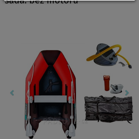
sada: bez motoru
Previous
Nex