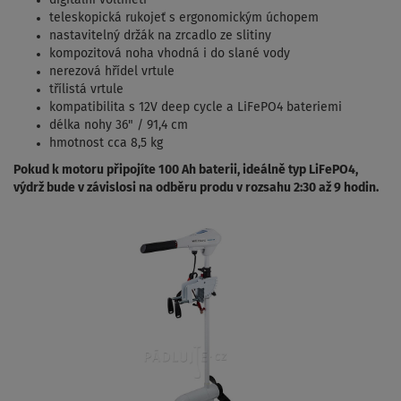
digitální voltmetr
teleskopická rukojeť s ergonomickým úchopem
nastavitelný držák na zrcadlo ze slitiny
kompozitová noha vhodná i do slané vody
nerezová hřídel vrtule
třílistá vrtule
kompatibilita s 12V deep cycle a LiFePO4 bateriemi
délka nohy 36" / 91,4 cm
hmotnost cca 8,5 kg
Pokud k motoru připojíte 100 Ah baterii, ideálně typ LiFePO4,
výdrž bude v závislosi na odběru produ v rozsahu 2:30 až 9 hodin.