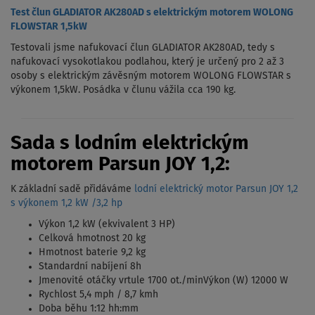
Test člun GLADIATOR AK280AD s elektrickým motorem WOLONG
FLOWSTAR 1,5kW
Testovali jsme nafukovací člun GLADIATOR AK280AD, tedy s
nafukovací vysokotlakou podlahou, který je určený pro 2 až 3
osoby s elektrickým závěsným motorem WOLONG FLOWSTAR s
výkonem 1,5kW. Posádka v člunu vážila cca 190 kg.
Sada s lodním elektrickým
motorem Parsun JOY 1,2:
K základní sadě přidáváme
lodní elektrický motor Parsun JOY 1,2
s výkonem 1,2 kW /3,2 hp
Výkon 1,2 kW (ekvivalent 3 HP)
Celková hmotnost 20 kg
Hmotnost baterie 9,2 kg
Standardní nabíjení 8h
Jmenovité otáčky vrtule 1700 ot./minVýkon (W) 12000 W
Rychlost 5,4 mph / 8,7 kmh
Doba běhu 1:12 hh:mm