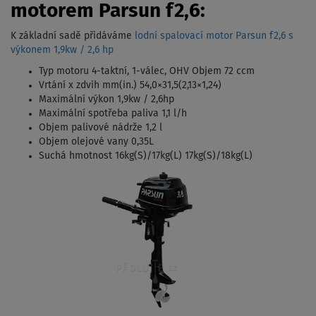
motorem Parsun f2,6:
K základní sadě přidáváme
lodní spalovací motor Parsun f2,6 s
výkonem 1,9kw / 2,6 hp
Typ motoru 4-taktní, 1-válec, OHV Objem 72 ccm
Vrtání x zdvih mm(in.) 54,0×31,5(2,13×1,24)
Maximální výkon 1,9kw / 2,6hp
Maximální spotřeba paliva 1,1 l/h
Objem palivové nádrže 1,2 l
Objem olejové vany 0,35L
Suchá hmotnost 16kg(S)/17kg(L) 17kg(S)/18kg(L)