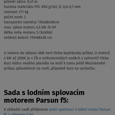
průměr válce: 0,41 m
hustota materiálu PVC 850 g/m2, tl. 0,6-0,7 mm
nosnost: 211 kg
počet osob: 2
transportní rozměry: 110x68x38cm
max. výkon motoru 4,5 kW /6 HP
délka nohy motoru: S (krátká)
velikost balení: 110x68x38 cm
U motoru do výkonu 4kW není třeba kapitánský průkaz. U motorů
4 kW až 20kW je v ČR a vnitrozemských vodách v zahraničí třeba
Kurz vůdce malého plavidla na moři k tomu ještě Mezinárodní
průkaz způsobilosti na moři, případně Kurz na vysílačku.
Sada s lodním splovacím
motorem Parsun f5:
K základní sadě přidáváme
lodní spalovací 4 taktní motor Parsun
f5 s výkonem 5 hp