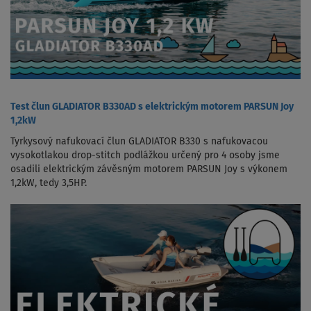
Test člun GLADIATOR B330AD s elektrickým motorem PARSUN Joy
1,2kW
Tyrkysový nafukovací člun GLADIATOR B330 s nafukovacou
vysokotlakou drop-stitch podlážkou určený pro 4 osoby jsme
osadili elektrickým závěsným motorem PARSUN Joy s výkonem
1,2kW, tedy 3,5HP.