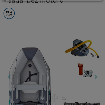
- sada: bez motoru
PÁDLO
V CENĚ
Previous
Nex