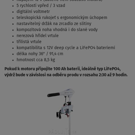
5 rychlostí vpřed / 3 vzad
digitální voltmetr
teleskopická rukojeť s ergonomickým úchopem
nastavitelný držák na zrcadlo ze slitiny
kompozitová noha vhodná i do slané vody
nerezová hřídel vrtule
třílistá vrtule
kompatibilita s 12V deep cycle a LiFePO4 bateriemi
délka nohy 36" / 91,4 cm
hmotnost cca 8,5 kg
Pokud k motoru připojíte 100 Ah baterii, ideálně typ LiFePO4,
výdrž bude v závislosi na odběru produ v rozsahu 2:30 až 9 hodin.