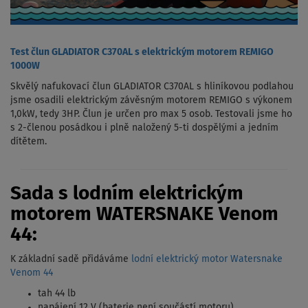
Test člun GLADIATOR C370AL s elektrickým motorem REMIGO
1000W
Skvělý nafukovací člun GLADIATOR C370AL s hliníkovou podlahou
jsme osadili elektrickým závěsným motorem REMIGO s výkonem
1,0kW, tedy 3HP. Člun je určen pro max 5 osob. Testovali jsme ho
s 2-členou posádkou i plně naložený 5-ti dospělými a jedním
dítětem.
Sada s lodním elektrickým
motorem WATERSNAKE Venom
44:
K základní sadě přidáváme
lodní elektrický motor Watersnake
Venom 44
tah 44 lb
napájení 12 V (baterie není součástí motoru)