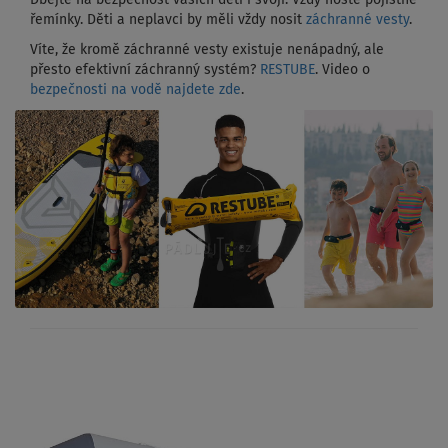
Dbejte na bezpečnost vašich dětí i svoji. Vždy noste pojistné
řemínky. Děti a neplavci by měli vždy nosit
záchranné vesty
.
Víte, že kromě záchranné vesty existuje nenápadný, ale
přesto efektivní záchranný systém?
RESTUBE
. Video o
bezpečnosti na vodě najdete zde
.