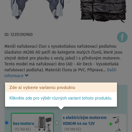
ID: 12351392900
Menší nafukovací člun s vysokotlakou nafukovací podlahou
Gladiator AK260 AD patří do kategorie malých člunů, které jsou
stejně dobré pro plavbu s vesly, jakož i s přívěsným motorem.
Tento model má nafukovací dno (AD - Air Deck - Vysokotlaká
nafukovací podlaha). Materiál člunu je PVC. Příprava…
Další
informace
Zde si vyberte variantu produktu
Klikněte zde pro výběr různých variant tohoto produktu.
s elektrickým motorem
bez motoru
VENOM 44 na 12V
(
12 749 Kč
)
(
19 599 Kč
)