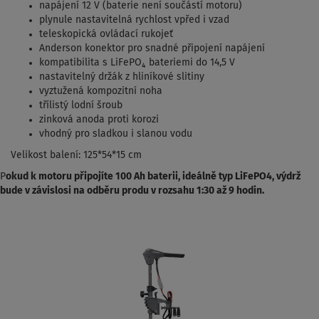
napájení 12 V (baterie není součástí motoru)
plynule nastavitelná rychlost vpřed i vzad
teleskopická ovládací rukojeť
Anderson konektor pro snadné připojení napájení
kompatibilita s LiFePO₄ bateriemi do 14,5 V
nastavitelný držák z hliníkové slitiny
vyztužená kompozitní noha
třílistý lodní šroub
zinková anoda proti korozi
vhodný pro sladkou i slanou vodu
Velikost balení: 125*54*15 cm
P
okud k motoru připojíte 100 Ah baterii, ideálně typ LiFePO4, výdrž
bude v závislosi na odběru produ v rozsahu 1:30 až 9 hodin.