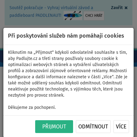
×
Soutěž pokračuje - Vyhraj virtuální závod a
Zavřít
paddleboard PADDLENAUT!
CHCI HRÁT
Při poskytování služeb nám pomáhají cookies
+420 467 409 090
0ks
CZ/Kč
Kliknutím na „Přijmout“ kdykoli odvolatelně souhlasíte s tím,
aby Padlujte.cz a třetí strany používaly soubory cookie k
optimalizaci webových stránek a vytváření uživatelských
profilů a zobrazování zájmově orientované reklamy. Možnosti
Domů
>
Čluny a motory
konfigurace a další informace naleznete v části „Více“. Zde je
také možné udělený souhlas kdykoli odmítnout. Odmítnutí
neaktivuje použité technologie, s výjimkou těch, které jsou
nezbytné pro provoz stránek.
Člun GLADIATOR CLASSIC
Děkujeme za pochopení.
B330AL light dark grey -
nafukovací člun s hliníkovou
PŘIJMOUT
ODMÍTNOUT
VÍCE