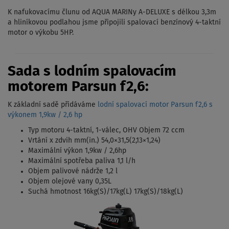
K nafukovacímu člunu od AQUA MARINy A-DELUXE s délkou 3,3m
a hliníkovou podlahou jsme připojili spalovací benzínový 4-taktní
motor o výkobu 5HP.
Sada s lodním spalovacím
motorem Parsun f2,6:
K základní sadě přidáváme
lodní spalovací motor Parsun f2,6 s
výkonem 1,9kw / 2,6 hp
Typ motoru 4-taktní, 1-válec, OHV Objem 72 ccm
Vrtání x zdvih mm(in.) 54,0×31,5(2,13×1,24)
Maximální výkon 1,9kw / 2,6hp
Maximální spotřeba paliva 1,1 l/h
Objem palivové nádrže 1,2 l
Objem olejové vany 0,35L
Suchá hmotnost 16kg(S)/17kg(L) 17kg(S)/18kg(L)