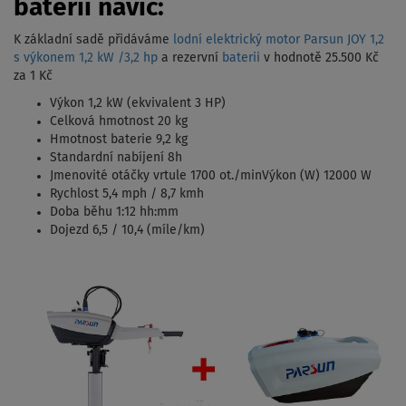
baterií navíc:
K základní sadě přidáváme
lodní elektrický motor Parsun JOY 1,2
s výkonem 1,2 kW /3,2 hp
a rezervní
baterii
v hodnotě 25.500 Kč
za 1 Kč
Výkon 1,2 kW (ekvivalent 3 HP)
Celková hmotnost 20 kg
Hmotnost baterie 9,2 kg
Standardní nabíjení 8h
Jmenovité otáčky vrtule 1700 ot./minVýkon (W) 12000 W
Rychlost 5,4 mph / 8,7 kmh
Doba běhu 1:12 hh:mm
Dojezd 6,5 / 10,4 (míle/km)