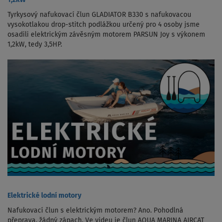
1,2kW
Tyrkysový nafukovací člun GLADIATOR B330 s nafukovacou
vysokotlakou drop-stitch podlážkou určený pro 4 osoby jsme
osadili elektrickým závěsným motorem PARSUN Joy s výkonem
1,2kW, tedy 3,5HP.
Elektrické lodní motory
Nafukovací člun s elektrickým motorem? Ano. Pohodlná
přeprava, žádný zápach. Ve videu je člun AQUA MARINA AIRCAT