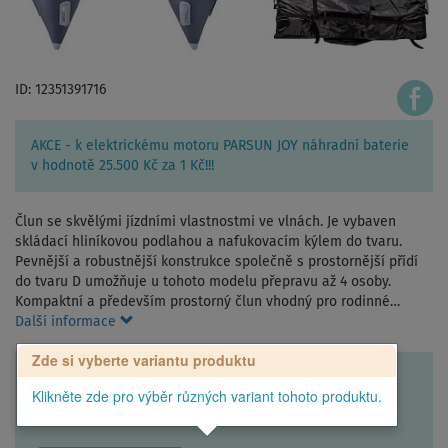
ID: 12351391716
AKCE - k elektrickému motoru PARSUN JOY náhradní baterie
v hodnotě 25.500 Kč za 1 Kč!!!
Člun se skvělými jízdními vlastnostmi ve vlnách. Je vybaven
skládací hliníkovou podlahou a nafukovacím kýlem do tvaru.
Pevnější a robustnější konstrukce společně s prostornější přídí
do tvaru D umožňuje u tohoto modelu přepravu až 4 osoby.
Kompaktní a především prostorný člun vhodný pro rodinné…
Další informace
Zde si vyberte variantu produktu
Klikněte zde pro výběr různých variant tohoto produktu.