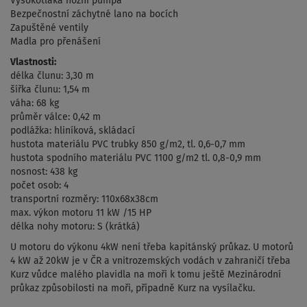
Vysokotlaká nožní pumpa
Bezpečnostní záchytné lano na bocích
Zapuštěné ventily
Madla pro přenášení
Vlastnosti:
délka člunu: 3,30 m
šířka člunu: 1,54 m
váha: 68 kg
průměr válce: 0,42 m
podlážka: hliníková, skládací
hustota materiálu PVC trubky 850 g/m2, tl. 0,6-0,7 mm
hustota spodního materiálu PVC 1100 g/m2 tl. 0,8-0,9 mm
nosnost: 438 kg
počet osob: 4
transportní rozměry: 110x68x38cm
max. výkon motoru 11 kW /15 HP
délka nohy motoru: S (krátká)
U motoru do výkonu 4kW není třeba kapitánský průkaz. U motorů
4 kW až 20kW je v ČR a vnitrozemských vodách v zahraničí třeba
Kurz vůdce malého plavidla na moři k tomu ještě Mezinárodní
průkaz způsobilosti na moři, případně Kurz na vysílačku.