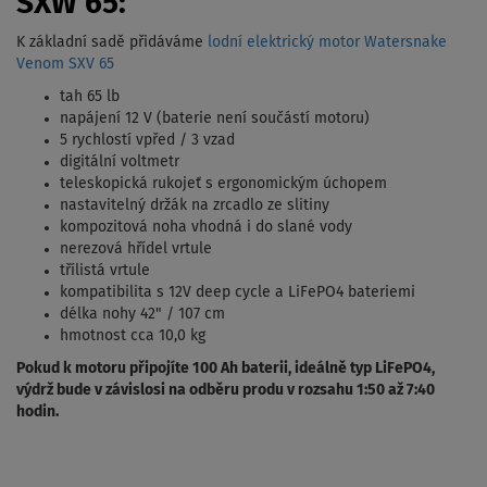
SXW 65:
K základní sadě přidáváme
lodní elektrický motor Watersnake
Venom SXV 65
tah 65 lb
napájení 12 V (baterie není součástí motoru)
5 rychlostí vpřed / 3 vzad
digitální voltmetr
teleskopická rukojeť s ergonomickým úchopem
nastavitelný držák na zrcadlo ze slitiny
kompozitová noha vhodná i do slané vody
nerezová hřídel vrtule
třílistá vrtule
kompatibilita s 12V deep cycle a LiFePO4 bateriemi
délka nohy 42" / 107 cm
hmotnost cca 10,0 kg
Pokud k motoru připojíte 100 Ah baterii, ideálně typ LiFePO4,
výdrž bude v závislosi na odběru produ v rozsahu 1:50 až 7:40
hodin.