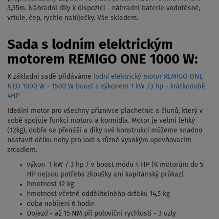
3,35m. Náhradní díly k dispozici - náhradní baterie vodotěsné,
vrtule, čep, rychlo nabíječky. Vše skladem.
Sada s lodním elektrickým
motorem REMIGO ONE 1000 W:
K základní sadě přidáváme
lodní elektrický motor REMIGO ONE
NEO 1000 W - 1500 W boost s výkonem 1 kW /3 hp - krátkodobě
4HP
Ideální motor pro všechny příznivce plachetnic a člunů, který v
sobě spojuje funkci motoru a kormidla. Motor je velmi lehký
(12kg), dobře se přenáší a díky své konstrukci můžeme snadno
nastavit délku nohy pro lodi s různě vysokým upevňovacím
zrcadlem.
výkon 1 kW / 3 hp / v boost módu 4 HP (K motorům do 5
HP nejsou potřeba zkoušky ani kapitánský průkaz)
hmotnost 12 kg
hmotnost včetně oddělitelného držáku 14,5 kg
doba nabíjení 6 hodin
Dojezd - až 15 NM při poloviční rychlosti - 3 uzly