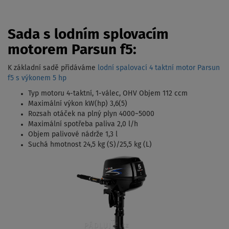
Sada s lodním splovacím
motorem Parsun f5:
K základní sadě přidáváme
lodní spalovací 4 taktní motor Parsun
f5 s výkonem 5 hp
Typ motoru 4-taktní, 1-válec, OHV Objem 112 ccm
Maximální výkon kW(hp) 3,6(5)
Rozsah otáček na plný plyn 4000~5000
Maximální spotřeba paliva 2,0 l/h
Objem palivové nádrže 1,3 l
Suchá hmotnost 24,5 kg (S)/25,5 kg (L)