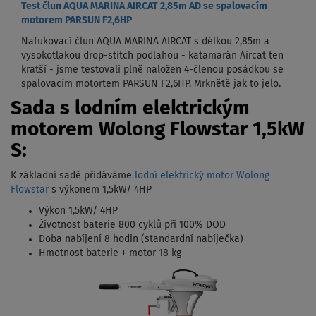
Test člun AQUA MARINA AIRCAT 2,85m AD se spalovacím
motorem PARSUN F2,6HP
Nafukovací člun AQUA MARINA AIRCAT s délkou 2,85m a
vysokotlakou drop-stitch podlahou - katamarán Aircat ten
kratší - jsme testovali plně naložen 4-členou posádkou se
spalovacím motortem PARSUN F2,6HP. Mrknětě jak to jelo.
Sada s lodním elektrickým
motorem Wolong Flowstar 1,5kW
S:
K základní sadě přidáváme
lodní elektrický motor Wolong
Flowstar
s výkonem 1,5kW/ 4HP
Výkon 1,5kW/ 4HP
Životnost baterie 800 cyklů při 100% DOD
Doba nabíjení 8 hodin (standardní nabíječka)
Hmotnost baterie + motor 18 kg