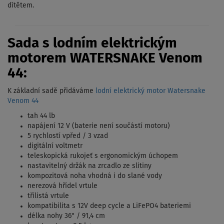
dítětem.
Sada s lodním elektrickým
motorem WATERSNAKE Venom
44:
K základní sadě přidáváme
lodní elektrický motor Watersnake
Venom 44
tah 44 lb
napájení 12 V (baterie není součástí motoru)
5 rychlostí vpřed / 3 vzad
digitální voltmetr
teleskopická rukojeť s ergonomickým úchopem
nastavitelný držák na zrcadlo ze slitiny
kompozitová noha vhodná i do slané vody
nerezová hřídel vrtule
třílistá vrtule
kompatibilita s 12V deep cycle a LiFePO4 bateriemi
délka nohy 36" / 91,4 cm