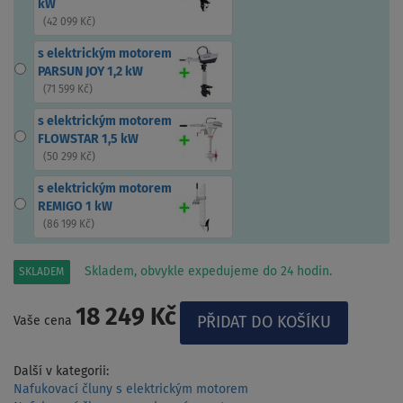
kW
(
42 099 Kč
)
s elektrickým motorem
PARSUN JOY 1,2 kW
(
71 599 Kč
)
s elektrickým motorem
FLOWSTAR 1,5 kW
(
50 299 Kč
)
s elektrickým motorem
REMIGO 1 kW
(
86 199 Kč
)
Skladem, obvykle expedujeme do 24 hodin.
SKLADEM
18 249 Kč
Vaše cena
Další v kategorii:
Nafukovací čluny s elektrickým motorem