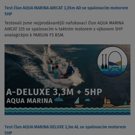
Test člun AQUA MARINA AIRCAT 3,35m AD se spalovacím motorem
5HP
Testovali jsme nejprodávanější nafukovací člun AQUA MARINA
AIRCAT 335 se spalovacím 4-taktním motorem s výkonem 5HP
analogickým k PARSUN F5 BSM.
Test člun AQUA MARINA DELUXE 3,3m AL se spalovacím motorem
5HP