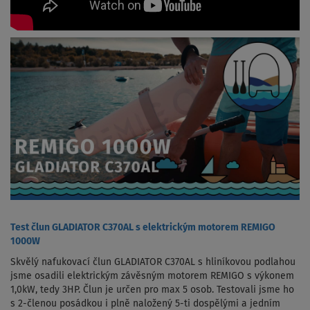
Test člun GLADIATOR C370AL s elektrickým motorem REMIGO
1000W
Skvělý nafukovací člun GLADIATOR C370AL s hliníkovou podlahou
jsme osadili elektrickým závěsným motorem REMIGO s výkonem
1,0kW, tedy 3HP. Člun je určen pro max 5 osob. Testovali jsme ho
s 2-členou posádkou i plně naložený 5-ti dospělými a jedním