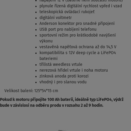
napájení 12 V (baterie není součástí motoru)
plynule řízená digitální rychlost vpřed i vzad
teleskopická ovládací rukojeť
digitální voltmetr
Anderson konektor pro snadné připojení
USB port pro nabíjení telefonu
sportovní režim pro krátkodobé navýšení
výkonu
vestavěná napěťová ochrana až do 14,5 V
kompatibilita s 12V deep cycle a LiFePO4
bateriemi
třílistá weedless vrtule
nerezová hřídel vrtule i noha motoru
zinková anoda proti korozi
vhodný i pro slanou vodu
Velikost balení: 125*54*15 cm
Pokud k motoru připojíte 100 Ah baterii, ideálně typ LiFePO4, výdrž
bude v závislosi na odběru produ v rozsahu 2 až 9 hodin.