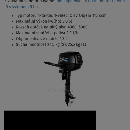
K základní sadě přidáváme
lodní spalovací 4 taktní motor Parsun
f5 s výkonem 5 hp
Typ motoru 4-taktní, 1-válec, OHV Objem 112 ccm
Maximální výkon kW(hp) 3,6(5)
Rozsah otáček na plný plyn 4000~5000
Maximální spotřeba paliva 2,0 l/h
Objem palivové nádrže 1,3 l
Suchá hmotnost 24,5 kg (S)/25,5 kg (L)