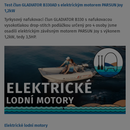
Test člun GLADIATOR B330AD s elektrickým motorem PARSUN Joy
1,2kW
Tyrkysový nafukovací člun GLADIATOR B330 s nafukovacou
vysokotlakou drop-stitch podlážkou určený pro 4 osoby jsme
osadili elektrickým závěsným motorem PARSUN Joy s výkonem
1,2kW, tedy 3,5HP.
Elektrické lodní motory