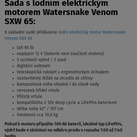
Sada s lodním elektrickým
motorem Watersnake Venom
SXW 65:
K základní sadě přidáváme
lodní elektrický motor Watersnake
Venom SXV 65
tah 65 lb
napájení 12 V (baterie není součástí motoru)
5 rychlostí vpřed / 3 vzad
digitální voltmetr
teleskopická rukojeť s ergonomickým úchopem
nastavitelný držák na zrcadlo ze slitiny
kompozitová noha vhodná i do slané vody
nerezová hřídel vrtule
třílistá vrtule
kompatibilita s 12V deep cycle a LiFePO4 bateriemi
délka nohy 42" / 107 cm
hmotnost cca 10,0 kg
Pokud k motoru připojíte 100 Ah baterii, ideálně typ LiFePO4,
výdrž bude v závislosi na odběru produ v rozsahu 1:50 až 7:40
hodin.