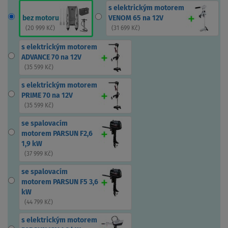
s elektrickým motorem
bez motoru
VENOM 65 na 12V
(
20 999 Kč
)
(
31 699 Kč
)
s elektrickým motorem
ADVANCE 70 na 12V
(
35 599 Kč
)
s elektrickým motorem
PRIME 70 na 12V
(
35 599 Kč
)
se spalovacím
motorem PARSUN F2,6
1,9 kW
(
37 999 Kč
)
se spalovacím
motorem PARSUN F5 3,6
kW
(
44 799 Kč
)
s elektrickým motorem