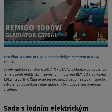
Test člun GLADIATOR C370AL s elektrickým motorem REMIGO
1000W
Skvělý nafukovací člun GLADIATOR C370AL s hliníkovou podlahou
jsme osadili elektrickým závěsným motorem REMIGO s výkonem
1,0kW, tedy 3HP. Člun je určen pro max 5 osob. Testovali jsme ho
s 2-členou posádkou i plně naložený 5-ti dospělými a jedním
dítětem.
Sada s lodním elektrickým