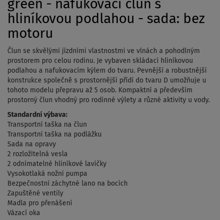
green - nafukovací člun s
hliníkovou podlahou - sada: bez
motoru
Člun se skvělými jízdními vlastnostmi ve vlnách a pohodlným
prostorem pro celou rodinu. Je vybaven skládací hliníkovou
podlahou a nafukovacím kýlem do tvaru. Pevnější a robustnější
konstrukce společně s prostornější přídí do tvaru D umožňuje u
tohoto modelu přepravu až 5 osob. Kompaktní a především
prostorný člun vhodný pro rodinné výlety a různé aktivity u vody.
Standardní výbava:
Transportní taška na člun
Transportní taška na podlážku
Sada na opravy
2 rozložitelná vesla
2 odnímatelné hliníkové lavičky
Vysokotlaká nožní pumpa
Bezpečnostní záchytné lano na bocích
Zapuštěné ventily
Madla pro přenášení
Vázací oka