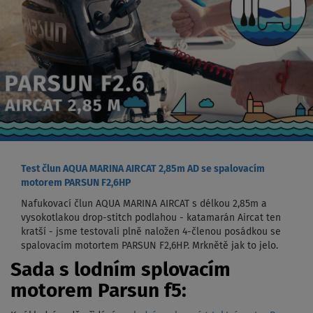
Test člun AQUA MARINA AIRCAT 2,85m AD se spalovacím
motorem PARSUN F2,6HP
Nafukovací člun AQUA MARINA AIRCAT s délkou 2,85m a
vysokotlakou drop-stitch podlahou - katamarán Aircat ten
kratší - jsme testovali plně naložen 4-členou posádkou se
spalovacím motortem PARSUN F2,6HP. Mrknětě jak to jelo.
Sada s lodním splovacím
motorem Parsun f5: