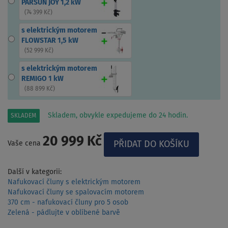
PARSUN JOY 1,2 kW
(
74 399 Kč
)
s elektrickým motorem
FLOWSTAR 1,5 kW
(
52 999 Kč
)
s elektrickým motorem
REMIGO 1 kW
(
88 899 Kč
)
Skladem, obvykle expedujeme do 24 hodin.
SKLADEM
20 999 Kč
Vaše cena
Další v kategorii:
Nafukovací čluny s elektrickým motorem
Nafukovací čluny se spalovacím motorem
370 cm - nafukovací čluny pro 5 osob
Zelená - pádlujte v oblíbené barvě