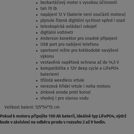
bezkartáčový motor s vysokou účinností
tah 70 lb
napájení 12 V (baterie není součástí motoru)
plynule řízená digitální rychlost vpřed i vzad
teleskopická ovládací rukojeť
digitální voltmetr
Anderson konektor pro snadné připojení
USB port pro nabíjení telefonu
sportovní režim pro krátkodobé navýšení
výkonu
vestavěná napěťová ochrana až do 14,5 V
kompatibilita s 12V deep cycle a LiFePO4
bateriemi
třílistá weedless vrtule
nerezová hřídel vrtule i noha motoru
zinková anoda proti korozi
vhodný i pro slanou vodu
Velikost balení: 125*54*15 cm
Pokud k motoru připojíte 100 Ah baterii, ideálně typ LiFePO4, výdrž
bude v závislosi na odběru produ v rozsahu 2 až 9 hodin.