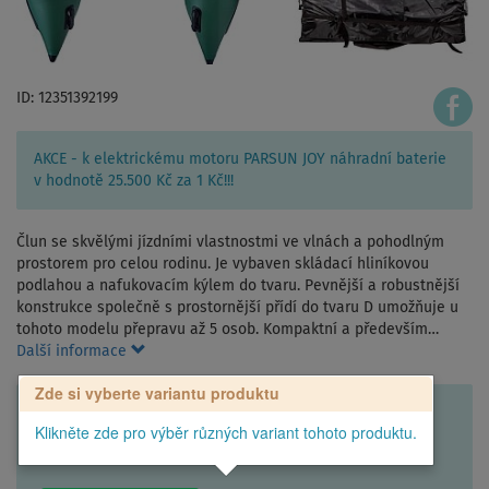
ID: 12351392199
AKCE - k elektrickému motoru PARSUN JOY náhradní baterie
v hodnotě 25.500 Kč za 1 Kč!!!
Člun se skvělými jízdními vlastnostmi ve vlnách a pohodlným
prostorem pro celou rodinu. Je vybaven skládací hliníkovou
podlahou a nafukovacím kýlem do tvaru. Pevnější a robustnější
konstrukce společně s prostornější přídí do tvaru D umožňuje u
tohoto modelu přepravu až 5 osob. Kompaktní a především…
Další informace
Zde si vyberte variantu produktu
Klikněte zde pro výběr různých variant tohoto produktu.