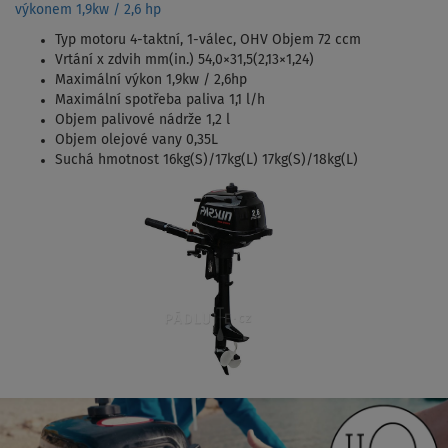
výkonem 1,9kw / 2,6 hp
Typ motoru 4-taktní, 1-válec, OHV Objem 72 ccm
Vrtání x zdvih mm(in.) 54,0×31,5(2,13×1,24)
Maximální výkon 1,9kw / 2,6hp
Maximální spotřeba paliva 1,1 l/h
Objem palivové nádrže 1,2 l
Objem olejové vany 0,35L
Suchá hmotnost 16kg(S)/17kg(L) 17kg(S)/18kg(L)