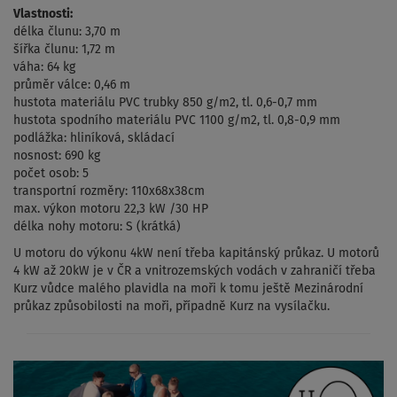
Vlastnosti:
délka člunu: 3,70 m
šířka člunu: 1,72 m
váha: 64 kg
průměr válce: 0,46 m
hustota materiálu PVC trubky 850 g/m2, tl. 0,6-0,7 mm
hustota spodního materiálu PVC 1100 g/m2, tl. 0,8-0,9 mm
podlážka: hliníková, skládací
nosnost: 690 kg
počet osob: 5
transportní rozměry: 110x68x38cm
max. výkon motoru 22,3 kW /30 HP
délka nohy motoru: S (krátká)
U motoru do výkonu 4kW není třeba kapitánský průkaz. U motorů
4 kW až 20kW je v ČR a vnitrozemských vodách v zahraničí třeba
Kurz vůdce malého plavidla na moři k tomu ještě Mezinárodní
průkaz způsobilosti na moři, případně Kurz na vysílačku.