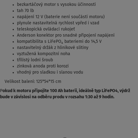
bezkartáčový motor s vysokou účinností
tah 70 lb
napájení 12 V (baterie není součástí motoru)
plynule nastavitelná rychlost vpřed i vzad
teleskopická ovládací rukojeť
Anderson konektor pro snadné připojení napájení
kompatibilita s LiFePO₄ bateriemi do 14,5 V
nastavitelný držák z hliníkové slitiny
vyztužená kompozitní noha
třílistý lodní šroub
zinková anoda proti korozi
vhodný pro sladkou i slanou vodu
Velikost balení: 125*54*15 cm
P
okud k motoru připojíte 100 Ah baterii, ideálně typ LiFePO4, výdrž
bude v závislosi na odběru produ v rozsahu 1:30 až 9 hodin.