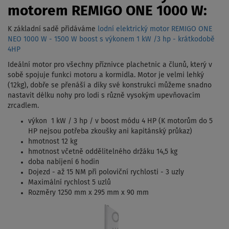
motorem REMIGO ONE 1000 W:
K základní sadě přidáváme
lodní elektrický motor REMIGO ONE
NEO 1000 W - 1500 W boost s výkonem 1 kW /3 hp - krátkodobě
4HP
Ideální motor pro všechny příznivce plachetnic a člunů, který v
sobě spojuje funkci motoru a kormidla. Motor je velmi lehký
(12kg), dobře se přenáší a díky své konstrukci můžeme snadno
nastavit délku nohy pro lodi s různě vysokým upevňovacím
zrcadlem.
výkon 1 kW / 3 hp / v boost módu 4 HP (K motorům do 5
HP nejsou potřeba zkoušky ani kapitánský průkaz)
hmotnost 12 kg
hmotnost včetně oddělitelného držáku 14,5 kg
doba nabíjení 6 hodin
Dojezd - až 15 NM při poloviční rychlosti - 3 uzly
Maximální rychlost 5 uzlů
Rozměry 1250 mm x 295 mm x 90 mm