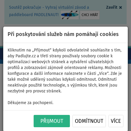
×
Soutěž pokračuje - Vyhraj virtuální závod a
Zavřít
paddleboard PADDLENAUT!
CHCI HRÁT
Při poskytování služeb nám pomáhají cookies
+420 467 409 090
0ks
CZ/Kč
Kliknutím na „Přijmout“ kdykoli odvolatelně souhlasíte s tím,
aby Padlujte.cz a třetí strany používaly soubory cookie k
optimalizaci webových stránek a vytváření uživatelských
profilů a zobrazování zájmově orientované reklamy. Možnosti
Domů
>
Čluny a motory
konfigurace a další informace naleznete v části „Více“. Zde je
také možné udělený souhlas kdykoli odmítnout. Odmítnutí
neaktivuje použité technologie, s výjimkou těch, které jsou
nezbytné pro provoz stránek.
Člun GLADIATOR CLASSIC
Děkujeme za pochopení.
B370AL green - nafukovací
člun s hliníkovou podlahou -
PŘIJMOUT
ODMÍTNOUT
VÍCE