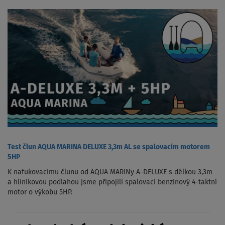
Test člun AQUA MARINA DELUXE 3,3m AL se spalovacím motorem
5HP
K nafukovacímu člunu od AQUA MARINy A-DELUXE s délkou 3,3m
a hliníkovou podlahou jsme připojili spalovací benzínový 4-taktní
motor o výkobu 5HP.