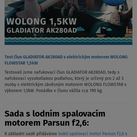
Test člun GLADIATOR AK280AD s elektrickým motorem WOLONG
FLOWSTAR 1,5kW
Testovali jsme nafukovací člun GLADIATOR AK280AD, tedy s
nafukovací vysokotlakou podlahou, který je určený pro 2 až 3
osoby s elektrickým závěsným motorem WOLONG FLOWSTAR s
výkonem 1,5kW. Posádka v člunu vážila cca 190 kg.
Sada s lodním spalovacím
motorem Parsun f2,6:
K základní sadě přidáváme
lodní spalovací motor Parsun f2,6 s