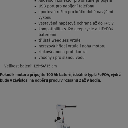
Anderson konektor pro snadné připojení
USB port pro nabíjení telefonu
sportovní režim pro krátkodobé navýšení
výkonu
vestavěná napěťová ochrana až do 14,5 V
kompatibilita s 12V deep cycle a LiFePO4
bateriemi
třílistá weedless vrtule
nerezová hřídel vrtule i noha motoru
zinková anoda proti korozi
vhodný i pro slanou vodu
Velikost balení: 125*54*15 cm
Pokud k motoru připojíte 100 Ah baterii, ideálně typ LiFePO4, výdrž
bude v závislosi na odběru produ v rozsahu 2 až 9 hodin.