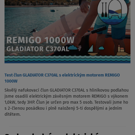
Test člun GLADIATOR C370AL s elektrickým motorem REMIGO
1000W
Skvělý nafukovací člun GLADIATOR C370AL s hliníkovou podlahou
jsme osadili elektrickým závěsným motorem REMIGO s výkonem
1,0kW, tedy 3HP. Člun je určen pro max 5 osob. Testovali jsme ho
s 2-členou posádkou i plně naložený 5-ti dospělými a jedním
dítětem.