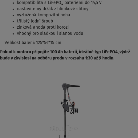
kompatibilita s LiFePO₄ bateriemi do 14,5 V
nastavitelný držák z hliníkové slitiny
vyztužená kompozitní noha
třílistý lodní šroub
zinková anoda proti korozi
vhodný pro sladkou i slanou vodu
Velikost balení: 125*54*15 cm
P
okud k motoru připojíte 100 Ah baterii, ideálně typ LiFePO4, výdrž
bude v závislosi na odběru produ v rozsahu 1:30 až 9 hodin.