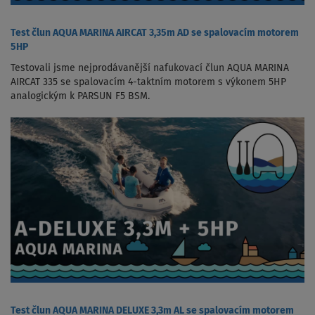
Test člun AQUA MARINA AIRCAT 3,35m AD se spalovacím motorem
5HP
Testovali jsme nejprodávanější nafukovací člun AQUA MARINA
AIRCAT 335 se spalovacím 4-taktním motorem s výkonem 5HP
analogickým k PARSUN F5 BSM.
Test člun AQUA MARINA DELUXE 3,3m AL se spalovacím motorem