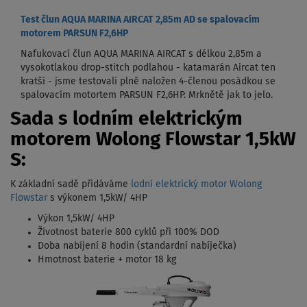
Test člun AQUA MARINA AIRCAT 2,85m AD se spalovacím
motorem PARSUN F2,6HP
Nafukovací člun AQUA MARINA AIRCAT s délkou 2,85m a
vysokotlakou drop-stitch podlahou - katamarán Aircat ten
kratší - jsme testovali plně naložen 4-členou posádkou se
spalovacím motortem PARSUN F2,6HP. Mrknětě jak to jelo.
Sada s lodním elektrickým
motorem Wolong Flowstar 1,5kW
S:
K základní sadě přidáváme
lodní elektrický motor Wolong
Flowstar
s výkonem 1,5kW/ 4HP
Výkon 1,5kW/ 4HP
Životnost baterie 800 cyklů při 100% DOD
Doba nabíjení 8 hodin (standardní nabíječka)
Hmotnost baterie + motor 18 kg