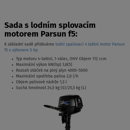
Sada s lodním splovacím
motorem Parsun f5:
K základní sadě přidáváme
lodní spalovací 4 taktní motor Parsun
f5 s výkonem 5 hp
Typ motoru 4-taktní, 1-válec, OHV Objem 112 ccm
Maximální výkon kW(hp) 3,6(5)
Rozsah otáček na plný plyn 4000~5000
Maximální spotřeba paliva 2,0 l/h
Objem palivové nádrže 1,3 l
Suchá hmotnost 24,5 kg (S)/25,5 kg (L)