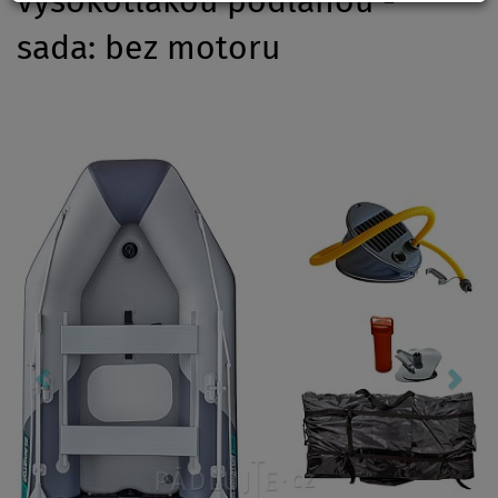
vysokotlakou podlahou -
sada: bez motoru
Previous
Nex