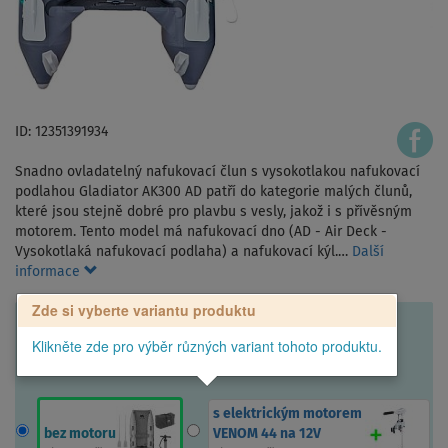
ID: 12351391934
Snadno ovladatelný nafukovací člun s vysokotlakou nafukovací
podlahou Gladiator AK300 AD patří do kategorie malých člunů,
které jsou stejně dobré pro plavbu s vesly, jakož i s přívěsným
motorem. Tento model má nafukovací dno (AD - Air Deck -
Vysokotlaká nafukovací podlaha) a nafukovací kýl.…
Další
informace
Zde si vyberte variantu produktu
Klikněte zde pro výběr různých variant tohoto produktu.
s elektrickým motorem
bez motoru
VENOM 44 na 12V