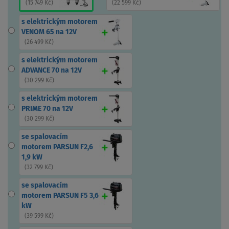
(
15 749 Kč
)
(
22 599 Kč
)
s elektrickým motorem
VENOM 65 na 12V
(
26 499 Kč
)
s elektrickým motorem
ADVANCE 70 na 12V
(
30 299 Kč
)
s elektrickým motorem
PRIME 70 na 12V
(
30 299 Kč
)
se spalovacím
motorem PARSUN F2,6
1,9 kW
(
32 799 Kč
)
se spalovacím
motorem PARSUN F5 3,6
kW
(
39 599 Kč
)