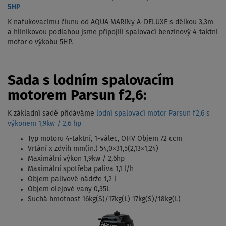
5HP
K nafukovacímu člunu od AQUA MARINy A-DELUXE s délkou 3,3m
a hliníkovou podlahou jsme připojili spalovací benzínový 4-taktní
motor o výkobu 5HP.
Sada s lodním spalovacím
motorem Parsun f2,6:
K základní sadě přidáváme
lodní spalovací motor Parsun f2,6 s
výkonem 1,9kw / 2,6 hp
Typ motoru 4-taktní, 1-válec, OHV Objem 72 ccm
Vrtání x zdvih mm(in.) 54,0×31,5(2,13×1,24)
Maximální výkon 1,9kw / 2,6hp
Maximální spotřeba paliva 1,1 l/h
Objem palivové nádrže 1,2 l
Objem olejové vany 0,35L
Suchá hmotnost 16kg(S)/17kg(L) 17kg(S)/18kg(L)