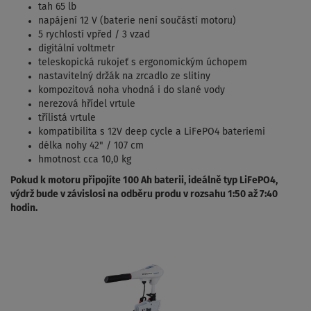
tah 65 lb
napájení 12 V (baterie není součástí motoru)
5 rychlostí vpřed / 3 vzad
digitální voltmetr
teleskopická rukojeť s ergonomickým úchopem
nastavitelný držák na zrcadlo ze slitiny
kompozitová noha vhodná i do slané vody
nerezová hřídel vrtule
třílistá vrtule
kompatibilita s 12V deep cycle a LiFePO4 bateriemi
délka nohy 42" / 107 cm
hmotnost cca 10,0 kg
Pokud k motoru připojíte 100 Ah baterii, ideálně typ LiFePO4,
výdrž bude v závislosi na odběru produ v rozsahu 1:50 až 7:40
hodin.