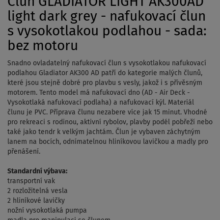
Člun GLADIATOR LIGHT AK300AD
light dark grey - nafukovací člun
s vysokotlakou podlahou - sada:
bez motoru
Snadno ovladatelný nafukovací člun s vysokotlakou nafukovací
podlahou
Gladiator AK300 AD patří do kategorie malých člunů,
které jsou stejně dobré pro plavbu s vesly, jakož i s přívěsným
motorem. Tento model má nafukovací dno (AD - Air Deck -
Vysokotlaká nafukovací podlaha) a nafukovací kýl. Materiál
člunu je PVC. Příprava
člunu nezabere více jak 15 minut. Vhodné
pro rekreaci s rodinou, aktivní rybolov, plavby podél pobřeží nebo
také jako tendr k velkým jachtám. Člun je vybaven záchytným
lanem na bocích, odnímatelnou hliníkovou lavičkou a madly pro
přenášení.
Standardní výbava:
transportní vak
2 rozložitelná vesla
2 hliníkové lavičky
nožní vysokotlaká pumpa