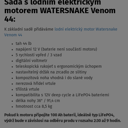
Sada s lodním elektrickým
motorem WATERSNAKE Venom
44:
K základní sadě přidáváme
lodní elektrický motor Watersnake
Venom 44
tah 44 lb
napájení 12 V (baterie není součástí motoru)
5 rychlostí vpřed / 3 vzad
digitální voltmetr
teleskopická rukojeť s ergonomickým úchopem
nastavitelný držák na zrcadlo ze slitiny
kompozitová noha vhodná i do slané vody
nerezová hřídel vrtule
třílistá vrtule
kompatibilita s 12V deep cycle a LiFePO4 bateriemi
délka nohy 36" / 91,4 cm
hmotnost cca 8,5 kg
Pokud k motoru připojíte 100 Ah baterii, ideálně typ LiFePO4,
výdrž bude v závislosi na odběru produ v rozsahu 2:30 až 9 hodin.