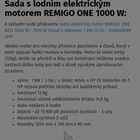
Sada s lodním elektrickým
motorem REMIGO ONE 1000 W:
K základní sadě přidáváme
lodní elektrický motor REMIGO ONE
NEO 1000 W - 1500 W boost s výkonem 1 kW /3 hp - krátkodobě
4HP
Ideální motor pro všechny příznivce plachetnic a člunů, který v
sobě spojuje funkci motoru a kormidla. Motor je velmi lehký
(12kg), dobře se přenáší a díky své konstrukci můžeme snadno
nastavit délku nohy pro lodi s různě vysokým upevňovacím
zrcadlem.
výkon 1 kW / 3 hp / v boost módu 4 HP (K motorům do 5
HP nejsou potřeba zkoušky ani kapitánský průkaz)
hmotnost 12 kg
hmotnost včetně oddělitelného držáku 14,5 kg
doba nabíjení 6 hodin
Dojezd - až 15 NM při poloviční rychlosti - 3 uzly
Maximální rychlost 5 uzlů
Rozměry 1250 mm x 295 mm x 90 mm