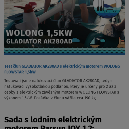
Test člun GLADIATOR AK280AD s elektrickým motorem WOLONG
FLOWSTAR 1,5kW
Testovali jsme nafukovací člun GLADIATOR AK280AD, tedy s
nafukovací vysokotlakou podlahou, který je určený pro 2 až 3
osoby s elektrickým závěsným motorem WOLONG FLOWSTAR s
výkonem 1,5kW. Posádka v člunu vážila cca 190 kg.
Sada s lodním elektrickým
motorem Parsun JOY 1,2: