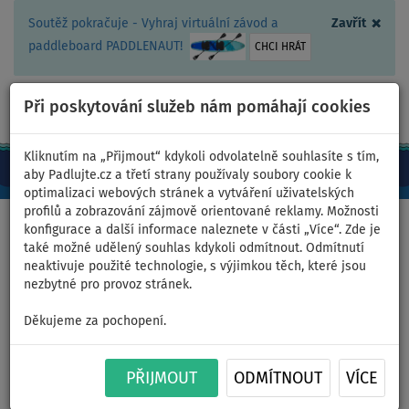
×
Soutěž pokračuje - Vyhraj virtuální závod a
Zavřít
paddleboard PADDLENAUT!
CHCI HRÁT
Při poskytování služeb nám pomáhají cookies
+420 467 409 090
0ks
CZ/Kč
Kliknutím na „Přijmout“ kdykoli odvolatelně souhlasíte s tím,
aby Padlujte.cz a třetí strany používaly soubory cookie k
optimalizaci webových stránek a vytváření uživatelských
profilů a zobrazování zájmově orientované reklamy. Možnosti
Domů
>
Čluny a motory
konfigurace a další informace naleznete v části „Více“. Zde je
také možné udělený souhlas kdykoli odmítnout. Odmítnutí
neaktivuje použité technologie, s výjimkou těch, které jsou
nezbytné pro provoz stránek.
Člun GLADIATOR LIGHT
Děkujeme za pochopení.
AK300AD light dark grey -
nafukovací člun s
PŘIJMOUT
ODMÍTNOUT
VÍCE