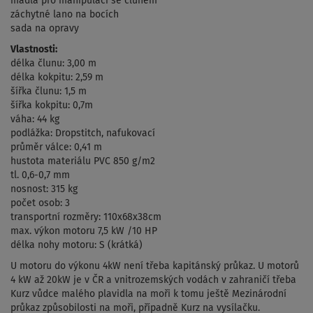
madla pro manipulaci se člunem
záchytné lano na bocích
sada na opravy
Vlastnosti:
délka člunu: 3,00 m
délka kokpitu: 2,59 m
šířka člunu: 1,5 m
šířka kokpitu: 0,7m
váha: 44 kg
podlážka: Dropstitch, nafukovací
průměr válce: 0,41 m
hustota materiálu PVC 850 g/m2
tl. 0,6-0,7 mm
nosnost: 315 kg
počet osob: 3
transportní rozměry: 110x68x38cm
max. výkon motoru 7,5 kW /10 HP
délka nohy motoru: S (krátká)
U motoru do výkonu 4kW není třeba kapitánský průkaz. U motorů
4 kW až 20kW je v ČR a vnitrozemských vodách v zahraničí třeba
Kurz vůdce malého plavidla na moři k tomu ještě Mezinárodní
průkaz způsobilosti na moři, případně Kurz na vysílačku.