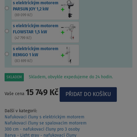
s elektrickým motorem
PARSUN JOY 1,2 kW
(
69 099 Kč
)
s elektrickým motorem
FLOWSTAR 1,5 kW
(
47 799 Kč
)
s elektrickým motorem
REMIGO 1 kW
(
83 699 Kč
)
Skladem, obvykle expedujeme do 24 hodin.
SKLADEM
15 749 Kč
Vaše cena
Další v kategorii:
Nafukovací čluny s elektrickým motorem
Nafukovací čluny se spalovacím motorem
300 cm - nafukovací čluny pro 3 osoby
Barva - Light gray - nafukovací čluny