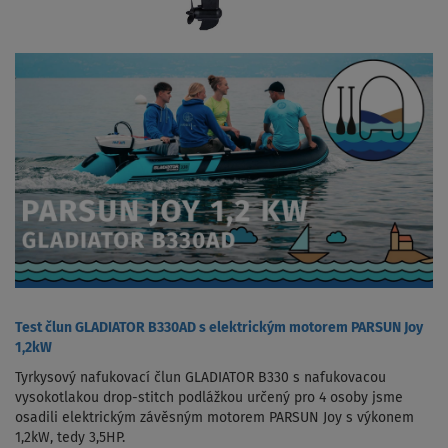
Test člun GLADIATOR B330AD s elektrickým motorem PARSUN Joy
1,2kW
Tyrkysový nafukovací člun GLADIATOR B330 s nafukovacou
vysokotlakou drop-stitch podlážkou určený pro 4 osoby jsme
osadili elektrickým závěsným motorem PARSUN Joy s výkonem
1,2kW, tedy 3,5HP.