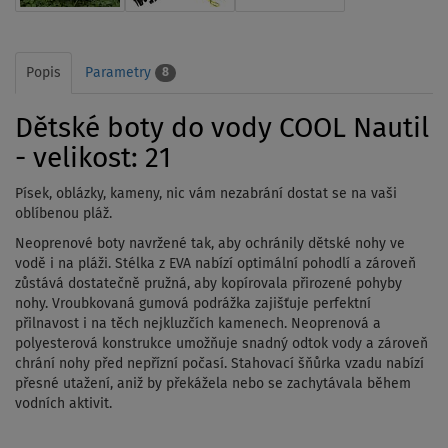
Popis
Parametry
8
Dětské boty do vody COOL Nautil
- velikost: 21
Písek, oblázky, kameny, nic vám nezabrání dostat se na vaši
oblíbenou pláž.
Neoprenové boty navržené tak, aby ochránily dětské nohy ve
vodě i na pláži. S
télka z EVA nabízí optimální pohodlí a zároveň
zůstává dostatečně pružná, aby kopírovala přirozené pohyby
nohy.
Vroubkovaná gumová podrážka zajišťuje perfektní
přilnavost i na těch nejkluzčích kamenech.
Neoprenová a
polyesterová konstrukce umožňuje snadný odtok vody a zároveň
chrání nohy před nepřízní počasí.
Stahovací šňůrka vzadu nabízí
přesné utažení, aniž by překážela nebo se zachytávala během
vodních aktivit.