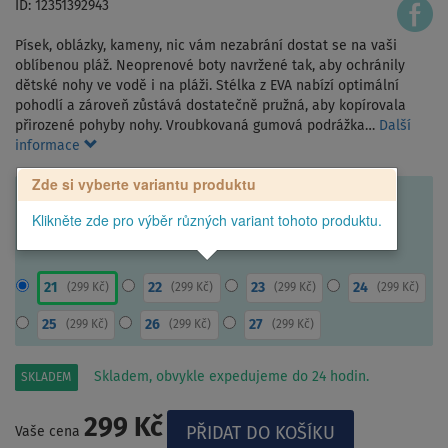
ID: 12351392943
Písek, oblázky, kameny, nic vám nezabrání dostat se na vaši
oblíbenou pláž. Neoprenové boty navržené tak, aby ochránily
dětské nohy ve vodě i na pláži. Stélka z EVA nabízí optimální
pohodlí a zároveň zůstává dostatečně pružná, aby kopírovala
přirozené pohyby nohy. Vroubkovaná gumová podrážka…
Další
informace
Zde si vyberte variantu produktu
Klikněte zde pro výběr různých variant tohoto produktu.
21
22
23
24
(
299 Kč
)
(
299 Kč
)
(
299 Kč
)
(
299 Kč
)
25
26
27
(
299 Kč
)
(
299 Kč
)
(
299 Kč
)
Skladem, obvykle expedujeme do 24 hodin.
SKLADEM
299 Kč
Vaše cena