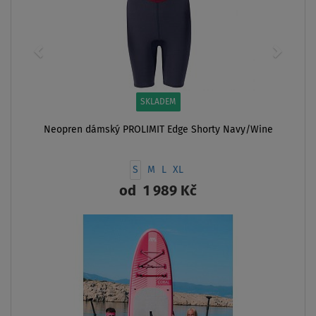
SKLADEM
Neopren dámský PROLIMIT Edge Shorty Navy/Wine
S
M
L
XL
od
1 989 Kč
ZOBRAZIT