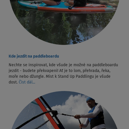
Kde jezdit na paddleboardu
Nechte se inspirovat, kde všude je možné na paddleboardu
jezdit - budete překvapeni! Ať je to lom, přehrada, řeka,
moře nebo džungle. Míst k Stand Up Paddlingu je všude
dost.
Číst dál...