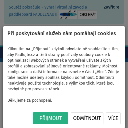
×
Soutěž pokračuje - Vyhraj virtuální závod a
Zavřít
paddleboard PADDLENAUT!
CHCI HRÁT
Při poskytování služeb nám pomáhají cookies
+420 467 409 090
0ks
CZ/Kč
Kliknutím na „Přijmout“ kdykoli odvolatelně souhlasíte s tím,
aby Padlujte.cz a třetí strany používaly soubory cookie k
optimalizaci webových stránek a vytváření uživatelských
profilů a zobrazování zájmově orientované reklamy. Možnosti
Domů
>
Oblečení
>
Boty
konfigurace a další informace naleznete v části „Více“. Zde je
také možné udělený souhlas kdykoli odmítnout. Odmítnutí
neaktivuje použité technologie, s výjimkou těch, které jsou
nezbytné pro provoz stránek.
Dětské boty do vody COOL
Děkujeme za pochopení.
Nautil - velikost: 21
PŘIJMOUT
ODMÍTNOUT
VÍCE
Previous
Nex