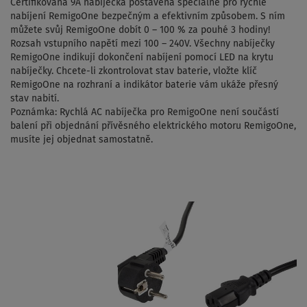
Certifikovaná 9A nabíječka postavená speciálně pro rychlé
nabíjení RemigoOne bezpečným a efektivním způsobem.
S ním
můžete svůj RemigoOne dobít 0 – 100 % za pouhé 3 hodiny!
Rozsah vstupního napětí mezi 100 – 240V.
Všechny nabíječky
RemigoOne indikují dokončení nabíjení pomocí LED na krytu
nabíječky.
Chcete-li zkontrolovat stav baterie, vložte klíč
RemigoOne na rozhraní a indikátor baterie vám ukáže přesný
stav nabití.
Poznámka: Rychlá AC nabíječka pro RemigoOne není součástí
balení při objednání přívěsného elektrického motoru RemigoOne,
musíte jej objednat samostatně.