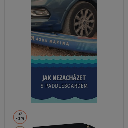
AŽ
- 3
%