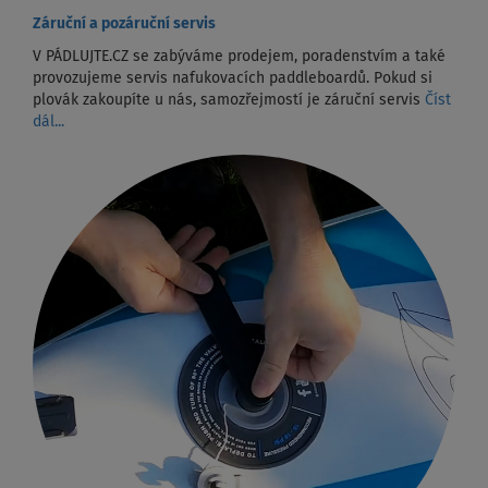
Záruční a pozáruční servis
V PÁDLUJTE.CZ se zabýváme prodejem, poradenstvím a také
provozujeme servis nafukovacích paddleboardů. Pokud si
plovák zakoupíte u nás, samozřejmostí je záruční servis
Číst
dál...