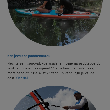
Kde jezdit na paddleboardu
Nechte se inspirovat, kde všude je možné na paddleboardu
jezdit - budete překvapeni! Ať je to lom, přehrada, řeka,
moře nebo džungle. Míst k Stand Up Paddlingu je všude
dost.
Číst dál...