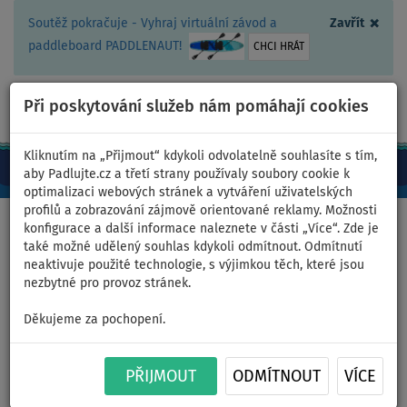
×
Soutěž pokračuje - Vyhraj virtuální závod a
Zavřít
paddleboard PADDLENAUT!
CHCI HRÁT
Při poskytování služeb nám pomáhají cookies
+420 467 409 090
0ks
CZ/Kč
Kliknutím na „Přijmout“ kdykoli odvolatelně souhlasíte s tím,
aby Padlujte.cz a třetí strany používaly soubory cookie k
optimalizaci webových stránek a vytváření uživatelských
profilů a zobrazování zájmově orientované reklamy. Možnosti
Domů
>
Čluny a motory
>
Elektrické motory
>
REMIGO
konfigurace a další informace naleznete v části „Více“. Zde je
také možné udělený souhlas kdykoli odmítnout. Odmítnutí
neaktivuje použité technologie, s výjimkou těch, které jsou
nezbytné pro provoz stránek.
Rychlonabíječka REMIGO One
Děkujeme za pochopení.
42V 9.5A 399W 230V
PŘIJMOUT
ODMÍTNOUT
VÍCE