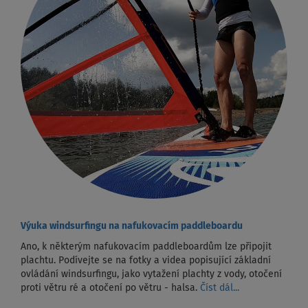
Výuka windsurfingu na nafukovacím paddleboardu
Ano, k některým nafukovacím paddleboardům lze připojit
plachtu. Podívejte se na fotky a videa popisující základní
ovládání windsurfingu, jako vytažení plachty z vody, otočení
proti větru ré a otočení po větru - halsa.
Číst dál...