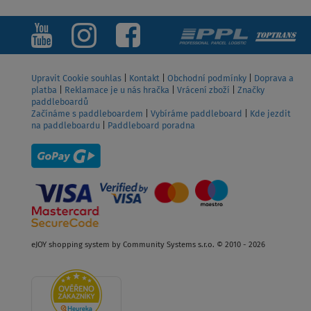
Upravit Cookie souhlas
|
Kontakt
|
Obchodní podmínky
|
Doprava a
platba
|
Reklamace je u nás hračka
|
Vrácení zboží
|
Značky
paddleboardů
Začínáme s paddleboardem
|
Vybíráme paddleboard
|
Kde jezdit
na paddleboardu
|
Paddleboard poradna
eJOY shopping system by Community Systems s.r.o. © 2010 - 2026