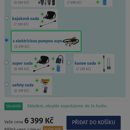
(
6 069 Kč
)
(
7 699 Kč
)
kajaková sada
(
7 399 Kč
)
s elektrickou pumpou aqm
(
6 399 Kč
)
super sada
kanoe sada
(
8 999 Kč
)
(
7 299 Kč
)
safety sada
(
8 399 Kč
)
Skladem, obvykle expedujeme do 24 hodin.
SKLADEM
6 399 Kč
Vaše cena
Běžná cena
7 999 Kč
SLEVA 20%