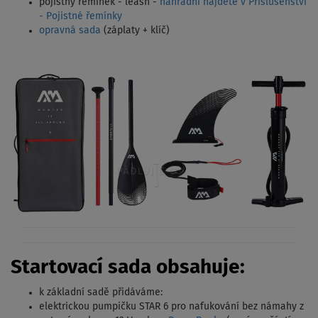
pojistný řemínek - leash -
náhradní najdete v Příslušenství
- Pojistné řemínky
opravná sada
(záplaty + klíč)
Startovací sada obsahuje:
k základní sadě přidáváme:
elektrickou pumpičku STAR 6 pro nafukování bez námahy z