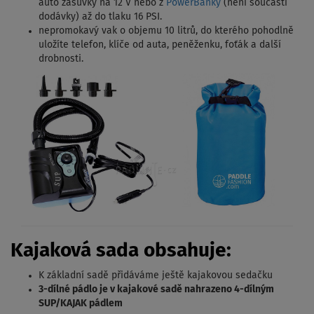
auto zásuvky na 12 V nebo z
PowerBanky
(není součástí
dodávky) až do tlaku 16 PSI.
nepromokavý vak o objemu 10 litrů, do kterého pohodlně
uložíte telefon, klíče od auta, peněženku, foťák a další
drobnosti.
Kajaková sada obsahuje:
K základní sadě přidáváme ještě kajakovou sedačku
3-dílné pádlo je v kajakové sadě nahrazeno 4-dílným
SUP/KAJAK pádlem