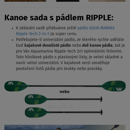
Kanoe sada s pádlem RIPPLE:
K základní sadě přidáváme ještě
pádlo AQUA MARINA
Ripple-Tech 2-in-1
za super cenu.
Potřebujete-li univerzální pádlo, ze kterého rychle uděláte
buď
kajakové dvoulisté pádlo
nebo
dvě kanoe pádla
, tak je
pro Vás Aquamarina Ripple-tech 2v1 optimálním řešením.
Toto hliníkové pádlo s plastovými listy, je velmi skladné a
navíc velmi univerzální. V kajakové verzi umožňuje
pootočení listů pádla pro leváky nebo praváky.