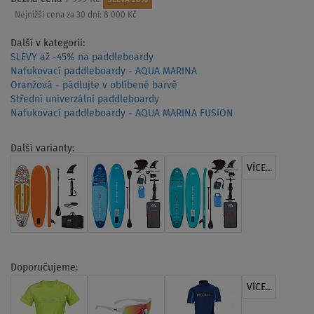
Nejnižší cena za 30 dní:
8 000 Kč
Další v kategorii:
SLEVY až -45% na paddleboardy
Nafukovací paddleboardy - AQUA MARINA
Oranžová - pádlujte v oblíbené barvě
Střední univerzální paddleboardy
Nafukovací paddleboardy - AQUA MARINA FUSION
Další varianty:
VÍCE...
Doporučujeme:
VÍCE...