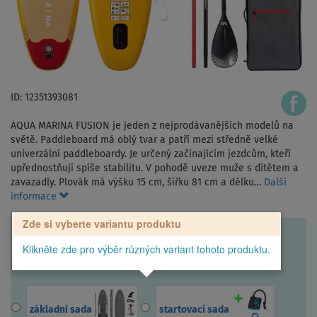
ID: 12351393081
AQUA MARINA FUSION je jeden z nejprodávanějších modelů na
světě. Paddleboard má oblý tvar a patří mezi středně velké
univerzální paddleboardy. Je určený začínajícím jezdcům, kteří
upřednostňují spíše stabilitu. V pohodě uveze muže s dítětem a
zavazadly. Plovák má výšku 15 cm, šířku 81 cm a délku…
Další
informace
Zde si vyberte variantu produktu
Klikněte zde pro výběr různých variant tohoto produktu.
základní sada
startovací sada