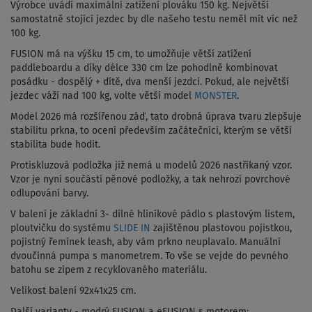
Výrobce uvádí maximální zatížení plováku 150 kg. Největší
samostatně stojící jezdec by dle našeho testu neměl mít víc než
100 kg.
FUSION má na výšku 15 cm, to umožňuje větší zatížení
paddleboardu a díky délce 330 cm lze pohodlně kombinovat
posádku - dospělý + dítě, dva menší jezdci. Pokud, ale největší
jezdec váží nad 100 kg, volte větší model
MONSTER
.
Model 2026 má rozšířenou záď, tato drobná úprava tvaru zlepšuje
stabilitu prkna, to ocení především začátečníci, kterým se větší
stabilita bude hodit.
Protiskluzová podložka již nemá u modelů 2026 nastříkaný vzor.
Vzor je nyní součástí pěnové podložky, a tak nehrozí povrchové
odlupování barvy.
V balení je základní 3- dílné hliníkové pádlo s plastovým listem,
ploutvičku do systému
SLIDE IN
zajištěnou plastovou pojistkou,
pojistný řemínek leash, aby vám prkno neuplavalo. Manuální
dvoučinná pumpa s manometrem. To vše se vejde do pevného
batohu se zipem z recyklovaného materiálu.
Velikost balení 92x41x25 cm.
Další varianty - modrý FUSION a eFUSION s motorem: