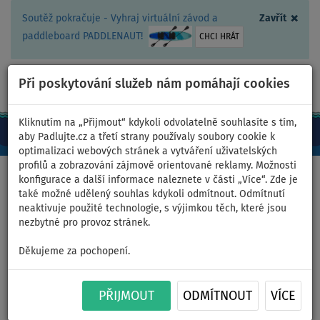
×
Soutěž pokračuje - Vyhraj virtuální závod a
Zavřít
paddleboard PADDLENAUT!
CHCI HRÁT
Při poskytování služeb nám pomáhají cookies
+420 467 409 090
0ks
CZ/Kč
Kliknutím na „Přijmout“ kdykoli odvolatelně souhlasíte s tím,
aby Padlujte.cz a třetí strany používaly soubory cookie k
optimalizaci webových stránek a vytváření uživatelských
profilů a zobrazování zájmově orientované reklamy. Možnosti
Domů
>
Nafukovací paddleboardy
>
Střední univerzální
konfigurace a další informace naleznete v části „Více“. Zde je
také možné udělený souhlas kdykoli odmítnout. Odmítnutí
neaktivuje použité technologie, s výjimkou těch, které jsou
nezbytné pro provoz stránek.
Paddleboard AQUA MARINA
Děkujeme za pochopení.
FUSION 10'10 Before Sunset
PŘIJMOUT
ODMÍTNOUT
VÍCE
2026 - nafukovací - varianta: s