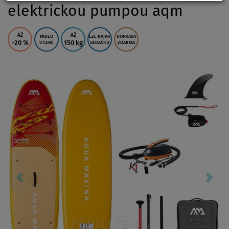
elektrickou pumpou aqm
AŽ
AŽ
PÁDLO
LZE KAJAK
DOPRAVA
-20
%
150 kg
V CENĚ
SEDAČKU
ZDARMA
Previous
Nex