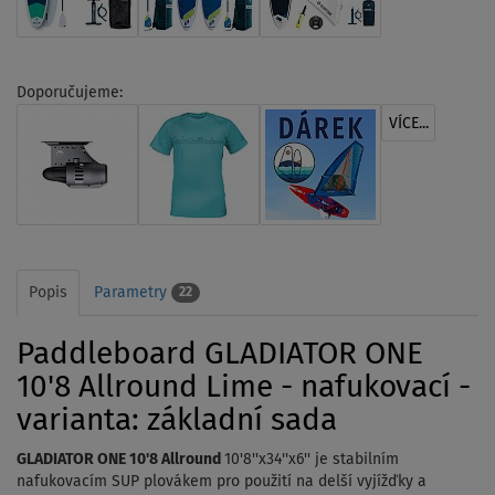
Doporučujeme:
VÍCE...
Popis
Parametry
22
Paddleboard GLADIATOR ONE
10'8 Allround Lime - nafukovací -
varianta: základní sada
GLADIATOR ONE 10'8 Allround
10'8''x34''x6'' je stabilním
nafukovacím SUP plovákem pro použití na delší vyjížďky a