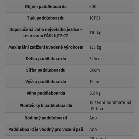
Objem paddleboardu
300l
Tlak paddleboardu
18PSI
Doporučená váha největšího jezdce -
110 kg
testováno PÁDLUJTE.CZ
Maximální zatížení uvedené výrobcem
135 kg
Délka paddleboardu
325cm
Šířka paddleboardu
86cm
Výška paddleboardu
15cm
Váha paddleboardu
8,6 kg
1x zadní odnímatelná
Ploutvičky k paddleboardu
US fina
Rodinný paddleboard
Ano
Paddleboard je vhodný pro vození psů
Ano
Allround -