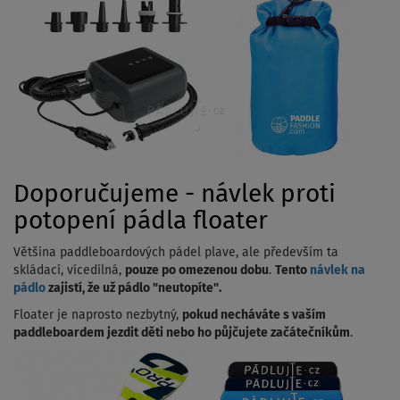
Doporučujeme - návlek proti
potopení pádla floater
Většina paddleboardových pádel plave, ale především ta
skládací, vícedílná,
pouze po omezenou dobu
.
Tento
návlek na
pádlo
zajistí, že už pádlo "neutopíte".
Floater je naprosto nezbytný,
pokud necháváte s vaším
paddleboardem jezdit děti nebo ho půjčujete začátečníkům
.