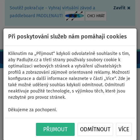
×
Soutěž pokračuje - Vyhraj virtuální závod a
Zavřít
paddleboard PADDLENAUT!
CHCI HRÁT
Při poskytování služeb nám pomáhají cookies
+420 467 409 090
0ks
CZ/Kč
Kliknutím na „Přijmout“ kdykoli odvolatelně souhlasíte s tím,
aby Padlujte.cz a třetí strany používaly soubory cookie k
optimalizaci webových stránek a vytváření uživatelských
profilů a zobrazování zájmově orientované reklamy. Možnosti
Domů
>
Nafukovací paddleboardy
>
Střední univerzální
konfigurace a další informace naleznete v části „Více“. Zde je
také možné udělený souhlas kdykoli odmítnout. Odmítnutí
neaktivuje použité technologie, s výjimkou těch, které jsou
nezbytné pro provoz stránek.
Paddleboard GLADIATOR ONE
Děkujeme za pochopení.
10'8 Allround Lime -
PŘIJMOUT
ODMÍTNOUT
VÍCE
nafukovací - varianta: