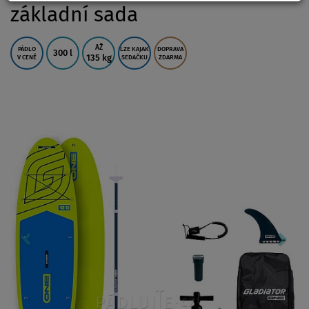
základní sada
AŽ
PÁDLO
LZE KAJAK
DOPRAVA
300 l
135 kg
V CENĚ
SEDAČKU
ZDARMA
Previous
Nex