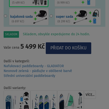
(
5 499 Kč
)
(
6 999 Kč
)
kajaková sada
super sada
(
6 897 Kč
)
(
8 299 Kč
)
Skladem, obvykle expedujeme do 24 hodin.
SKLADEM
5 499 Kč
Vaše cena
Další v kategorii:
Nafukovací paddleboardy - GLADIATOR
Neonově zelená - pádlujte v oblíbené barvě
Střední univerzální paddleboardy
Další varianty:
VÍCE...