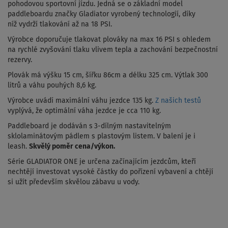
pohodovou sportovní jízdu. Jedná se o základní model
paddleboardu značky Gladiator vyrobený technologií, díky
níž vydrží tlakování až na 18 PSI.
Výrobce doporučuje tlakovat plováky na max 16 PSI s ohledem
na rychlé zvyšování tlaku vlivem tepla a zachování bezpečnostní
rezervy.
Plovák má výšku 15 cm, šířku 86cm a délku 325 cm. Výtlak 300
litrů a váhu pouhých 8,6 kg.
Výrobce uvádí maximální váhu jezdce 135 kg.
Z našich testů
vyplývá, že optimální váha jezdce je cca 110 kg.
Paddleboard je dodáván s
3-dílným nastavitelným
sklolaminátovým pádlem s plastovým listem. V balení je i
leash.
Skvělý poměr cena/výkon.
Série GLADIATOR ONE je určena začínajícím jezdcům, kteří
nechtějí investovat vysoké částky do pořízení vybavení a chtějí
si užít především skvělou zábavu u vody.