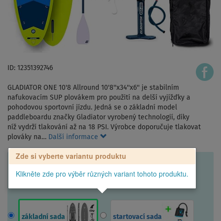
ID: 12351392746
GLADIATOR ONE 10'8 Allround 10'8''x34''x6'' je stabilním
nafukovacím SUP plovákem pro použití na delší vyjížďky a
pohodovou sportovní jízdu. Jedná se o základní model
paddleboardu značky Gladiator vyrobený technologií, díky
níž vydrží tlakování až na 18 PSI. Výrobce doporučuje tlakovat
plováky na…
Další informace
Zde si vyberte variantu produktu
Klikněte zde pro výběr různých variant tohoto produktu.
základní sada
startovací sada