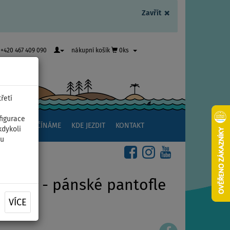
×
Zavřít
+420 467 409 090
nákupní košík
0ks
řetí
figurace
NSTVÍ
ZAČÍNÁME
KDE JEZDIT
KONTAKT
kdykoli
ou
lack 2 - pánské pantofle
VÍCE