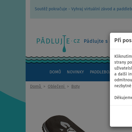
Soutěž pokračuje - Vyhraj virtuální závod a padd
Při po
Kliknutím
strany po
uživatels
DOMŮ
NOVINKY
PADDLEBOARDY
KAJ
a další i
odmítnout
nezbytné 
Domů
>
Oblečení
>
Boty
Děkujeme