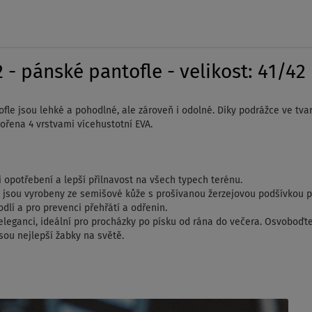
 - pánské pantofle - velikost: 41/42
fle jsou lehké a pohodlné, ale zároveň i odolné.
Díky podrážce ve tva
ořena 4 vrstvami vícehustotní EVA.
 opotřebení a lepší přilnavost na všech typech terénu.
 jsou vyrobeny ze semišové kůže s prošívanou žerzejovou podšívkou p
dlí a pro prevenci přehřátí a odřenin.
leganci, ideální pro procházky po písku od rána do večera.
Osvoboďte s
sou nejlepší žabky na světě.