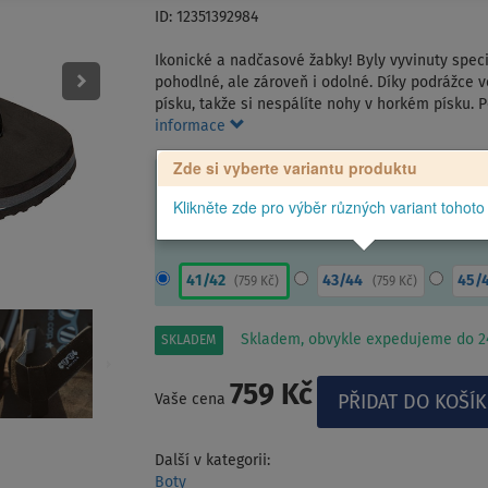
ID: 12351392984
Ikonické a nadčasové žabky! Byly vyvinuty speci
pohodlné, ale zároveň i odolné. Díky podrážce 
písku, takže si nespálíte nohy v horkém písku. 
informace
Zde si vyberte variantu produktu
Klikněte zde pro výběr různých variant tohoto
41/42
43/44
45/
(
759 Kč
)
(
759 Kč
)
Skladem, obvykle expedujeme do 24
SKLADEM
759 Kč
Vaše cena
Další v kategorii:
Boty