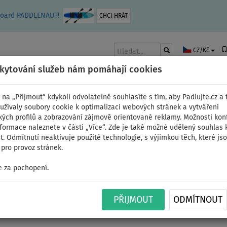
leboard PADDLENAUT!
CHCI HRÁT
CZ/Kč
skytování služeb nám pomáhají cookies
 na „Přijmout“ kdykoli odvolatelně souhlasíte s tím, aby Padlujte.cz a t
užívaly soubory cookie k optimalizaci webových stránek a vytváření
kých profilů a zobrazování zájmově orientované reklamy. Možnosti kon
AKY
ČLUNY A MOTORY
PÁDLA
PLACHTY
OBLEČENÍ
PŘÍSLUŠE
nformace naleznete v části „Více“. Zde je také možné udělený souhlas 
. Odmítnutí neaktivuje použité technologie, s výjimkou těch, které js
pro provoz stránek.
 za pochopení.
Žabky COOL Original B
PŘIJMOUT
ODMÍTNOUT
- velikost: 41/42