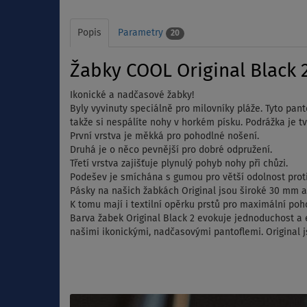
Popis
Parametry
20
Žabky COOL Original Black 2
Ikonické a nadčasové žabky!
Byly vyvinuty speciálně pro milovníky pláže.
Tyto panto
takže si nespálíte nohy v horkém písku.
Podrážka je tv
První vrstva je měkká pro pohodlné nošení.
Druhá je o něco pevnější pro dobré odpružení.
Třetí vrstva zajišťuje plynulý pohyb nohy při chůzi.
Podešev je smíchána s gumou pro větší odolnost proti
Pásky na našich žabkách Original jsou široké 30 mm a
K tomu mají i textilní opěrku prstů pro maximální poho
Barva žabek Original Black 2 evokuje jednoduchost a e
našimi ikonickými, nadčasovými pantoflemi.
Original j