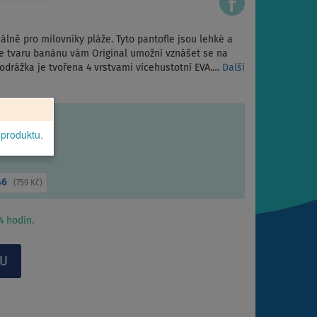
álně pro milovníky pláže. Tyto pantofle jsou lehké a
ve tvaru banánu vám Original umožní vznášet se na
Podrážka je tvořena 4 vrstvami vícehustotní EVA.…
Další
 produktu.
46
(
759 Kč
)
 hodin.