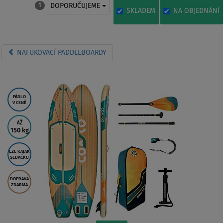
DOPORUČUJEME
1
SKLADEM
NA OBJEDNÁNÍ
NAFUKOVACÍ PADDLEBOARDY
PÁDLO
V CENĚ
AŽ
150 kg
LZE KAJAK
SEDAČKU
DOPRAVA
ZDARMA