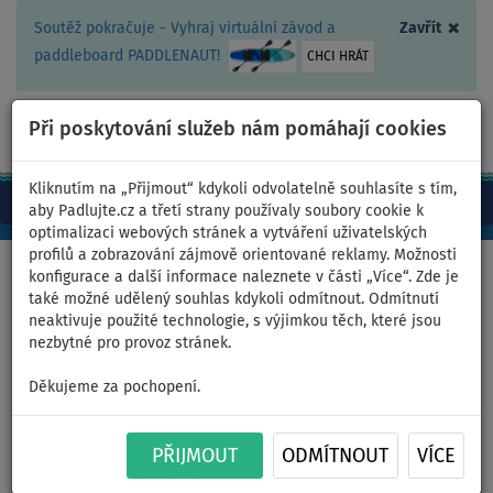
×
Soutěž pokračuje - Vyhraj virtuální závod a
Zavřít
paddleboard PADDLENAUT!
CHCI HRÁT
Při poskytování služeb nám pomáhají cookies
+420 467 409 090
0ks
CZ/Kč
Kliknutím na „Přijmout“ kdykoli odvolatelně souhlasíte s tím,
aby Padlujte.cz a třetí strany používaly soubory cookie k
optimalizaci webových stránek a vytváření uživatelských
profilů a zobrazování zájmově orientované reklamy. Možnosti
Domů
>
Nafukovací paddleboardy
>
COASTO
konfigurace a další informace naleznete v části „Více“. Zde je
také možné udělený souhlas kdykoli odmítnout. Odmítnutí
neaktivuje použité technologie, s výjimkou těch, které jsou
nezbytné pro provoz stránek.
Nafukovací paddleboardy -
Děkujeme za pochopení.
COASTO
PŘIJMOUT
ODMÍTNOUT
VÍCE