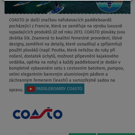
COASTO je další značkou nafukovacích paddleboardů
pocházející z Francie, která se zaměřuje na výrobu luxusně
vypadajících produktů již od roku 2013. COASTO plováky jsou
zkrátka šik. Znamená to kvalitní řemeslné provedení, líbivé
designy, zaměření na detaily, které usnadňují a zpříjemňují
použití plováků (např. Poutka, která neřežou do ruky při
nošení, dostatek úchytů, možnost připevnění kajakového
sedátka, opěrka na nohy) a každý paddleboard je dodán v
kompletně vybaveném setu s cestovním batohem, pumpou,
velmi elegantním barevným aluminiovým pádlem a
záchranným řemenem (leashí) a samozřejmě sadou na
PADDLEBOARDY COASTO
opravu.