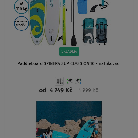
AŽ
115 kg
LZE KAJAK
SEDAČKU
SKLADEM
Paddleboard SPINERA SUP CLASSIC 9'10 - nafukovací
od
4 749 Kč
4 999 Kč
ZOBRAZIT