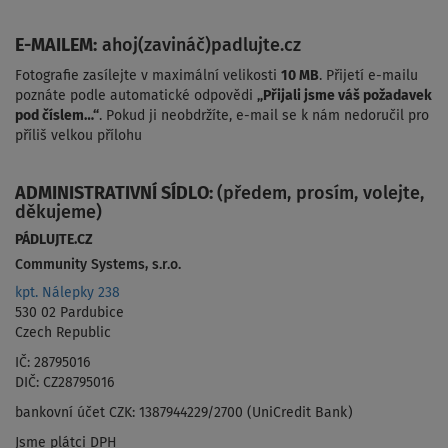
E-MAILEM:
ahoj(zavináč)padlujte.cz
Fotografie zasílejte v maximální velikosti
10 MB
. Přijetí e-mailu
poznáte podle automatické odpovědi
„Přijali jsme váš požadavek
pod číslem…“
. Pokud ji neobdržíte, e-mail se k nám nedoručil
pro
příliš velkou přílohu
ADMINISTRATIVNÍ SÍDLO:
(předem, prosím, volejte,
děkujeme)
PÁDLUJTE.CZ
Community Systems, s.r.o.
kpt. Nálepky 238
530 02 Pardubice
Czech Republic
IČ: 28795016
DIČ: CZ28795016
bankovní účet CZK: 1387944229/2700 (UniCredit Bank)
Jsme plátci DPH