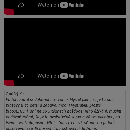
Ondřej K.:
Paddleboard si dokonale užíváme. Myslel jsem, že je to další
plážový úlet, dětská zábava, modní výstřelek, prostě
blbost...Nyní, ani ne po 3 týdnech každodenního úžívání, musím
nadšeně zařvat, že je to neskutečně super a vůbec nechápu, co
jsem u vody doposud dělal... Dnes jsem s 3 dětmi "na palubě"
absolvoval cca 15 km výlet po ostrůvcích Jadranu.