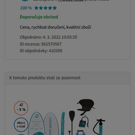
K tomuto produktu stojí za pozornost
Previous
Next
AŽ
- 5
%
PÁDLO
V CENĚ