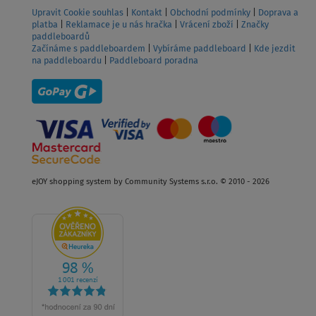
Upravit Cookie souhlas
|
Kontakt
|
Obchodní podmínky
|
Doprava a
platba
|
Reklamace je u nás hračka
|
Vrácení zboží
|
Značky
paddleboardů
Začínáme s paddleboardem
|
Vybíráme paddleboard
|
Kde jezdit
na paddleboardu
|
Paddleboard poradna
eJOY shopping system by Community Systems s.r.o. © 2010 - 2026