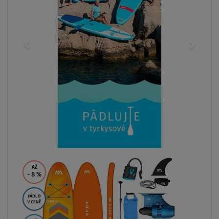
AŽ
- 8
%
PÁDLO
V CENĚ