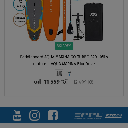
AŽ
140 kg
DOPRAVA
ZDARMA
SKLADEM
Paddleboard AQUA MARINA GO TURBO 320 10'6 s
motorem AQUA MARINA BlueDrive
od
11 559 Kč
12 499 Kč
ZOBRAZIT