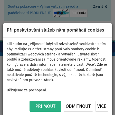
×
Soutěž pokračuje - Vyhraj virtuální závod a
Zavřít
paddleboard PADDLENAUT!
CHCI HRÁT
Při poskytování služeb nám pomáhají cookies
+420 467 409 090
0ks
CZ/Kč
Kliknutím na „Přijmout“ kdykoli odvolatelně souhlasíte s tím,
aby Padlujte.cz a třetí strany používaly soubory cookie k
optimalizaci webových stránek a vytváření uživatelských
profilů a zobrazování zájmově orientované reklamy. Možnosti
Domů
>
Kontaktujte nás
konfigurace a další informace naleznete v části „Více“. Zde je
také možné udělený souhlas kdykoli odmítnout. Odmítnutí
neaktivuje použité technologie, s výjimkou těch, které jsou
nezbytné pro provoz stránek.
Kontaktujte nás
Děkujeme za pochopení.
PŘIJMOUT
ODMÍTNOUT
VÍCE