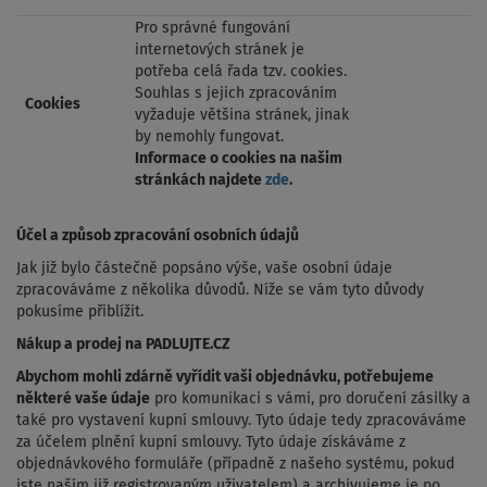
Pro správné fungování
internetových stránek je
potřeba celá řada tzv. cookies.
Souhlas s jejich zpracováním
Cookies
vyžaduje většina stránek, jinak
by nemohly fungovat.
Informace o cookies na našim
stránkách najdete
zde
.
Účel a způsob zpracování osobních údajů
Jak již bylo částečně popsáno výše, vaše osobní údaje
zpracováváme z několika důvodů. Níže se vám tyto důvody
pokusíme přiblížit.
Nákup a prodej na PADLUJTE.CZ
Abychom mohli zdárně vyřídit vaši objednávku, potřebujeme
některé vaše údaje
pro komunikaci s vámi, pro doručení zásilky a
také pro vystavení kupní smlouvy. Tyto údaje tedy zpracováváme
za účelem plnění kupní smlouvy. Tyto údaje získáváme z
objednávkového formuláře (případně z našeho systému, pokud
jste naším již registrovaným uživatelem) a archivujeme je po