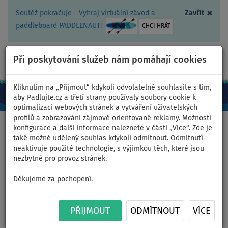
×
Soutěž pokračuje - Vyhraj virtuální závod a
Zavřít
paddleboard PADDLENAUT!
CHCI HRÁT
Při poskytování služeb nám pomáhají cookies
+420 467 409 090
0ks
CZ/Kč
Kliknutím na „Přijmout“ kdykoli odvolatelně souhlasíte s tím,
aby Padlujte.cz a třetí strany používaly soubory cookie k
optimalizaci webových stránek a vytváření uživatelských
profilů a zobrazování zájmově orientované reklamy. Možnosti
Domů
>
Zásady práce s osobními údaji
konfigurace a další informace naleznete v části „Více“. Zde je
také možné udělený souhlas kdykoli odmítnout. Odmítnutí
neaktivuje použité technologie, s výjimkou těch, které jsou
nezbytné pro provoz stránek.
Zásady práce s osobními údaji
Děkujeme za pochopení.
OBCHODNÍ PODMÍNKY
POUŽÍVÁME COOKIE
PŘIJMOUT
ODMÍTNOUT
VÍCE
UPRAVIT COOKIE SOUHLAS