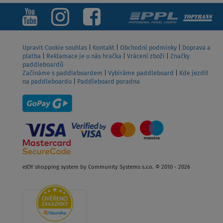
Upravit Cookie souhlas
|
Kontakt
|
Obchodní podmínky
|
Doprava a
platba
|
Reklamace je u nás hračka
|
Vrácení zboží
|
Značky
paddleboardů
Začínáme s paddleboardem
|
Vybíráme paddleboard
|
Kde jezdit
na paddleboardu
|
Paddleboard poradna
eJOY shopping system by Community Systems s.r.o. © 2010 - 2026