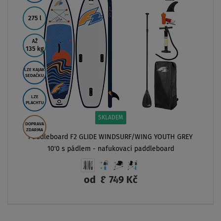
275 l
AŽ
135 kg
LZE KAJAK
SEDAČKU
LZE
PLACHTU
SKLADEM
DOPRAVA
ZDARMA
Paddleboard F2 GLIDE WINDSURF/WING YOUTH GREY
10'0 s pádlem - nafukovací paddleboard
od
8 749 Kč
ZOBRAZIT