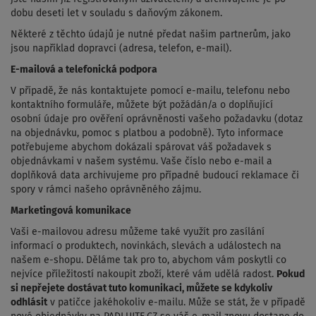
dobu deseti let v souladu s daňovým zákonem.
Některé z těchto údajů je nutné předat našim partnerům, jako
jsou například dopravci (adresa, telefon, e-mail).
E-mailová a telefonická podpora
V případě, že nás kontaktujete pomocí e-mailu, telefonu nebo
kontaktního formuláře, můžete být požádán/a o doplňující
osobní údaje pro ověření oprávněnosti vašeho požadavku (dotaz
na objednávku, pomoc s platbou a podobně). Tyto informace
potřebujeme abychom dokázali spárovat váš požadavek s
objednávkami v našem systému. Vaše číslo nebo e-mail a
doplňková data archivujeme pro případné budoucí reklamace či
spory v rámci našeho oprávněného zájmu.
Marketingová komunikace
Vaši e-mailovou adresu můžeme také využít pro zasílání
informací o produktech, novinkách, slevách a událostech na
našem e-shopu. Děláme tak pro to, abychom vám poskytli co
nejvíce příležitostí nakoupit zboží, které vám udělá radost.
Pokud
si nepřejete dostávat tuto komunikaci, můžete se kdykoliv
odhlásit
v patičce jakéhokoliv e-mailu. Může se stát, že v případě