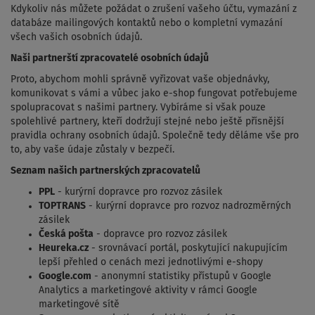
Kdykoliv nás můžete požádat o zrušení vašeho účtu, vymazání z
databáze mailingových kontaktů nebo o kompletní vymazání
všech vašich osobních údajů.
Naši partnerští zpracovatelé osobních údajů
Proto, abychom mohli správně vyřizovat vaše objednávky,
komunikovat s vámi a vůbec jako e-shop fungovat potřebujeme
spolupracovat s našimi partnery. Vybíráme si však pouze
spolehlivé partnery, kteří dodržují stejné nebo ještě přísnější
pravidla ochrany osobních údajů. Společně tedy děláme vše pro
to, aby vaše údaje zůstaly v bezpečí.
Seznam našich partnerských zpracovatelů
PPL
- kurýrní dopravce pro rozvoz zásilek
TOPTRANS
- kurýrní dopravce pro rozvoz nadrozměrných
zásilek
Česká pošta
- dopravce pro rozvoz zásilek
Heureka.cz
- srovnávací portál, poskytující nakupujícím
lepší přehled o cenách mezi jednotlivými e-shopy
Google.com
- anonymní statistiky přístupů v Google
Analytics a marketingové aktivity v rámci Google
marketingové sítě