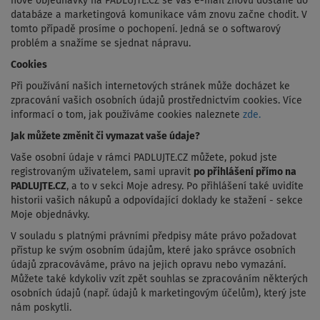
nové objednávky na PADLUJTE.CZ se váš e-mail znovu dostane do
databáze a marketingová komunikace vám znovu začne chodit. V
tomto případě prosíme o pochopení. Jedná se o softwarový
problém a snažíme se sjednat nápravu.
Cookies
Při používání našich internetových stránek může docházet ke
zpracování vašich osobních údajů prostřednictvím cookies. Více
informací o tom, jak používáme cookies naleznete
zde.
Jak můžete změnit či vymazat vaše údaje?
Vaše osobní údaje v rámci PADLUJTE.CZ můžete, pokud jste
registrovaným uživatelem, sami upravit
po přihlášení přímo na
PADLUJTE.CZ
, a to v sekci Moje adresy. Po přihlášení také uvidíte
historii vašich nákupů a odpovídající doklady ke stažení - sekce
Moje objednávky.
V souladu s platnými právními předpisy máte právo požadovat
přístup ke svým osobním údajům, které jako správce osobních
údajů zpracováváme, právo na jejich opravu nebo vymazání.
Můžete také kdykoliv vzít zpět souhlas se zpracováním některých
osobních údajů (např. údajů k marketingovým účelům), který jste
nám poskytli.