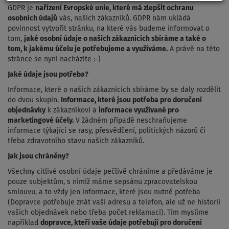
GDPR je
nařízení Evropské unie, které má zlepšit ochranu
osobních údajů
vás, našich zákazníků. GDPR nám ukládá
povinnost vytvořit stránku, na které vás budeme informovat o
tom,
jaké osobní údaje o našich zákaznících sbíráme a také o
tom, k jakému účelu je potřebujeme a využíváme.
A právě na této
stránce se nyní nacházíte :-)
Jaké údaje jsou potřeba?
Informace, které o našich zákaznících sbíráme by se daly rozdělit
do dvou skupin.
Informace, které jsou potřeba pro doručení
objednávky
k zákazníkovi a
informace využívané pro
marketingové účely.
V žádném případě neschraňujeme
informace týkající se rasy, přesvědčení, politických názorů či
třeba zdravotního stavu našich zákazníků.
Jak jsou chráněny?
Všechny citlivé osobní údaje pečlivě chráníme a předáváme je
pouze subjektům, s nimiž máme sepsánu zpracovatelskou
smlouvu, a to vždy jen informace, které jsou nutně potřeba
(Dopravce potřebuje znát vaši adresu a telefon, ale už ne historii
vašich objednávek nebo třeba počet reklamací). Tím myslíme
například
dopravce, kteří vaše údaje potřebují pro doručení