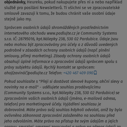
objednávky,
Heureku, pokud nakupujete přes ní a nebo například
službě pro posílání Newsletterů. Ti všichni se ve zpracovatelské
smlouvě zavazují k tomu, že budou chránit vaše osobní údaje
stejně jako my.
Správcem osobních údajů shromážděných prostřednictvím
internetového obchodu www.padlujte.cz je Community Systems
s.r.o. IČ: 28795016, kpt.Nálepky 238, 530 02 Pardubice. Údaje jsou
nebo mohou být zpracovávány pro účely a z důvodů uvedených
podrobně v zásadách ochrany osobních údajů (např. plnění
smlouvy, přímý marketing). Zásady ochrany osobních údajů
obsahují úplné informace o zpracování údajů správcem spolu s
právy subjektu údajů. Rychlý kontakt se správcem:
ahoj(zavináč)padlujte.cz Telefon:
+420 467 409 090
Pokud souhlasíte s "Přeji si dostávat slevové kupony, akční slevy a
novinky na e-mail" - udělujete souhlas prodávajícímu
(Community Systems s.r.o., kpt.Nálepky 238, 530 02 Pardubice) se
zpracováním vašich osobních údajů (jméno, e-mailová adresa,
telefon) pro marketingové účely. Vyjádření souhlasu je
dobrovolné. Máte právo svůj souhlas kdykoli odvolat, aniž by byla
ovlivněna zákonnost zpracování založeného na souhlasu před
jeho odvoláním. Máte právo na přístup ke svým údajům a jejich
opravu, smazání, omezení zpracování a právo na přenos údajů za