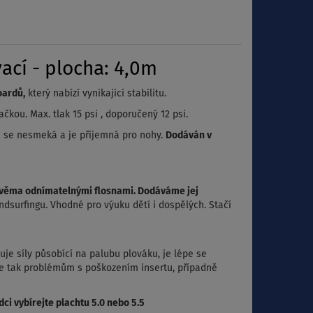
ací - plocha: 4,0m
oardů,
který nabízí vynikající stabilitu.
ačkou. Max. tlak 15 psi , doporučený 12 psi.
rá se nesmeká a je příjemná pro nohy.
Dodáván v
e dvěma odnímatelnými flosnami. Dodáváme jej
dsurfingu. Vhodné pro výuku dětí i dospělých. Stačí
uje síly působící na palubu plováku, je lépe se
se tak problémům s poškozením insertu, případně
dci vybírejte plachtu 5.0 nebo 5.5