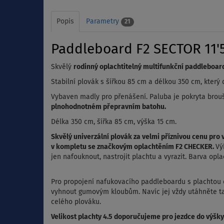
Popis
Parametry
21
Paddleboard F2 SECTOR 11'5
Skvělý
rodinný oplachtitelný multifunkční paddleboar
Stabilní plovák s šířkou 85 cm a délkou 350 cm, který d
Vybaven madly pro přenášení. Paluba je pokryta
brou
plnohodnotném přepravním batohu.
Délka 350 cm, šířka 85 cm, výška 15 cm.
Skvělý univerzální plovák za velmi příznivou cenu pr
v kompletu se značkovým oplachtěním F2 CHECKER.
Vý
jen nafouknout, nastrojit plachtu a vyrazit. Barva opla
Pro propojení nafukovacího paddleboardu s plachto
vyhnout gumovým kloubům. Navíc jej vždy utáhněte ta
celého plováku.
Velikost plachty 4.5 doporučujeme pro jezdce do výšky m