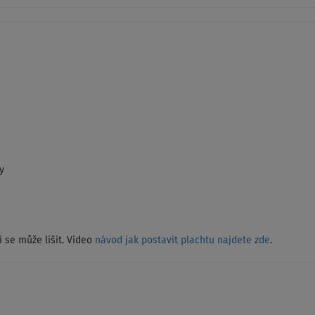
y
 se může lišit. Video
návod jak postavit plachtu najdete zde
.