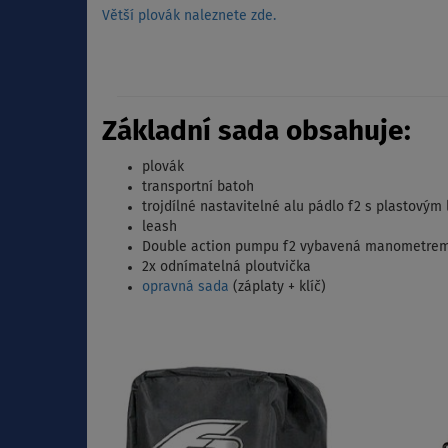
Větší plovák naleznete zde.
Základní sada obsahuje:
plovák
transportní batoh
trojdílné nastavitelné alu pádlo f2 s plastovým 
leash
Double action pumpu f2 vybavená manometre
2x odnímatelná ploutvička
opravná sada
(záplaty + klíč)