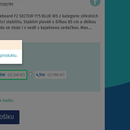
51392791
leboard F2 SECTOR 11‘5 BLUE WS z kategorie středních
cí stabilitu. Stabilní plovák s šířkou 85 cm a délkou
ízdu ve stoje i v sedě s kajakovou sedačkou. Max.…
 produktu.
,0m
4,5m
(
22 248 Kč
)
(
22 998 Kč
)
 hodin.