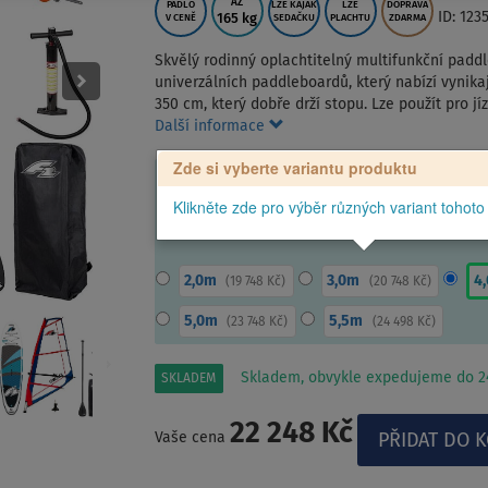
AŽ
PÁDLO
LZE KAJAK
LZE
DOPRAVA
ID: 123
165 kg
V CENĚ
SEDAČKU
PLACHTU
ZDARMA
Skvělý rodinný oplachtitelný multifunkční padd
univerzálních paddleboardů, který nabízí vynikají
350 cm, který dobře drží stopu. Lze použít pro j
Další informace
Zde si vyberte variantu produktu
Klikněte zde pro výběr různých variant tohoto
2,0m
3,0m
4
(
19 748 Kč
)
(
20 748 Kč
)
5,0m
5,5m
(
23 748 Kč
)
(
24 498 Kč
)
Skladem, obvykle expedujeme do 24
SKLADEM
22 248 Kč
Vaše cena