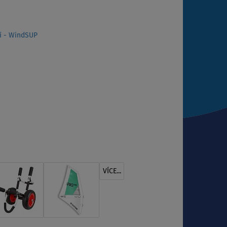
í - WindSUP
VÍCE...