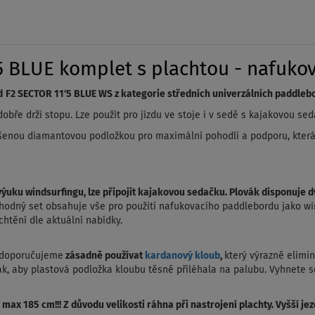
 BLUE komplet s plachtou - nafukov
d
F2 SECTOR 11‘5 BLUE WS z kategorie středních univerzálních paddleb
obře drží stopu. Lze použít pro jízdu ve stoje i v sedě s kajakovou sed
šenou diamantovou podložkou pro maximální pohodlí a podporu
, kte
o výuku windsurfingu, lze připojit kajakovou sedačku. Plovák disponuj
hodný set obsahuje vše pro použití nafukovacího paddlebordu jako win
chtění dle aktuální nabídky.
u doporučujeme
zásadně používat
kardanový kloub
,
který výrazně elimin
k, aby plastová podložka kloubu těsně přiléhala na palubu. Vyhnete 
ax 185 cm!!! Z důvodu velikosti ráhna při nastrojení plachty. Vyšší jez