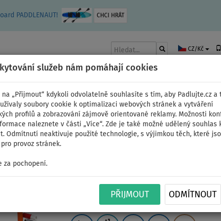
leboard PADDLENAUT!
CHCI HRÁT
CZ/Kč
skytování služeb nám pomáhají cookies
 na „Přijmout“ kdykoli odvolatelně souhlasíte s tím, aby Padlujte.cz a t
užívaly soubory cookie k optimalizaci webových stránek a vytváření
kých profilů a zobrazování zájmově orientované reklamy. Možnosti kon
AKY
ČLUNY A MOTORY
PÁDLA
PLACHTY
OBLEČENÍ
PŘÍSLUŠE
nformace naleznete v části „Více“. Zde je také možné udělený souhlas 
. Odmítnutí neaktivuje použité technologie, s výjimkou těch, které js
pro provoz stránek.
ální
 za pochopení.
Paddleboard F2 SECTO
PŘIJMOUT
ODMÍTNOUT
plachtou - nafukovací 