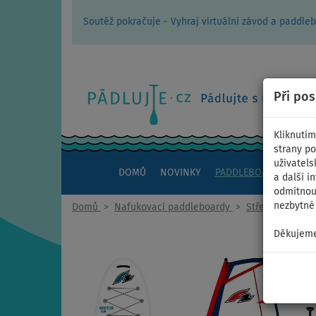
Soutěž pokračuje - Vyhraj virtuální závod a padd
Při po
Kliknutím
strany po
uživatels
DOMŮ
NOVINKY
PADDLEBOARDY
KAJ
a další i
odmítnout
nezbytné 
Domů
>
Nafukovací paddleboardy
>
Střední univerz
Děkujeme