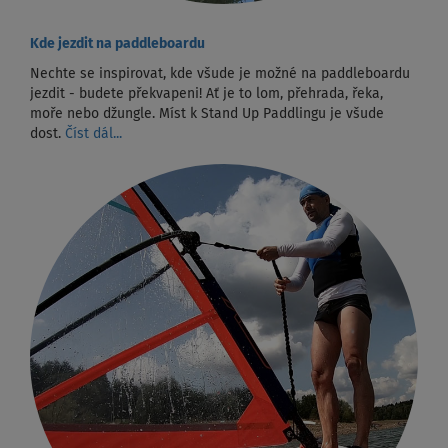
Kde jezdit na paddleboardu
Nechte se inspirovat, kde všude je možné na paddleboardu
jezdit - budete překvapeni! Ať je to lom, přehrada, řeka,
moře nebo džungle. Míst k Stand Up Paddlingu je všude
dost.
Číst dál...