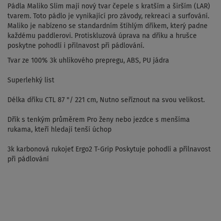
Pádla Maliko Slim mají nový tvar čepele s kratším a širším (LAR)
tvarem. Toto pádlo je vynikající pro závody, rekreaci a surfování.
Maliko je nabízeno se standardním štíhlým dříkem, který padne
každému paddlerovi. Protiskluzová úprava na dříku a hrušce
poskytne pohodlí i přilnavost při pádlování.
Tvar ze 100% 3k uhlíkového prepregu, ABS, PU jádra
Superlehký list
Délka dříku CTL 87 "/ 221 cm, Nutno seříznout na svou velikost.
Dřík s tenkým průměrem Pro ženy nebo jezdce s menšíma
rukama, kteří hledají tenší úchop
3k karbonová rukojeť Ergo2 T-Grip Poskytuje pohodlí a přilnavost
při pádlování