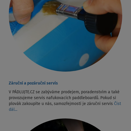
Záruční a pozáruční servis
V PÁDLUJTE.CZ se zabýváme prodejem, poradenstvím a také
provozujeme servis nafukovacích paddleboardů. Pokud si
plovák zakoupíte u nás, samozřejmostí je záruční servis
Číst
dál...