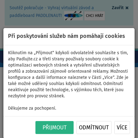
×
Soutěž pokračuje - Vyhraj virtuální závod a
Zavřít
paddleboard PADDLENAUT!
CHCI HRÁT
Při poskytování služeb nám pomáhají cookies
+420 467 409 090
0ks
CZ/Kč
Kliknutím na „Přijmout“ kdykoli odvolatelně souhlasíte s tím,
aby Padlujte.cz a třetí strany používaly soubory cookie k
optimalizaci webových stránek a vytváření uživatelských
profilů a zobrazování zájmově orientované reklamy. Možnosti
Domů
>
Pádla
>
Karbon
konfigurace a další informace naleznete v části „Více“. Zde je
také možné udělený souhlas kdykoli odmítnout. Odmítnutí
neaktivuje použité technologie, s výjimkou těch, které jsou
nezbytné pro provoz stránek.
Pádlo SIC MAUI Maliko Slim 70
Děkujeme za pochopení.
AŽ
-22
%
PŘIJMOUT
ODMÍTNOUT
VÍCE
Previous
Nex