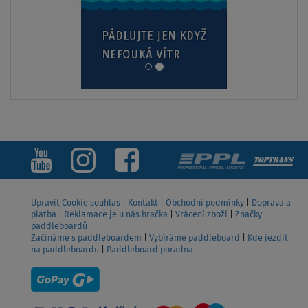
Upravit Cookie souhlas
|
Kontakt
|
Obchodní podmínky
|
Doprava a
platba
|
Reklamace je u nás hračka
|
Vrácení zboží
|
Značky
paddleboardů
Začínáme s paddleboardem
|
Vybíráme paddleboard
|
Kde jezdit
na paddleboardu
|
Paddleboard poradna