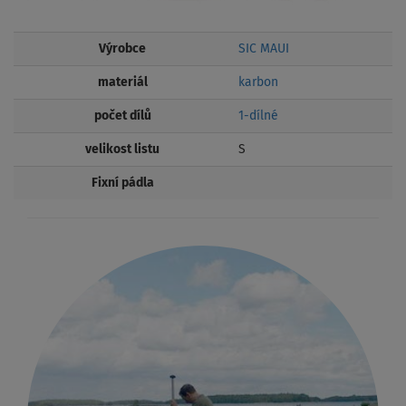
Výrobce
SIC MAUI
materiál
karbon
počet dílů
1-dílné
velikost listu
S
Fixní pádla