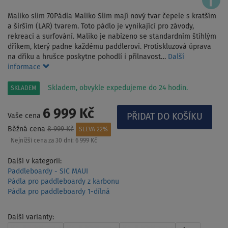
Maliko slim 70Pádla Maliko Slim mají nový tvar čepele s kratším
a širším (LAR) tvarem. Toto pádlo je vynikající pro závody,
rekreaci a surfování. Maliko je nabízeno se standardním štíhlým
dříkem, který padne každému paddlerovi. Protiskluzová úprava
na dříku a hrušce poskytne pohodlí i přilnavost…
Další
informace
Skladem, obvykle expedujeme do 24 hodin.
SKLADEM
6 999 Kč
Vaše cena
Běžná cena
8 999 Kč
SLEVA 22%
Nejnižší cena za 30 dní:
6 999 Kč
Další v kategorii:
Paddleboardy - SIC MAUI
Pádla pro paddleboardy z karbonu
Pádla pro paddleboardy 1-dílná
Další varianty: