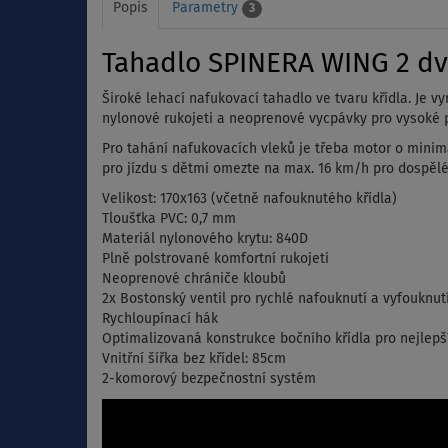
Popis
Parametry
3
Tahadlo SPINERA WING 2 dvo
Široké lehací nafukovací tahadlo ve tvaru křídla. Je 
nylonové rukojeti a neoprenové vycpávky pro vysoké p
Pro tahání nafukovacích vleků je třeba motor o minimál
pro jízdu s dětmi omezte na max. 16 km/h pro dospěl
Velikost:
170x163 (včetně nafouknutého křídla)
Tloušťka PVC: 0,7 mm
Materiál nylonového krytu:
840D
Plně polstrované komfortní rukojeti
N
eoprenové chrániče kloubů
2x Bostonský ventil pro rychlé nafouknutí a vyfouknut
Rychloupínací hák
O
ptimalizovaná konstrukce bočního křídla pro nejlepš
Vnitřní šířka bez křídel: 85cm
2-komorový bezpečnostní systém