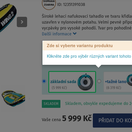
DOPRAVA
ID: 12351391038
ZDARMA
Široké lehací nafukovací tahadlo ve tvaru křídla
uzavřen v nylonovém potahu. Velmi pevné připo
vycpávky pro vysoké pohodlí. Tvar pro pohodlné
Další informace
Zde si vyberte variantu produktu
Klikněte zde pro výběr různých variant tohoto
základní sada
+tažné lano
(
5 999 Kč
)
(
6 319 Kč
)
Skladem, obvykle expedujeme do 24
SKLADEM
5 999 Kč
Vaše cena