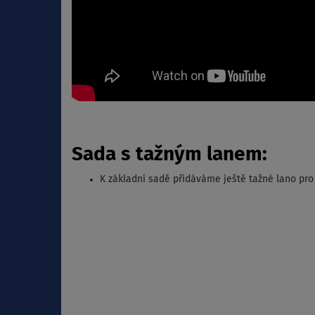
Sada s tažným lanem:
K základní sadě přidáváme ještě tažné lano pr