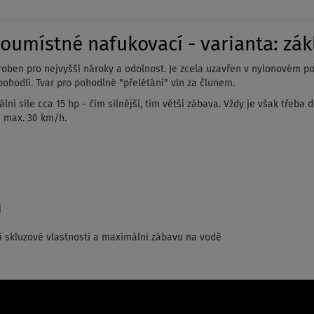
umístné nafukovací - varianta: zák
vyroben pro nejvyšší nároky a odolnost. Je zcela uzavřen v nylonovém 
ohodlí. Tvar pro pohodlné "přelétání" vln za člunem.
ní síle cca 15 hp - čím silnější, tím větší zábava. Vždy je však třeba 
é max. 30 km/h.
í
í skluzové vlastnosti a maximální zábavu na vodě