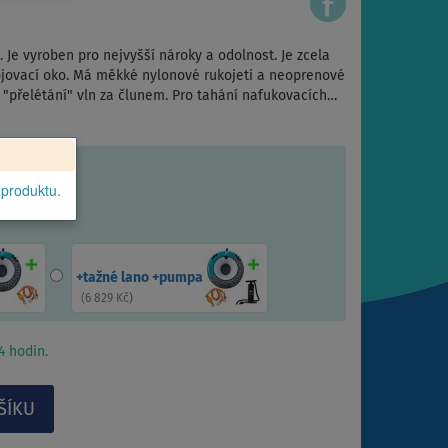
. Je vyroben pro nejvyšší nároky a odolnost. Je zcela
jovací oko. Má měkké nylonové rukojeti a neoprenové
 "přelétání" vln za člunem. Pro tahání nafukovacích…
 produktu.
+tažné lano +pumpa
(
6 829 Kč
)
 hodin.