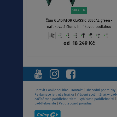
SKLADEM
Člun GLADIATOR CLASSIC B330AL green -
nafukovací člun s hliníkovou podlahou
od
18 249 Kč
ZOBRAZIT
Upravit Cookie souhlas
|
Kontakt
|
Obchodní podmínky
Reklamace je u nás hračka
|
Vrácení zboží
|
Značky pad
Začínáme s paddleboardem
|
Vybíráme paddleboard
|
paddleboardu
|
Paddleboard poradna