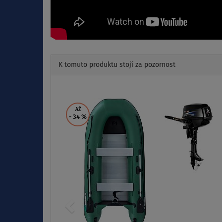
K tomuto produktu stojí za pozornost
Previous
AŽ
- 34
%