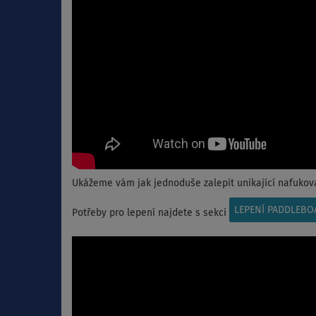
Ukážeme vám jak jednoduše zalepit unikající nafukov
LEPENÍ PADDLEBO
Potřeby pro lepení najdete s sekci