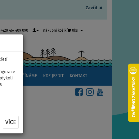
×
Zavřít
+420 467 409 090
nákupní košík
0ks
řetí
figurace
NSTVÍ
ZAČÍNÁME
KDE JEZDIT
KONTAKT
kdykoli
ou
VÍCE