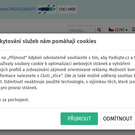
leboard PADDLENAUT!
CHCI HRÁT
CZ/Kč
skytování služeb nám pomáhají cookies
 na „Přijmout“ kdykoli odvolatelně souhlasíte s tím, aby Padlujte.cz a t
užívaly soubory cookie k optimalizaci webových stránek a vytváření
kých profilů a zobrazování zájmově orientované reklamy. Možnosti kon
AKY
ČLUNY A MOTORY
PÁDLA
PLACHTY
OBLEČENÍ
PŘÍSLUŠE
nformace naleznete v části „Více“. Zde je také možné udělený souhlas 
. Odmítnutí neaktivuje použité technologie, s výjimkou těch, které js
pro provoz stránek.
 za pochopení.
s
PŘIJMOUT
ODMÍTNOUT
OBCHODNÍ PODMÍNKY
KONTAKT