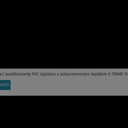
ací paddleboardy PVC záplatou a polyuretanovým lepidlem X-TREME FI
ARDŮ