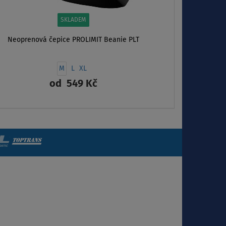
SKLADEM
Neoprenová čepice PROLIMIT Beanie PLT
M
L
XL
od
549 Kč
ZOBRAZIT