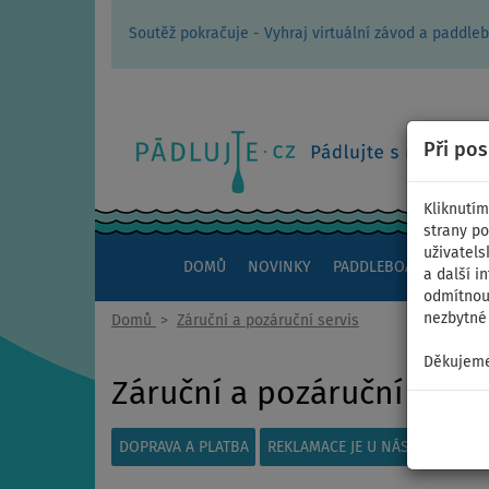
Soutěž pokračuje - Vyhraj virtuální závod a padd
Při po
Kliknutím
strany po
uživatels
DOMŮ
NOVINKY
PADDLEBOARDY
KAJ
a další i
odmítnout
nezbytné 
Domů
>
Záruční a pozáruční servis
Děkujeme
Záruční a pozáruční servi
DOPRAVA A PLATBA
REKLAMACE JE U NÁS HRAČKA