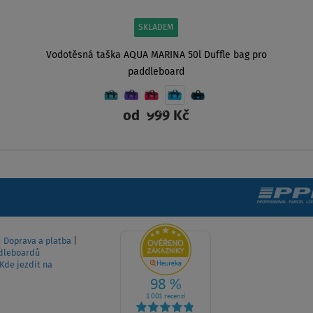
SKLADEM
Vodotěsná taška AQUA MARINA 50l Duffle bag pro
paddleboard
od
999 Kč
ZOBRAZIT
|
Doprava a platba
|
dleboardů
Kde jezdit na