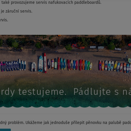
 také provozujeme servis nafukovacích paddleboardů.
e záruční servis.
rvis.
ný problém. Ukážeme jak jednoduše přilepit pěnovku na palubě paddl