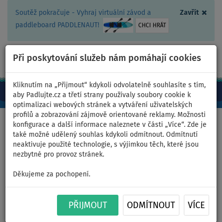
×
Soutěž pokračuje - Vyhraj virtuální závod a
Zavřít
paddleboard PADDLENAUT!
CHCI HRÁT
Při poskytování služeb nám pomáhají cookies
+420 467 409 090
0ks
CZ/Kč
Kliknutím na „Přijmout“ kdykoli odvolatelně souhlasíte s tím,
aby Padlujte.cz a třetí strany používaly soubory cookie k
optimalizaci webových stránek a vytváření uživatelských
profilů a zobrazování zájmově orientované reklamy. Možnosti
Domů
>
Nafukovací paddleboardy
>
Malé univerzální
konfigurace a další informace naleznete v části „Více“. Zde je
také možné udělený souhlas kdykoli odmítnout. Odmítnutí
neaktivuje použité technologie, s výjimkou těch, které jsou
nezbytné pro provoz stránek.
Paddleboard SPINERA SUP
Děkujeme za pochopení.
LIGHT 10'6 ULT - nafukovací -
PŘIJMOUT
ODMÍTNOUT
VÍCE
varianta: základní sada