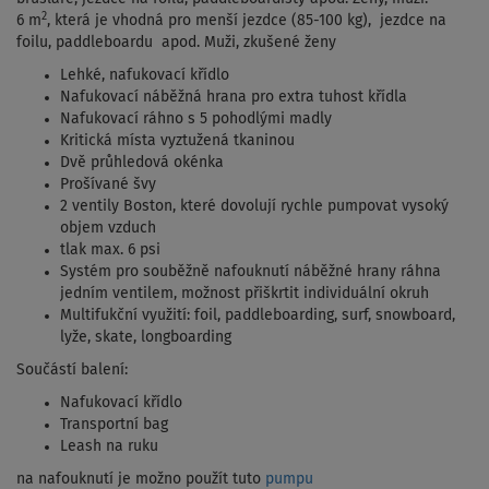
2
6 m
, která je vhodná pro menší jezdce (85-100 kg), jezdce na
foilu, paddleboardu apod. Muži, zkušené ženy
Lehké, nafukovací křídlo
Nafukovací náběžná hrana pro extra tuhost křídla
Nafukovací ráhno s 5 pohodlými madly
Kritická místa vyztužená tkaninou
Dvě průhledová okénka
Prošívané švy
2 ventily Boston, které dovolují rychle pumpovat vysoký
objem vzduch
tlak max. 6 psi
Systém pro souběžně nafouknutí náběžné hrany ráhna
jedním ventilem, možnost přiškrtit individuální okruh
Multifukční využití: foil, paddleboarding, surf, snowboard,
lyže, skate, longboarding
Součástí balení:
Nafukovací křídlo
Transportní bag
Leash na ruku
na nafouknutí je možno použít tuto
pumpu