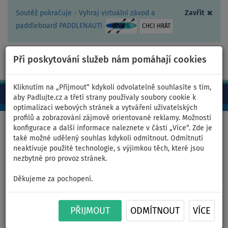
×
Soutěž pokračuje - Vyhraj virtuální závod a
Zavřít
paddleboard PADDLENAUT!
CHCI HRÁT
Při poskytování služeb nám pomáhají cookies
+420 467 409 090
0ks
CZ/Kč
Kliknutím na „Přijmout“ kdykoli odvolatelně souhlasíte s tím,
aby Padlujte.cz a třetí strany používaly soubory cookie k
optimalizaci webových stránek a vytváření uživatelských
profilů a zobrazování zájmově orientované reklamy. Možnosti
Domů
>
Plachty
>
Wing - křídla
konfigurace a další informace naleznete v části „Více“. Zde je
také možné udělený souhlas kdykoli odmítnout. Odmítnutí
neaktivuje použité technologie, s výjimkou těch, které jsou
nezbytné pro provoz stránek.
Wing MOAI - nafukovací -
Děkujeme za pochopení.
plocha: 4,0m
PŘIJMOUT
ODMÍTNOUT
VÍCE
DOPRAVA
ZDARMA