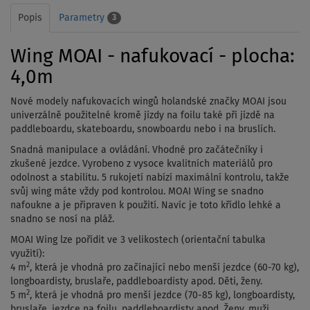
Popis
Parametry
3
Wing MOAI - nafukovací - plocha:
4,0m
Nové modely nafukovacích wingů holandské značky MOAI jsou
univerzálně použitelné kromě jízdy na foilu také při jízdě na
paddleboardu, skateboardu, snowboardu nebo i na bruslích.
Snadná manipulace a ovládání. Vhodné pro začátečníky i
zkušené jezdce. Vyrobeno z vysoce kvalitních materiálů pro
odolnost a stabilitu. 5 rukojetí nabízí maximální kontrolu, takže
svůj wing máte vždy pod kontrolou. MOAI Wing se snadno
nafoukne a je připraven k použití.
Navíc je toto křídlo lehké a
snadno se nosí na pláž.
MOAI Wing lze pořídit ve 3 velikostech (orientační tabulka
využití):
2
4 m
, která je vhodná pro začínající nebo menší jezdce (60-70 kg),
longboardisty, bruslaře, paddleboardisty apod. Děti, ženy.
2
5 m
, která je vhodná pro menší jezdce (70-85 kg), longboardisty,
bruslaře, jezdce na foilu, paddleboardisty apod. Ženy, muži.