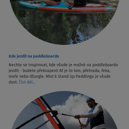
Kde jezdit na paddleboardu
Nechte se inspirovat, kde všude je možné na paddleboardu
jezdit - budete překvapeni! Ať je to lom, přehrada, řeka,
moře nebo džungle. Míst k Stand Up Paddlingu je všude
dost.
Číst dál...