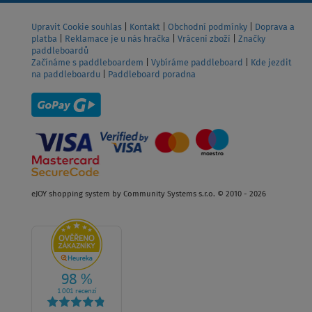
Upravit Cookie souhlas
|
Kontakt
|
Obchodní podmínky
|
Doprava a
platba
|
Reklamace je u nás hračka
|
Vrácení zboží
|
Značky
paddleboardů
Začínáme s paddleboardem
|
Vybíráme paddleboard
|
Kde jezdit
na paddleboardu
|
Paddleboard poradna
eJOY shopping system by Community Systems s.r.o. © 2010 - 2026