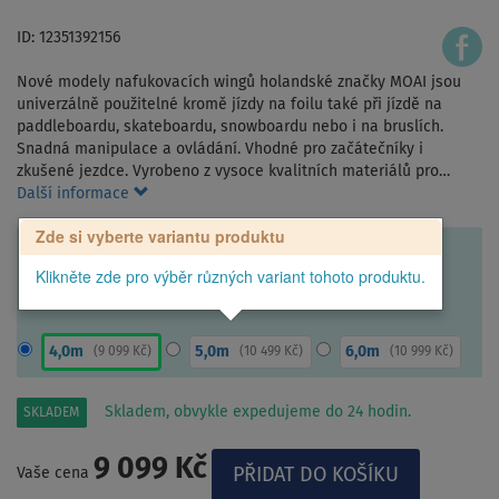
ID: 12351392156
Nové modely nafukovacích wingů holandské značky MOAI jsou
univerzálně použitelné kromě jízdy na foilu také při jízdě na
paddleboardu, skateboardu, snowboardu nebo i na bruslích.
Snadná manipulace a ovládání. Vhodné pro začátečníky i
zkušené jezdce. Vyrobeno z vysoce kvalitních materiálů pro…
Další informace
Zde si vyberte variantu produktu
Klikněte zde pro výběr různých variant tohoto produktu.
4,0m
5,0m
6,0m
(
9 099 Kč
)
(
10 499 Kč
)
(
10 999 Kč
)
Skladem, obvykle expedujeme do 24 hodin.
SKLADEM
9 099 Kč
Vaše cena