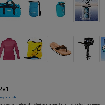
2v1
najdete zde
výlety na paddleboardu. Integrovaná opěrka zad pro pohodlné sezení.