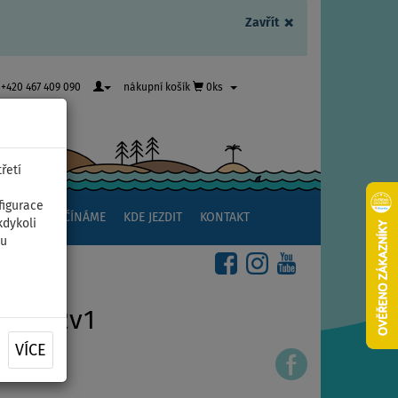
×
Zavřít
+420 467 409 090
nákupní košík
0ks
řetí
figurace
NSTVÍ
ZAČÍNÁME
KDE JEZDIT
KONTAKT
kdykoli
ou
RINA 2v1
VÍCE