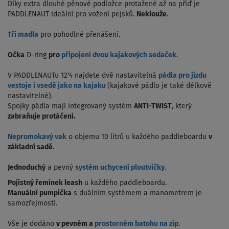
Díky extra dlouhé pěnové podložce protažené až na příď je
PADDLENAUT ideální pro vožení pejsků.
Neklouže
.
Tři madla
pro pohodlné přenášení.
Očka
D-ring
pro
připojení dvou kajakových sedaček
.
V PADDLENAUTu 12'4 najdete dvě nastavitelná
pádla pro jízdu
vestoje i vsedě jako na kajaku
(kajakové pádlo je také délkově
nastavitelné).
Spojky pádla mají integrovaný systém
ANTI-TWIST
, který
zabraňuje protáčení.
Nepromokavý vak
o objemu 10 litrů u každého paddleboardu
v
základní sadě
.
Jednoduchý
a pevný
systém uchycení ploutvičky
.
Pojistný řemínek leash
u každého paddleboardu.
Manuální pumpička
s duálním systémem a manometrem je
samozřejmostí.
Vše je dodáno
v pevném a
prostorném batohu na zip
.