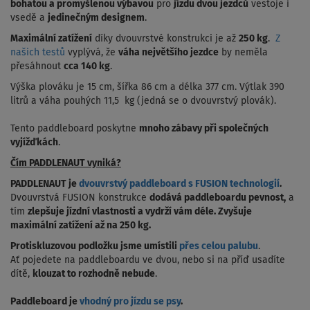
bohatou a promyšlenou výbavou
pro
jízdu dvou jezdců
vestoje i
vsedě a
jedinečným designem
.
Maximální zatížení
díky dvouvrstvé konstrukci je až
250 kg
.
Z
našich testů
vyplývá, že
váha největšího jezdce
by neměla
přesáhnout
cca 140 kg
.
Výška plováku je 15 cm, šířka 86 cm a délka 377 cm. Výtlak 390
litrů a váha pouhých 11,5 kg (jedná se o dvouvrstvý plovák).
Tento paddleboard poskytne
mnoho zábavy při společných
vyjížďkách
.
Čím PADDLENAUT vyniká?
PADDLENAUT je
dvouvrstvý paddleboard s FUSION technologií
.
Dvouvrstvá FUSION konstrukce
dodává paddleboardu pevnost,
a
tím
zlepšuje jízdní vlastnosti a
vydrží vám déle
. Zvyšuje
maximální zatížení až na 250 kg.
Protiskluzovou podložku jsme umístili
přes celou palubu
.
Ať pojedete na paddleboardu ve dvou, nebo si na příď usadíte
dítě,
klouzat to rozhodně nebude
.
Paddleboard je
vhodný pro jízdu se psy
.