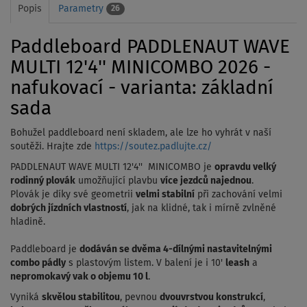
Popis
Parametry
26
Paddleboard PADDLENAUT WAVE
MULTI 12'4'' MINICOMBO 2026 -
nafukovací - varianta: základní
sada
Bohužel paddleboard není skladem, ale lze ho vyhrát v naší
soutěži. Hrajte zde
https://soutez.padlujte.cz/
PADDLENAUT WAVE MULTI 12'4'' MINICOMBO je
opravdu velký
rodinný plovák
umožňující plavbu
více jezdců najednou
.
Plovák je díky své geometrii
velmi stabilní
při zachování velmi
dobrých jízdních vlastností
, jak na klidné, tak i mírně zvlněné
hladině.
Paddleboard je
dodáván se dvěma 4-dílnými nastavitelnými
combo pádly
s plastovým listem. V balení je i 10'
leash
a
nepromokavý vak o objemu 10
l
.
Vyniká
skvělou stabilitou
, pevnou
dvouvrstvou konstrukcí
,