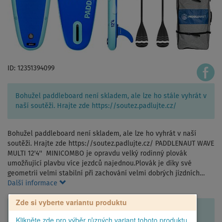
ID: 12351394099
Bohužel paddleboard není skladem, ale lze ho stále vyhrát v
naší soutěži. Hrajte zde https://soutez.padlujte.cz/
Bohužel paddleboard není skladem, ale lze ho vyhrát v naší
soutěži. Hrajte zde https://soutez.padlujte.cz/ PADDLENAUT WAVE
MULTI 12'4'' MINICOMBO je opravdu velký rodinný plovák
umožňující plavbu více jezdců najednou.Plovák je díky své
geometrii velmi stabilní při zachování velmi dobrých jízdních…
Další informace
Zde si vyberte variantu produktu
Klikněte zde pro výběr různých variant tohoto produktu.