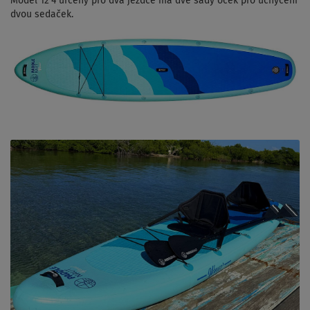
Model 12'4 určený pro dva jezdce má dvě sady oček pro uchycení
dvou sedaček.