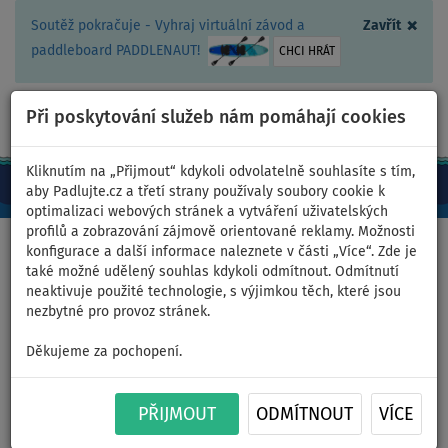
×
Soutěž pokračuje - Vyhraj virtuální závod a
Zavřít
paddleboard PADDLENAUT!
CHCI HRÁT
Při poskytování služeb nám pomáhají cookies
+420 467 409 090
0ks
CZ/Kč
Kliknutím na „Přijmout“ kdykoli odvolatelně souhlasíte s tím,
aby Padlujte.cz a třetí strany používaly soubory cookie k
optimalizaci webových stránek a vytváření uživatelských
profilů a zobrazování zájmově orientované reklamy. Možnosti
Domů
>
Nafukovací paddleboardy
>
Velké rodinné
konfigurace a další informace naleznete v části „Více“. Zde je
také možné udělený souhlas kdykoli odmítnout. Odmítnutí
neaktivuje použité technologie, s výjimkou těch, které jsou
nezbytné pro provoz stránek.
Paddleboard PADDLENAUT
Děkujeme za pochopení.
WAVE MULTI 12'4'' MINICOMBO
PŘIJMOUT
ODMÍTNOUT
VÍCE
2026 - nafukovací - varianta: