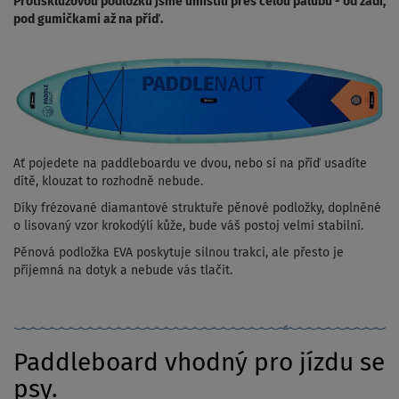
Protiskluzovou podložku jsme umístili přes celou palubu - od zádi,
pod gumičkami až na příď.
Ať pojedete na paddleboardu ve dvou, nebo si na příď usadíte
dítě, klouzat to rozhodně nebude.
Díky frézované diamantové struktuře pěnové podložky, doplněné
o lisovaný vzor krokodýlí kůže, bude váš postoj velmi stabilní.
Pěnová podložka EVA poskytuje silnou trakci, ale přesto je
příjemná na dotyk a nebude vás tlačit.
Paddleboard vhodný pro jízdu se
psy.