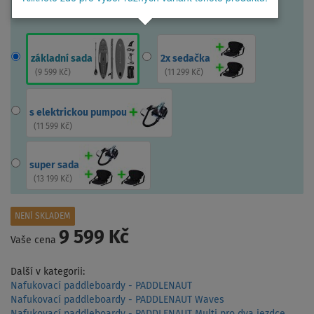
základní sada
2x sedačka
(
9 599 Kč
)
(
11 299 Kč
)
s elektrickou pumpou
(
11 599 Kč
)
super sada
(
13 199 Kč
)
NENÍ SKLADEM
9 599 Kč
Vaše cena
Další v kategorii:
Nafukovací paddleboardy - PADDLENAUT
Nafukovací paddleboardy - PADDLENAUT Waves
Nafukovací paddleboardy - PADDLENAUT Multi pro dva jezdce