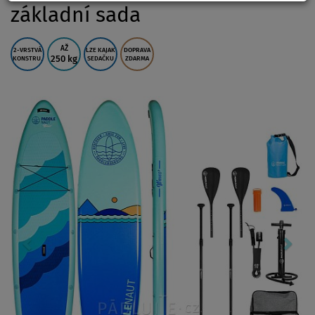
základní sada
AŽ
2-VRSTVÁ
LZE KAJAK
DOPRAVA
250 kg
KONSTRU.
SEDAČKU
ZDARMA
Previous
Nex