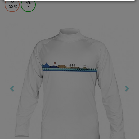
AŽ
NÁŠ
-32
%
TIP
Previous
Nex