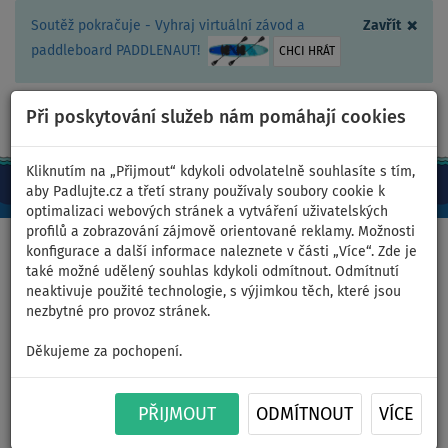
×
Soutěž pokračuje - Vyhraj virtuální závod a
Zavřít
paddleboard PADDLENAUT!
CHCI HRÁT
Při poskytování služeb nám pomáhají cookies
+420 467 409 090
0ks
CZ/Kč
Kliknutím na „Přijmout“ kdykoli odvolatelně souhlasíte s tím,
aby Padlujte.cz a třetí strany používaly soubory cookie k
optimalizaci webových stránek a vytváření uživatelských
profilů a zobrazování zájmově orientované reklamy. Možnosti
Domů
>
Oblečení
>
Trička
>
LYCRA
>
Pánská
konfigurace a další informace naleznete v části „Více“. Zde je
také možné udělený souhlas kdykoli odmítnout. Odmítnutí
neaktivuje použité technologie, s výjimkou těch, které jsou
nezbytné pro provoz stránek.
Tričko pánské
Děkujeme za pochopení.
PADDLEBOARDING WHITE lycra
dlouhý rukáv - velikost: XS
PŘIJMOUT
ODMÍTNOUT
VÍCE