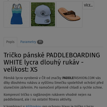
VÍCE...
Popis
Parametry
11
Tričko pánské PADDLEBOARDING
WHITE lycra dlouhý rukáv -
velikost: XS
Pánská lycra vyrobená v ČR od značky
PADDLE
FASHION.COM vás
díky dlouhému rukávu a vyššímu límečku spolehlivě ochrání před
slunečním zářením. Po namočení příjemně chladí a rychle schne.
Kompresní tričko s raglánovým rukávem vhodné nejen na
paddleboard, ale i na ostatní fitness aktivity.
V kombinaci s
kšiltovkou
pro ochranu hlavy je tričko z lycry