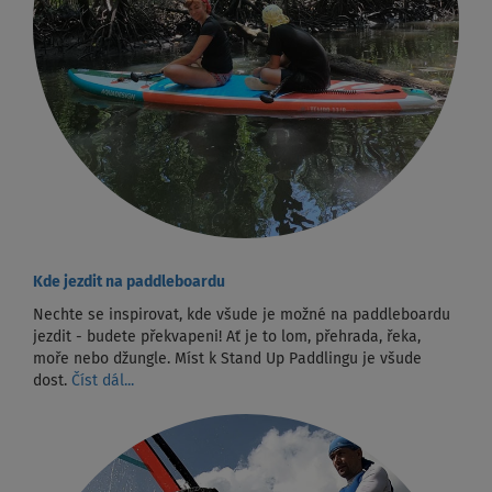
Kde jezdit na paddleboardu
Nechte se inspirovat, kde všude je možné na paddleboardu
jezdit - budete překvapeni! Ať je to lom, přehrada, řeka,
moře nebo džungle. Míst k Stand Up Paddlingu je všude
dost.
Číst dál...