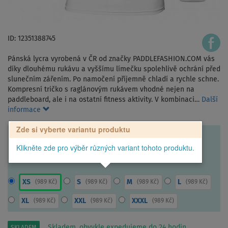
ID: 12351388745
Pánská lycra vyrobená v ČR od značky PADDLEFASHION.COM vás
díky dlouhému rukávu a vyššímu límečku spolehlivě ochrání před
slunečním zářením. Po namočení příjemně chladí a rychle schne.
Kompresní tričko s raglánovým rukávem vhodné nejen na
paddleboard, ale i na ostatní fitness aktivity. V kombinaci…
Další
informace
Zde si vyberte variantu produktu
Klikněte zde pro výběr různých variant tohoto produktu.
XS
S
M
L
(
989 Kč
)
(
989 Kč
)
(
989 Kč
)
(
989 Kč
)
XL
XXL
XXXL
(
989 Kč
)
(
989 Kč
)
(
989 Kč
)
Skladem, obvykle expedujeme do 24 hodin.
SKLADEM