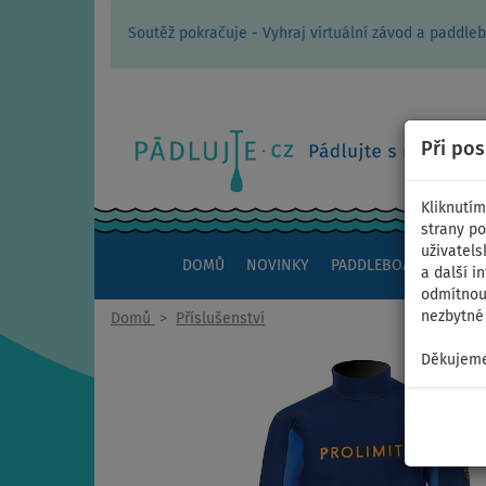
Soutěž pokračuje - Vyhraj virtuální závod a padd
Při po
Kliknutím
strany po
uživatels
DOMŮ
NOVINKY
PADDLEBOARDY
KAJ
a další i
odmítnout
nezbytné 
Domů
>
Příslušenství
Děkujeme