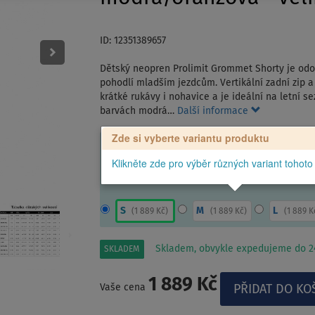
ID: 12351389657
Dětský neopren Prolimit Grommet Shorty je odol
pohodlí mladším jezdcům. Vertikální zadní zip 
krátké rukávy i nohavice a je ideální na letní 
barvách modrá…
Další informace
Zde si vyberte variantu produktu
Klikněte zde pro výběr různých variant tohoto
S
M
L
(
1 889 Kč
)
(
1 889 Kč
)
(
1 889 K
Skladem, obvykle expedujeme do 24
SKLADEM
1 889 Kč
Vaše cena