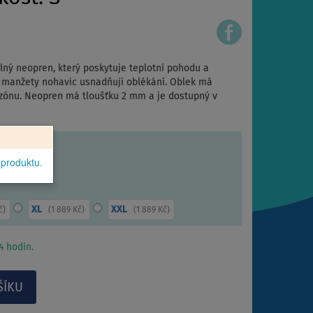
ný neopren, který poskytuje teplotní pohodu a
a manžety nohavic usnadňují oblékání. Oblek má
sezónu. Neopren má tloušťku 2 mm a je dostupný v
 produktu.
XL
XXL
č
)
(
1 889 Kč
)
(
1 889 Kč
)
 hodin.