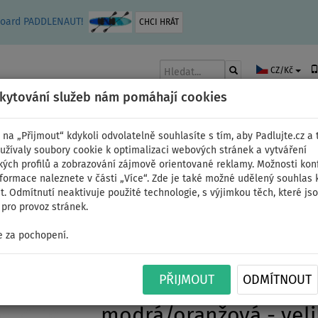
leboard PADDLENAUT!
CHCI HRÁT
CZ/Kč
skytování služeb nám pomáhají cookies
 na „Přijmout“ kdykoli odvolatelně souhlasíte s tím, aby Padlujte.cz a t
užívaly soubory cookie k optimalizaci webových stránek a vytváření
kých profilů a zobrazování zájmově orientované reklamy. Možnosti kon
AKY
ČLUNY A MOTORY
PÁDLA
PLACHTY
OBLEČENÍ
PŘÍSLUŠE
nformace naleznete v části „Více“. Zde je také možné udělený souhlas 
. Odmítnutí neaktivuje použité technologie, s výjimkou těch, které js
pro provoz stránek.
 za pochopení.
Neopren dětský Proli
PŘIJMOUT
ODMÍTNOUT
krátkými rukávy a noh
modrá/oranžová - veli