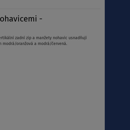
nohavicemi -
rtikální zadní zip a manžety nohavic usnadňují
ch modrá/oranžová a modrá/červená.