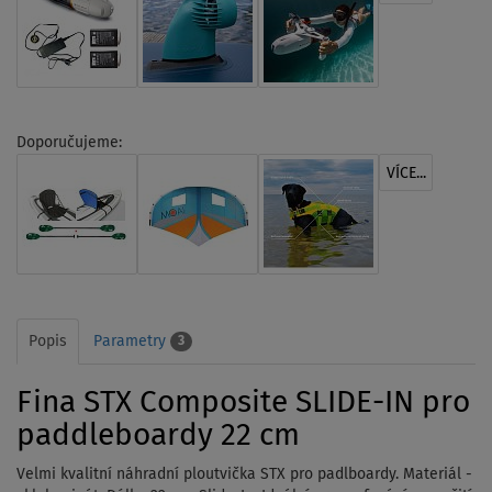
Doporučujeme:
VÍCE...
Popis
Parametry
3
Fina STX Composite SLIDE-IN pro
paddleboardy 22 cm
Velmi kvalitní náhradní ploutvička STX pro padlboardy. Materiál -