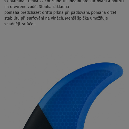
sklolaminát. Délka 22 cm. Slide-In. Ideální pro surfování a použití
na otevřené vodě. Dlouhá základna
pomáhá předcházet driftu prkna při pádlování, pomáhá držet
stabilitu při surfování na vlnách. Menší špička umožňuje
snadněji zatáčet.