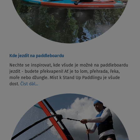
Kde jezdit na paddleboardu
Nechte se inspirovat, kde všude je možné na paddleboardu
jezdit - budete překvapeni! Ať je to lom, přehrada, řeka,
moře nebo džungle. Míst k Stand Up Paddlingu je všude
dost.
Číst dál...