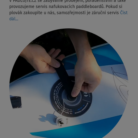
V PÁDLUJTE.CZ se zabýváme prodejem, poradenstvím a také
provozujeme servis nafukovacích paddleboardů. Pokud si
plovák zakoupíte u nás, samozřejmostí je záruční servis
Číst
dál...