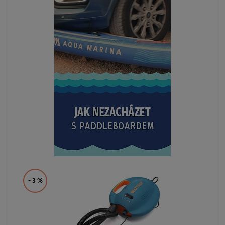
- 3
%