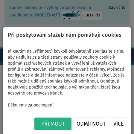
×
Soutěž pokračuje - Vyhraj virtuální závod a
Zavřít
paddleboard PADDLENAUT!
CHCI HRÁT
Při poskytování služeb nám pomáhají cookies
+420 467 409 090
0ks
CZ/Kč
Kliknutím na „Přijmout“ kdykoli odvolatelně souhlasíte s tím,
aby Padlujte.cz a třetí strany používaly soubory cookie k
optimalizaci webových stránek a vytváření uživatelských
profilů a zobrazování zájmově orientované reklamy. Možnosti
Domů
>
Příslušenství
>
Ploutvičky
>
SLIDE-IN Ploutvičky
konfigurace a další informace naleznete v části „Více“. Zde je
také možné udělený souhlas kdykoli odmítnout. Odmítnutí
neaktivuje použité technologie, s výjimkou těch, které jsou
nezbytné pro provoz stránek.
Fina STX Composite SLIDE-IN
Děkujeme za pochopení.
pro paddleboardy 22 cm
PŘIJMOUT
ODMÍTNOUT
VÍCE