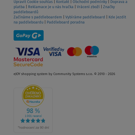
Upravit Cookie souhlas
|
Kontakt
|
Obchodní podmínky
|
Doprava a
platba
|
Reklamace je u nás hračka
|
Vrácení zboží
|
Značky
paddleboardů
Začínáme s paddleboardem
|
Vybíráme paddleboard
|
Kde jezdit
na paddleboardu
|
Paddleboard poradna
eJOY shopping system by Community Systems s.r.o. © 2010 - 2026