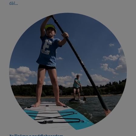
dál...