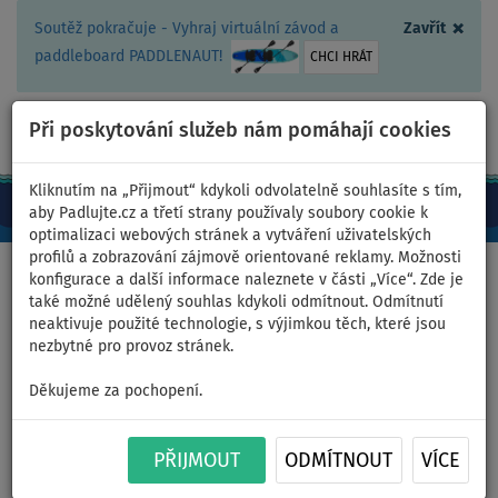
×
Soutěž pokračuje - Vyhraj virtuální závod a
Zavřít
paddleboard PADDLENAUT!
CHCI HRÁT
Při poskytování služeb nám pomáhají cookies
+420 467 409 090
0ks
CZ/Kč
Kliknutím na „Přijmout“ kdykoli odvolatelně souhlasíte s tím,
aby Padlujte.cz a třetí strany používaly soubory cookie k
optimalizaci webových stránek a vytváření uživatelských
profilů a zobrazování zájmově orientované reklamy. Možnosti
Domů
>
Příslušenství
>
Motory k paddleboardu, kajaku
konfigurace a další informace naleznete v části „Více“. Zde je
také možné udělený souhlas kdykoli odmítnout. Odmítnutí
neaktivuje použité technologie, s výjimkou těch, které jsou
nezbytné pro provoz stránek.
Nabíječka LEFEET USB C
Děkujeme za pochopení.
Charger 100W P1 / P1 XR / P1
PŘIJMOUT
ODMÍTNOUT
VÍCE
Lite 100W USB