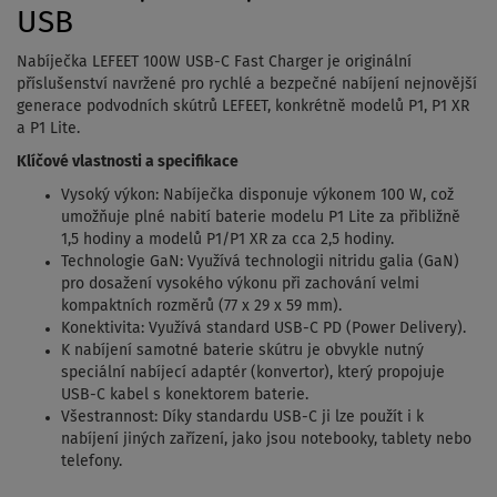
USB
Nabíječka LEFEET 100W USB-C Fast Charger je originální
příslušenství navržené pro rychlé a bezpečné nabíjení nejnovější
generace podvodních skútrů LEFEET, konkrétně modelů P1, P1 XR
a P1 Lite.
Klíčové vlastnosti a specifikace
Vysoký výkon: Nabíječka disponuje výkonem 100 W, což
umožňuje plné nabití baterie modelu P1 Lite za přibližně
1,5 hodiny a modelů P1/P1 XR za cca 2,5 hodiny.
Technologie GaN: Využívá technologii nitridu galia (GaN)
pro dosažení vysokého výkonu při zachování velmi
kompaktních rozměrů (77 x 29 x 59 mm).
Konektivita: Využívá standard USB-C PD (Power Delivery).
K nabíjení samotné baterie skútru je obvykle nutný
speciální nabíjecí adaptér (konvertor), který propojuje
USB-C kabel s konektorem baterie.
Všestrannost: Díky standardu USB-C ji lze použít i k
nabíjení jiných zařízení, jako jsou notebooky, tablety nebo
telefony.