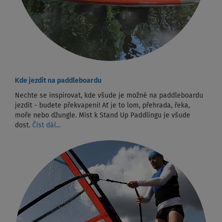
Kde jezdit na paddleboardu
Nechte se inspirovat, kde všude je možné na paddleboardu
jezdit - budete překvapeni! Ať je to lom, přehrada, řeka,
moře nebo džungle. Míst k Stand Up Paddlingu je všude
dost.
Číst dál...