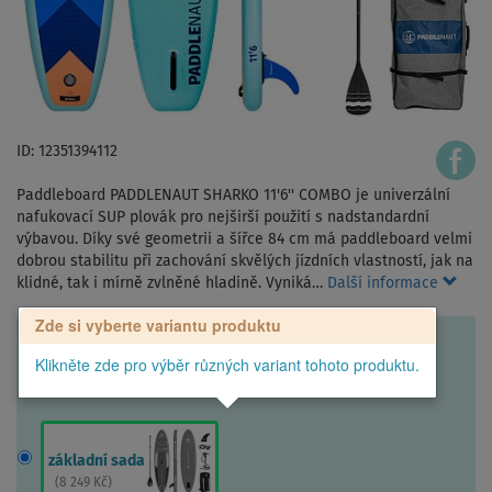
ID: 12351394112
Paddleboard PADDLENAUT SHARKO 11'6'' COMBO je univerzální
nafukovací SUP plovák pro nejširší použití s nadstandardní
výbavou. Díky své geometrii a šířce 84 cm má paddleboard velmi
dobrou stabilitu při zachování skvělých jízdních vlastností, jak na
klidné, tak i mírně zvlněné hladině. Vyniká…
Další informace
Zde si vyberte variantu produktu
Klikněte zde pro výběr různých variant tohoto produktu.
základní sada
(
8 249 Kč
)