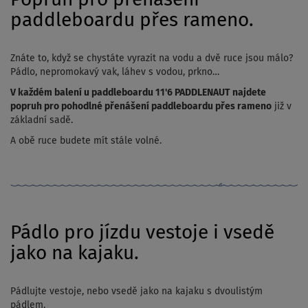
paddleboardu přes rameno.
Znáte to, když se chystáte vyrazit na vodu a dvě ruce jsou málo?
Pádlo, nepromokavý vak, láhev s vodou, prkno…
V každém balení u paddleboardu 11'6 PADDLENAUT najdete
popruh pro pohodlné přenášení paddleboardu přes rameno
již v
základní sadě.
A obě ruce budete mít stále volné.
Pádlo pro jízdu vestoje i vsedě
jako na kajaku.
Pádlujte vestoje, nebo vsedě jako na kajaku s dvoulistým
pádlem.