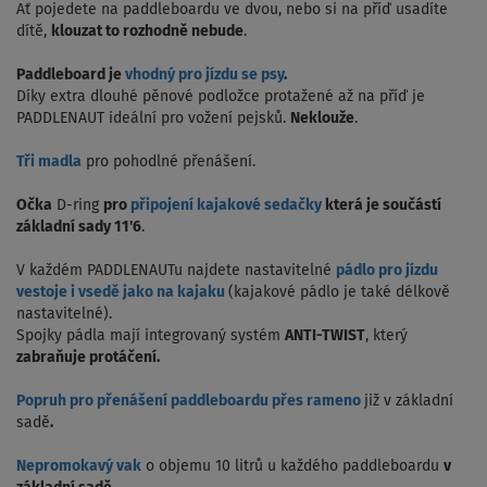
Ať pojedete na paddleboardu ve dvou, nebo si na příď usadíte
dítě,
klouzat to rozhodně nebude
.
Paddleboard je
vhodný pro jízdu se psy
.
Díky extra dlouhé pěnové podložce protažené až na příď je
PADDLENAUT ideální pro vožení pejsků.
Neklouže
.
Tři madla
pro pohodlné přenášení.
Očka
D-ring
pro
připojení kajakové sedačky
která je součástí
základní sady 11'6
.
V každém PADDLENAUTu najdete nastavitelné
pádlo pro jízdu
vestoje i vsedě jako na kajaku
(kajakové pádlo je také délkově
nastavitelné).
Spojky pádla mají integrovaný systém
ANTI-TWIST
, který
zabraňuje protáčení.
Popruh pro přenášení paddleboardu přes rameno
již v základní
sadě
.
Nepromokavý vak
o objemu 10 litrů u každého paddleboardu
v