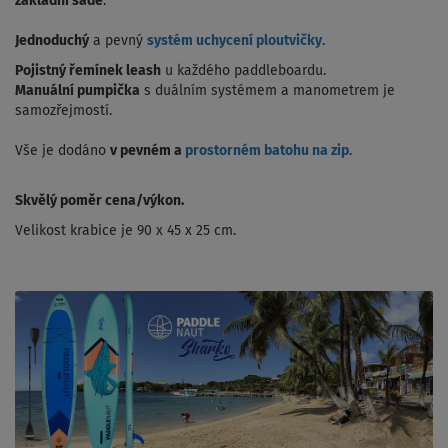
základní sadě
.
Jednoduchý
a pevný
systém uchycení ploutvičky
.
Pojistný řemínek leash
u každého paddleboardu.
Manuální pumpička
s duálním systémem a manometrem je
samozřejmostí.
Vše je dodáno
v pevném a
prostorném batohu na zip
.
Skvělý poměr cena/výkon.
Velikost krabice je 90 x 45 x 25 cm.