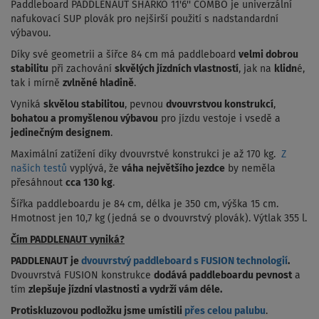
Paddleboard PADDLENAUT SHARKO 11'6'' COMBO je univerzální
nafukovací SUP plovák pro nejširší použití s nadstandardní
výbavou.
Díky své geometrii a šířce 84 cm má paddleboard
velmi dobrou
stabilitu
při zachování
skvělých jízdních vlastností
, jak na
klidn
é,
tak i mírně
zvlněné hladině
.
Vyniká
skvělou stabilitou
, pevnou
dvouvrstvou konstrukcí
,
bohatou a promyšlenou výbavou
pro jízdu vestoje i vsedě a
jedinečným designem
.
Maximální zatížení díky dvouvrstvé konstrukci je až 170 kg.
Z
našich testů
vyplývá, že
váha největšího jezdce
by neměla
přesáhnout
cca 130 kg
.
Šířka paddleboardu je 84 cm, délka je 350 cm, výška 15 cm.
Hmotnost jen 10,7 kg (jedná se o dvouvrstvý plovák). Výtlak 355 l.
Čím PADDLENAUT vyniká?
PADDLENAUT je
dvouvrstvý paddleboard s FUSION technologií
.
Dvouvrstvá FUSION konstrukce
dodává paddleboardu pevnost
a
tím
zlepšuje jízdní vlastnosti a
vydrží vám déle
.
Protiskluzovou podložku jsme umístili
přes celou palubu
.