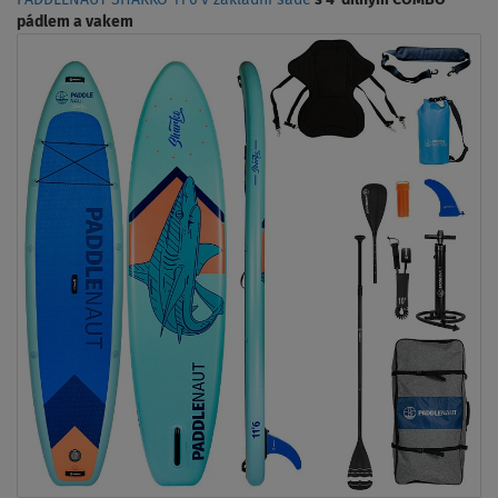
PADDLENAUT SHARKO 11'6 v základní sadě
s 4-dílným COMBO
pádlem a vakem