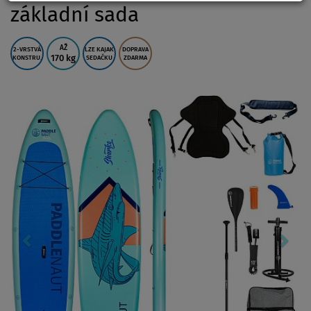
základní sada
AŽ
2-VRSTVÁ
LZE KAJAK
DOPRAVA
170 kg
KONSTRU.
SEDAČKU
ZDARMA
Previous
Nex