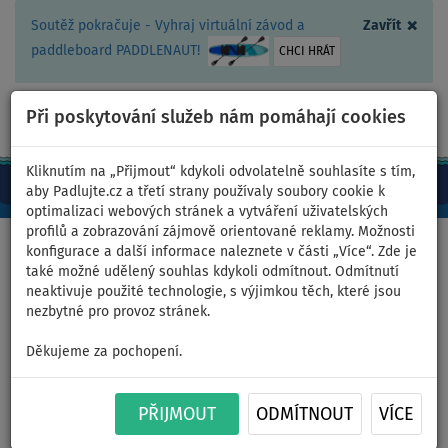
×
Soutěž pokračuje - Vyhraj virtuální závod a
Zavřít
paddleboard PADDLENAUT!
CHCI HRÁT
Při poskytování služeb nám pomáhají cookies
+420 467 409 090
0ks
CZ/Kč
Kliknutím na „Přijmout“ kdykoli odvolatelně souhlasíte s tím,
aby Padlujte.cz a třetí strany používaly soubory cookie k
optimalizaci webových stránek a vytváření uživatelských
profilů a zobrazování zájmově orientované reklamy. Možnosti
Domů
>
Nafukovací paddleboardy
>
Střední univerzální
konfigurace a další informace naleznete v části „Více“. Zde je
také možné udělený souhlas kdykoli odmítnout. Odmítnutí
neaktivuje použité technologie, s výjimkou těch, které jsou
nezbytné pro provoz stránek.
Paddleboard PADDLENAUT
Děkujeme za pochopení.
SHARKO 11'6'' COMBO 2026 -
PŘIJMOUT
ODMÍTNOUT
VÍCE
nafukovací - varianta: