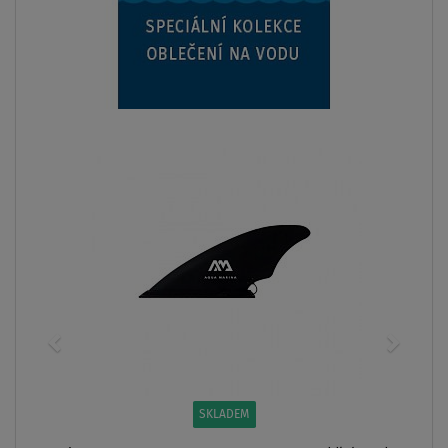
Originální náhradní kazety Restube CO2 16g 
299 Kč
ZOBRAZIT