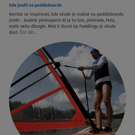
Kde jezdit na paddleboardu
Nechte se inspirovat, kde všude je možné na paddleboardu
jezdit - budete překvapeni! Ať je to lom, přehrada, řeka,
moře nebo džungle. Míst k Stand Up Paddlingu je všude
dost.
Číst dál...