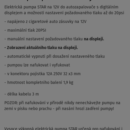
Elektrická pumpa STAR na 12V do autozapalovače s digitálním
displejem a možností nastavení požadovaného tlaku až do 20psi
- napájeno z cigaretové auto zásuvky na 12V
- maximální tlak 20PSI
- manuální nastavení požadovaného tlaku
na displeji.
- Zobrazení aktuálního tlaku na displeji.
- automatické vypnutí při dosažení nastaveného tlaku
- pumpou lze nafukovat i vyfukovat
- v konektoru pojistka 12A 250V 32 x3 mm
- hmotnost kompletního balení 1,9 kg
- délka kabelu 3 m
POZOR: při nafukování v přírodě nikdy nenechávejte pumpu na
zemi v písku nebo prachu - při nasání hrozí zadření pumpy!
Vysoce výkonná elektrická pumpa STAR určená pro nafukování i