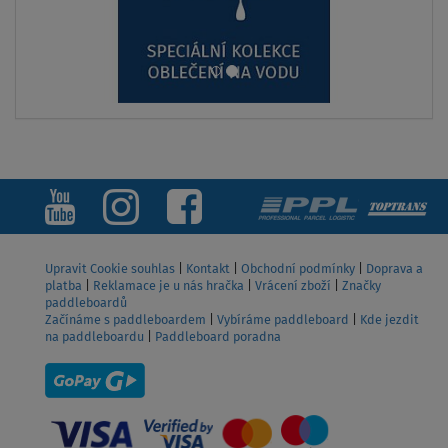
Fina AQUA MARINA CLICK-IN Swift Attach Racing
pro paddleboardy 25 cm
649 Kč
ZOBRAZIT
Upravit Cookie souhlas
|
Kontakt
|
Obchodní podmínky
|
Doprava a
platba
|
Reklamace je u nás hračka
|
Vrácení zboží
|
Značky
paddleboardů
Začínáme s paddleboardem
|
Vybíráme paddleboard
|
Kde jezdit
na paddleboardu
|
Paddleboard poradna