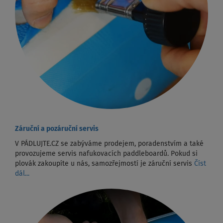
Záruční a pozáruční servis
V PÁDLUJTE.CZ se zabýváme prodejem, poradenstvím a také
provozujeme servis nafukovacích paddleboardů. Pokud si
plovák zakoupíte u nás, samozřejmostí je záruční servis
Číst
dál...