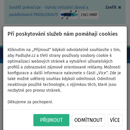
×
Soutěž pokračuje - Vyhraj virtuální závod a
Zavřít
paddleboard PADDLENAUT!
CHCI HRÁT
Při poskytování služeb nám pomáhají cookies
+420 467 409 090
0ks
CZ/Kč
Kliknutím na „Přijmout“ kdykoli odvolatelně souhlasíte s tím,
aby Padlujte.cz a třetí strany používaly soubory cookie k
optimalizaci webových stránek a vytváření uživatelských
profilů a zobrazování zájmově orientované reklamy. Možnosti
Domů
>
Příslušenství
>
Pumpy
>
Elektrické
konfigurace a další informace naleznete v části „Více“. Zde je
také možné udělený souhlas kdykoli odmítnout. Odmítnutí
neaktivuje použité technologie, s výjimkou těch, které jsou
nezbytné pro provoz stránek.
Elektrická pumpa STAR 8 12V
Děkujeme za pochopení.
do 20PSI pro paddleboardy
PŘIJMOUT
ODMÍTNOUT
VÍCE
AŽ
NÁŠ
-3
%
TIP