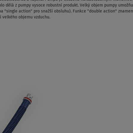
áhlo dělá z pumpy vysoce robustní produkt. Velký objem pumpy umožňuj
a "single action" pro snažší obsluhu). Funkce "double action" znamen
tí velkého objemu vzduchu.