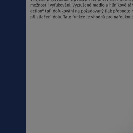
možnost i vyfukování. Vyztužené madlo a hliníkové t
action" (při dofukování na požadovaný tlak přepnete n
při stlačení dolu. Tato funkce je vhodná pro nafouknu