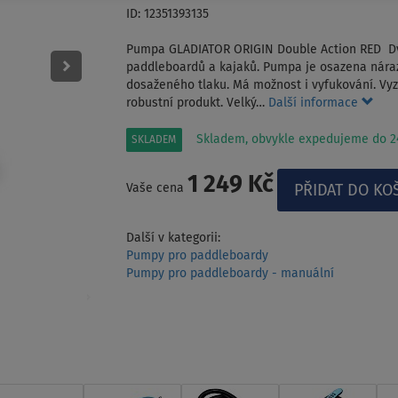
ID: 12351393135
Pumpa GLADIATOR ORIGIN Double Action RED Dv
paddleboardů a kajaků. Pumpa je osazena nár
dosaženého tlaku. Má možnost i vyfukování. Vy
robustní produkt. Velký…
Další informace
Skladem, obvykle expedujeme do 24
SKLADEM
1 249 Kč
Vaše cena
Další v kategorii:
Pumpy pro paddleboardy
Pumpy pro paddleboardy - manuální