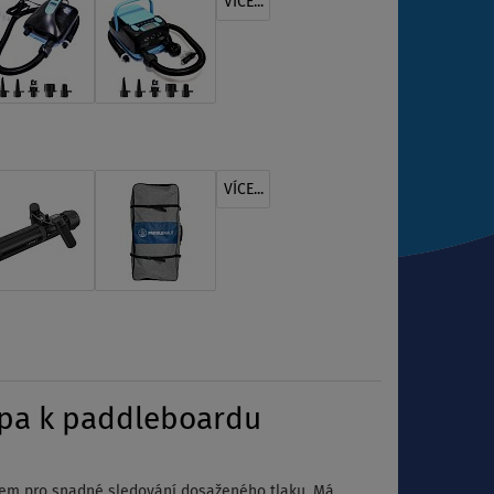
VÍCE...
VÍCE...
mpa k paddleboardu
em pro snadné sledování dosaženého tlaku. Má