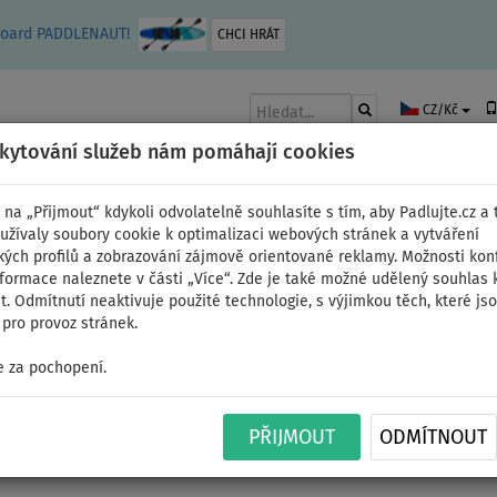
leboard PADDLENAUT!
CHCI HRÁT
CZ/Kč
skytování služeb nám pomáhají cookies
 na „Přijmout“ kdykoli odvolatelně souhlasíte s tím, aby Padlujte.cz a t
užívaly soubory cookie k optimalizaci webových stránek a vytváření
kých profilů a zobrazování zájmově orientované reklamy. Možnosti kon
AKY
ČLUNY A MOTORY
PÁDLA
PLACHTY
OBLEČENÍ
PŘÍSLUŠE
nformace naleznete v části „Více“. Zde je také možné udělený souhlas 
. Odmítnutí neaktivuje použité technologie, s výjimkou těch, které js
pro provoz stránek.
 za pochopení.
Pumpa GLADIATOR ORIG
PŘIJMOUT
ODMÍTNOUT
univerzální pumpa k 