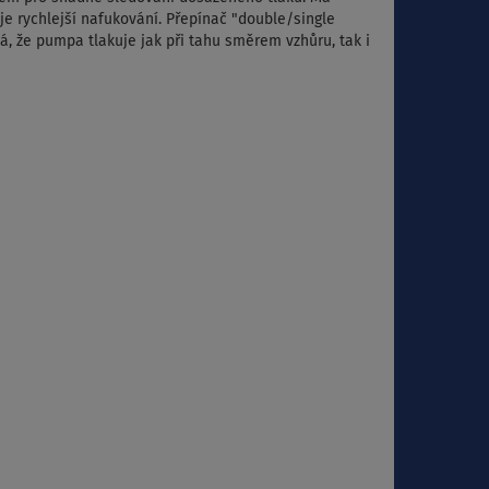
e rychlejší nafukování.
P
řepínač "double/single
á, že pumpa tlakuje jak při tahu směrem vzhůru, tak i