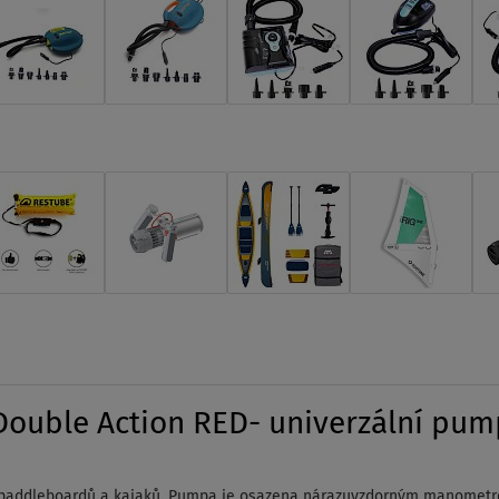
ouble Action RED- univerzální pu
 paddleboardů a kajaků. Pumpa je osazena nárazuvzdorným manometr