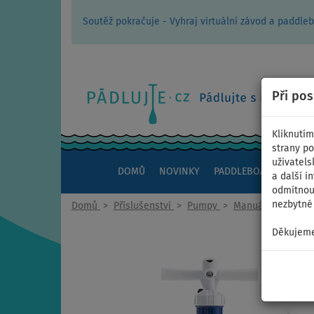
Soutěž pokračuje - Vyhraj virtuální závod a padd
Při po
Kliknutím
strany po
uživatels
DOMŮ
NOVINKY
PADDLEBOARDY
KAJ
a další i
odmítnout
nezbytné 
Domů
>
Příslušenství
>
Pumpy
>
Manuální
Děkujeme