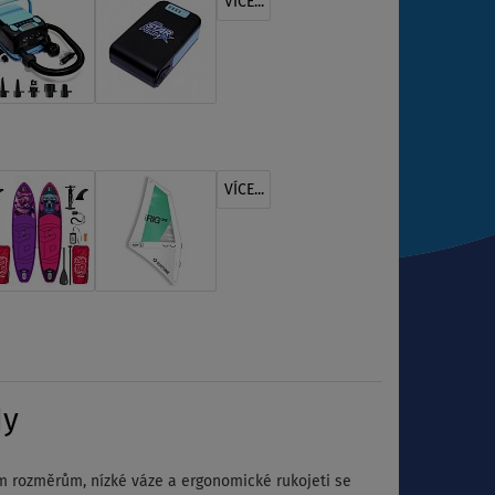
VÍCE...
VÍCE...
dy
ím rozměrům, nízké váze a ergonomické rukojeti se