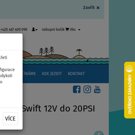
×
Zavřít
+420 467 409 090
nákupní košík
0ks
řetí
figurace
NSTVÍ
ZAČÍNÁME
KDE JEZDIT
KONTAKT
kdykoli
ou
SUP Swift 12V do 20PSI
VÍCE