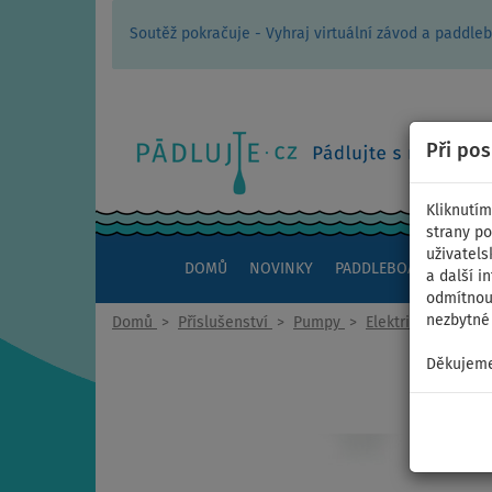
Soutěž pokračuje - Vyhraj virtuální závod a padd
Při po
Kliknutím
strany po
uživatels
DOMŮ
NOVINKY
PADDLEBOARDY
KAJ
a další i
odmítnout
nezbytné 
Domů
>
Příslušenství
>
Pumpy
>
Elektrické
Děkujeme