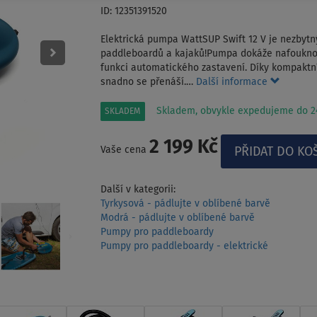
ID: 12351391520
Elektrická pumpa WattSUP Swift 12 V je nezbyt
paddleboardů a kajaků!Pumpa dokáže nafouknout 
funkci automatického zastavení. Díky kompaktn
snadno se přenáší.…
Další informace
Skladem, obvykle expedujeme do 24
SKLADEM
2 199 Kč
Vaše cena
Další v kategorii:
Tyrkysová - pádlujte v oblíbené barvě
Modrá - pádlujte v oblíbené barvě
Pumpy pro paddleboardy
Pumpy pro paddleboardy - elektrické