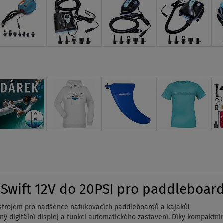
Swift 12V do 20PSI pro paddleboar
ástrojem pro nadšence nafukovacích paddleboardů a kajaků!
ý digitální displej a funkci automatického zastavení. Díky kompaktn