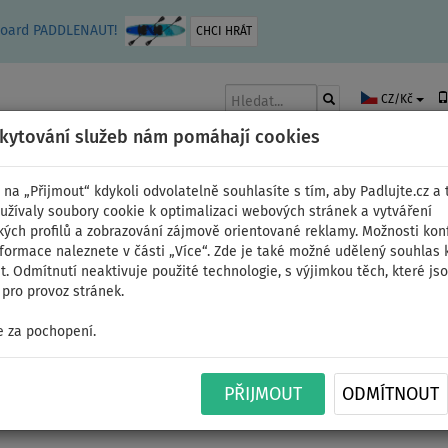
leboard PADDLENAUT!
CHCI HRÁT
CZ/Kč
skytování služeb nám pomáhají cookies
 na „Přijmout“ kdykoli odvolatelně souhlasíte s tím, aby Padlujte.cz a t
užívaly soubory cookie k optimalizaci webových stránek a vytváření
kých profilů a zobrazování zájmově orientované reklamy. Možnosti kon
AKY
ČLUNY A MOTORY
PÁDLA
PLACHTY
OBLEČENÍ
PŘÍSLUŠE
nformace naleznete v části „Více“. Zde je také možné udělený souhlas 
. Odmítnutí neaktivuje použité technologie, s výjimkou těch, které js
pro provoz stránek.
 za pochopení.
Elektrická pumpa WATT
PŘIJMOUT
ODMÍTNOUT
pro paddleboardy