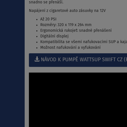
snadno se přenáší.
Napájení z cigaretové auto zásuvky na 12V
Až 20 PSI
Rozměry: 320 x 119 x 264 mm
Ergonomická rukojeť: snadné přenášení
Digitální displej
Kompatibilita se všemi nafukovacími SUP a kaj
Možnost nafukování a vyfukování
NÁVOD K PUMPĚ WATTSUP SWIFT CZ (