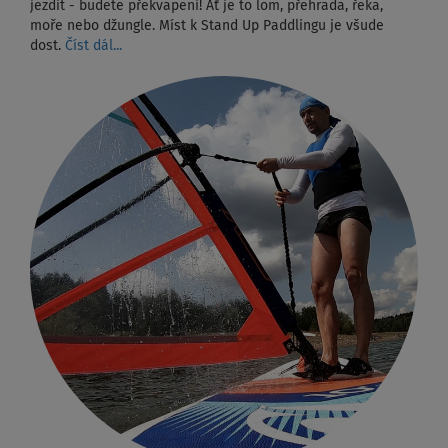
jezdit - budete překvapeni! Ať je to lom, přehrada, řeka,
moře nebo džungle. Míst k Stand Up Paddlingu je všude
dost.
Číst dál...