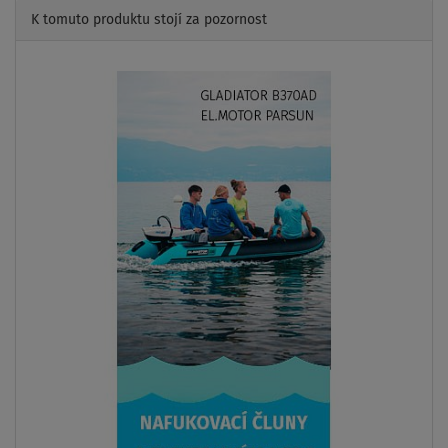
K tomuto produktu stojí za pozornost
Previous
Next
AŽ
- 29
%
SKLADEM
Člun GLADIATOR ACTIVE C420AL light dark grey -
nafukovací člun s hliníkovou podlahou