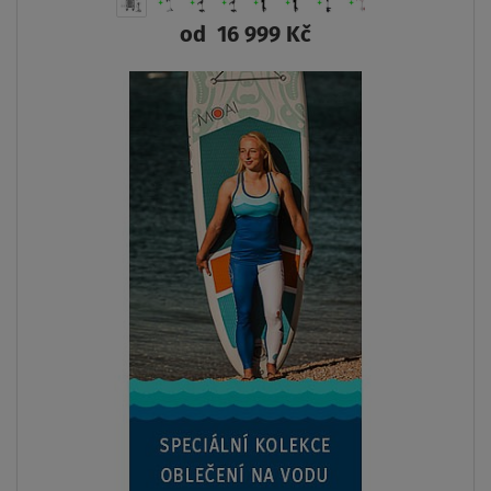
AŽ
- 31
%
SKLADEM
Člun GLADIATOR ACTIVE C370AL orange dark grey -
nafukovací člun s hliníkovou podlahou