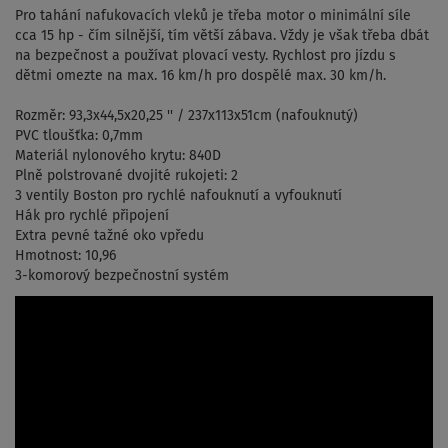
Pro tahání nafukovacích vleků je třeba motor o minimální síle
cca 15 hp - čím silnější, tím větší zábava. Vždy je však třeba dbát
na bezpečnost a používat plovací vesty. Rychlost pro jízdu s
dětmi omezte na max. 16 km/h pro dospělé max. 30 km/h.
Rozměr: 93,3x44,5x20,25 '' / 237x113x51cm (nafouknutý)
PVC tloušťka: 0,7mm
Materiál nylonového krytu: 840D
Plně polstrované dvojité rukojeti: 2
3 ventily Boston pro rychlé nafouknutí a vyfouknutí
Hák pro rychlé připojení
Extra pevné tažné oko vpředu
Hmotnost: 10,96
3-komorový bezpečnostní systém