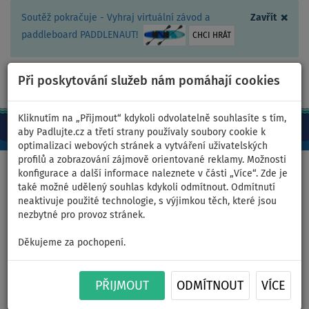
×
Soutěž pokračuje - Vyhraj virtuální závod a
Zavřít
paddleboard PADDLENAUT!
CHCI HRÁT
Při poskytování služeb nám pomáhají cookies
+420 467 409 090
0ks
CZ/Kč
Kliknutím na „Přijmout“ kdykoli odvolatelně souhlasíte s tím,
aby Padlujte.cz a třetí strany používaly soubory cookie k
optimalizaci webových stránek a vytváření uživatelských
profilů a zobrazování zájmově orientované reklamy. Možnosti
Domů
>
Čluny a motory
>
Čluny k tažení
>
2 místné
konfigurace a další informace naleznete v části „Více“. Zde je
také možné udělený souhlas kdykoli odmítnout. Odmítnutí
neaktivuje použité technologie, s výjimkou těch, které jsou
nezbytné pro provoz stránek.
Tahadlo SPINERA ROCKET 2
Děkujeme za pochopení.
dvoumístný nafukovací banán
PŘIJMOUT
ODMÍTNOUT
VÍCE
- varianta: základní sada