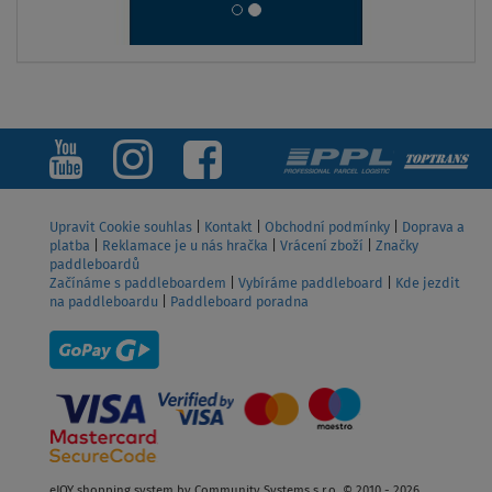
od
24 999 Kč
ZOBRAZIT
Upravit Cookie souhlas
|
Kontakt
|
Obchodní podmínky
|
Doprava a
platba
|
Reklamace je u nás hračka
|
Vrácení zboží
|
Značky
paddleboardů
Začínáme s paddleboardem
|
Vybíráme paddleboard
|
Kde jezdit
na paddleboardu
|
Paddleboard poradna
eJOY shopping system by Community Systems s.r.o. © 2010 - 2026