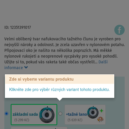
ID: 12351391017
Velmi oblíbený tvar nafukovacího tažného člunu je vyroben pro
nejvyšší nároky a odolnost. Je zcela uzavřen v nylonovém potahu.
Připojovací oko je našito na několika popruzích. Má měkké
nylonové rukojeti a neoprenové vycpávky pro vysoké pohodlí.
Užijte si to, pokud vás raketa také občas vystřelí!…
Další
informace
Zde si vyberte variantu produktu
Klikněte zde pro výběr různých variant tohoto produktu.
základní sada
+tažné lano
(
5 299 Kč
)
(
5 639 Kč
)