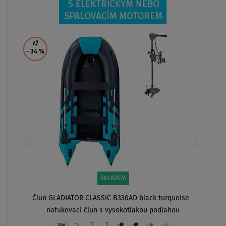
od
28 999 Kč
ZOBRAZIT
 -