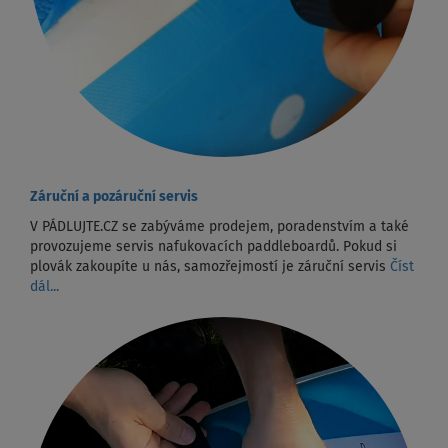
Záruční a pozáruční servis
V PÁDLUJTE.CZ se zabýváme prodejem, poradenstvím a také
provozujeme servis nafukovacích paddleboardů. Pokud si
plovák zakoupíte u nás, samozřejmostí je záruční servis
Číst
dál...