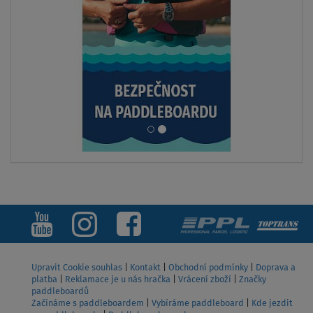
Upravit Cookie souhlas
|
Kontakt
|
Obchodní podmínky
|
Doprava a
platba
|
Reklamace je u nás hračka
|
Vrácení zboží
|
Značky
paddleboardů
Začínáme s paddleboardem
|
Vybíráme paddleboard
|
Kde jezdit