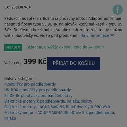
ID: 12351387434
Redukční adaptér na flosnu či přidávný motor. Adaptér umožňuje
nasunutí flosny typu SLIDE-IN na plovák, který má kastlík typu US
BOX. Dodáváno bez šroubku šroubek naleznete zde, ten je možno
vzít z ploutvičky viz video pod produktem.
Další informace
Skladem, obvykle expedujeme do 24 hodin.
SKLADEM
399 Kč
Vaše cena
Další v kategorii:
Ploutvičky pro paddleboardy
US-BOX ploutvičky pro paddleboardy
SLIDE-IN ploutvičky pro paddleboardy
Elektrické motory k paddleboardu, kajaku, skútry
Elektrické motory - AQUA MARINA BlueDrive X / X PRO v3.0
Elektrický motor - AQUA MARINA BlueDrive S k paddleboardu,
kajaku