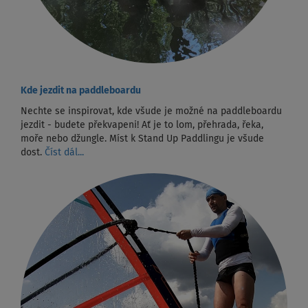
Kde jezdit na paddleboardu
Nechte se inspirovat, kde všude je možné na paddleboardu
jezdit - budete překvapeni! Ať je to lom, přehrada, řeka,
moře nebo džungle. Míst k Stand Up Paddlingu je všude
dost.
Číst dál...