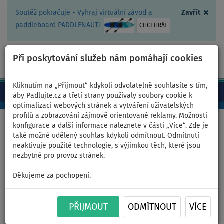
×
Soutěž pokračuje - Vyhraj virtuální závod a
Zavřít
paddleboard PADDLENAUT!
CHCI HRÁT
Při poskytování služeb nám pomáhají cookies
+420 467 409 090
0ks
CZ/Kč
Kliknutím na „Přijmout“ kdykoli odvolatelně souhlasíte s tím,
aby Padlujte.cz a třetí strany používaly soubory cookie k
optimalizaci webových stránek a vytváření uživatelských
profilů a zobrazování zájmově orientované reklamy. Možnosti
Domů
>
Příslušenství
>
Motory k paddleboardu, kajaku
konfigurace a další informace naleznete v části „Více“. Zde je
také možné udělený souhlas kdykoli odmítnout. Odmítnutí
neaktivuje použité technologie, s výjimkou těch, které jsou
nezbytné pro provoz stránek.
Adaptér Aqua Marina US-
Děkujeme za pochopení.
BOX/SLIDE-IN
PŘIJMOUT
ODMÍTNOUT
VÍCE