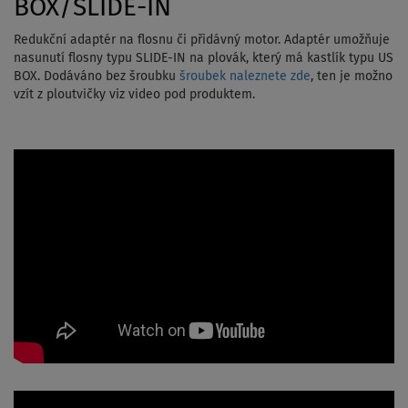
BOX/SLIDE-IN
Redukční adaptér na flosnu či přidávný motor. Adaptér umožňuje
nasunutí flosny typu SLIDE-IN na plovák, který má kastlík typu US
BOX. Dodáváno bez šroubku
šroubek naleznete zde
, ten je možno
vzít z ploutvičky viz video pod produktem.