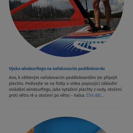
Výuka windsurfingu na nafukovacím paddleboardu
Ano, k některým nafukovacím paddleboardům lze připojit
plachtu. Podívejte se na fotky a videa popisující základní
ovládání windsurfingu, jako vytažení plachty z vody, otočení
proti větru ré a otočení po větru - halsa.
Číst dál...