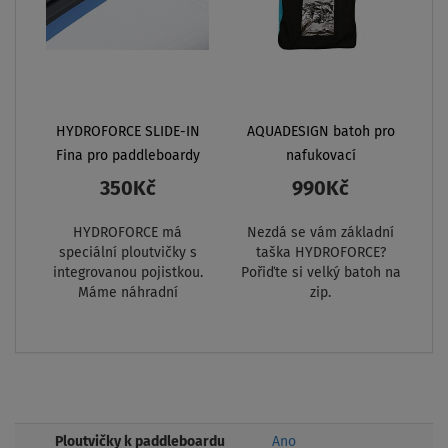
HYDROFORCE SLIDE-IN
AQUADESIGN batoh pro
Fina pro paddleboardy
nafukovací
paddleboard
350Kč
990Kč
HYDROFORCE má
Nezdá se vám základní
speciální ploutvičky s
taška HYDROFORCE?
integrovanou pojistkou.
Pořiďte si velký batoh na
Máme náhradní
zip.
Ploutvičky k paddleboardu
Ano