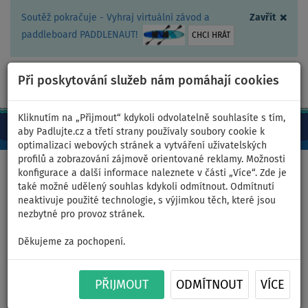
×
Soutěž pokračuje - Vyhraj virtuální závod a
Zavřít
paddleboard PADDLENAUT!
CHCI HRÁT
Při poskytování služeb nám pomáhají cookies
+420 467 409 090
0ks
CZ/Kč
Kliknutím na „Přijmout“ kdykoli odvolatelně souhlasíte s tím,
aby Padlujte.cz a třetí strany používaly soubory cookie k
optimalizaci webových stránek a vytváření uživatelských
profilů a zobrazování zájmově orientované reklamy. Možnosti
Domů
>
Nafukovací paddleboardy
>
LOZEN
konfigurace a další informace naleznete v části „Více“. Zde je
také možné udělený souhlas kdykoli odmítnout. Odmítnutí
neaktivuje použité technologie, s výjimkou těch, které jsou
nezbytné pro provoz stránek.
Nafukovací paddleboardy -
Děkujeme za pochopení.
LOZEN
PŘIJMOUT
ODMÍTNOUT
VÍCE