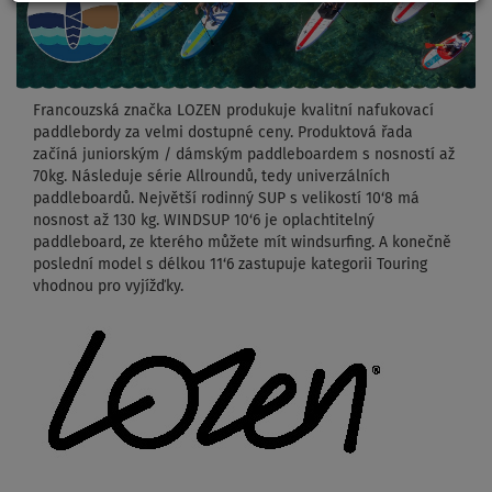
Francouzská značka LOZEN produkuje kvalitní nafukovací
paddlebordy za velmi dostupné ceny. Produktová řada
začíná juniorským / dámským paddleboardem s nosností až
70kg. Následuje série Allroundů, tedy univerzálních
paddleboardů. Největší rodinný SUP s velikostí 10‘8 má
nosnost až 130 kg. WINDSUP 10‘6 je oplachtitelný
paddleboard, ze kterého můžete mít windsurfing. A konečně
poslední model s délkou 11‘6 zastupuje kategorii Touring
vhodnou pro vyjížďky.