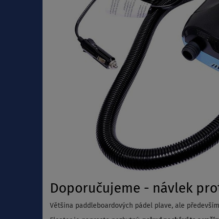
Doporučujeme - návlek prot
Většina paddleboardových pádel plave, ale především t