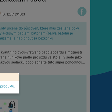
ID: 12351391503
rdy určené do půjčoven, které mají zesílené boky
ěny 4-dílným pádlem, batohem (barva batohu je
 můžeme je nabídnout za bezkonku
u kvalitního dvou-vrstvého paddleboardu s možností
ané hliníkové pádlo pro jízdu ve stoje i v sedě jako
jakovou sedačku doobjednejte tuto super pohodlnou…
 produktu.
a