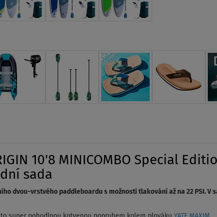
GIN 10'8 MINICOMBO Special Edition
adní sada
ního dvou-vrstvého paddleboardu s možností tlakování až na 22 PSI. V 
tuto super pohodlnou kotvenou popruhem kolem plováku
YATE MAXIM
.