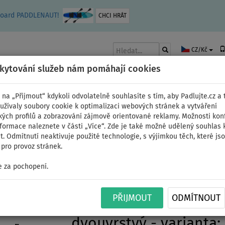
leboard PADDLENAUT!
CHCI HRÁT
CZ/Kč
skytování služeb nám pomáhají cookies
 na „Přijmout“ kdykoli odvolatelně souhlasíte s tím, aby Padlujte.cz a t
užívaly soubory cookie k optimalizaci webových stránek a vytváření
kých profilů a zobrazování zájmově orientované reklamy. Možnosti kon
AKY
ČLUNY A MOTORY
PÁDLA
PLACHTY
OBLEČENÍ
PŘÍSLUŠE
nformace naleznete v části „Více“. Zde je také možné udělený souhlas 
. Odmítnutí neaktivuje použité technologie, s výjimkou těch, které js
pro provoz stránek.
 za pochopení.
Paddleboard GLADIATO
PŘIJMOUT
ODMÍTNOUT
MINICOMBO Special Edi
dvouvrstvý - varianta: