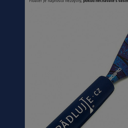
Floater je naprosto nezbytný,
pokud necháváte s vaším