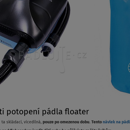
i potopení pádla floater
a skládací, vícedílná,
pouze po omezenou dobu
.
Tento
návlek na pád