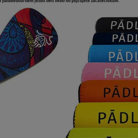
 paddleboardem jezdit děti nebo ho půjčujete začátečníkům
.