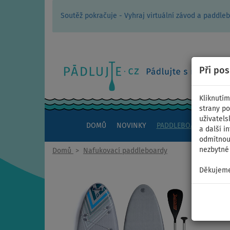
Soutěž pokračuje - Vyhraj virtuální závod a padd
Při po
Kliknutím
strany po
uživatels
DOMŮ
NOVINKY
PADDLEBOARDY
KAJ
a další i
odmítnout
nezbytné 
Domů
>
Nafukovací paddleboardy
Děkujeme