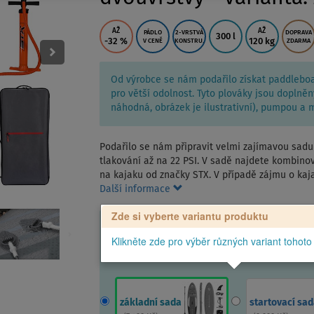
AŽ
AŽ
PÁDLO
2-VRSTVÁ
DOPRAVA
300 l
-32
%
120 kg
V CENĚ
KONSTRU.
ZDARMA
Od výrobce se nám podařilo získat paddleboa
pro větší odolnost. Tyto plováky jsou dopln
náhodná, obrázek je ilustrativní), pumpou a
Podařilo se nám připravit velmi zajímavou sad
tlakování až na 22 PSI. V sadě najdete kombinov
na kajaku od značky STX. V případě zájmu o ka
Další informace
Zde si vyberte variantu produktu
Klikněte zde pro výběr různých variant tohoto
základní sada
startovací sad