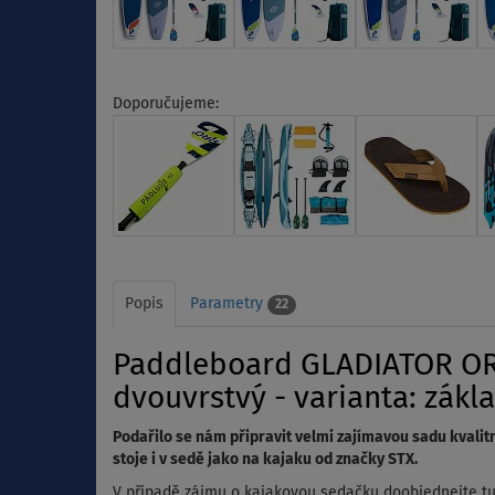
Doporučujeme:
Popis
Parametry
22
Paddleboard GLADIATOR ORI
dvouvrstvý - varianta: zákl
Podařilo se nám připravit velmi zajímavou sadu kvalit
stoje i v sedě jako na kajaku od značky STX.
V případě zájmu o kajakovou sedačku doobjednejte 