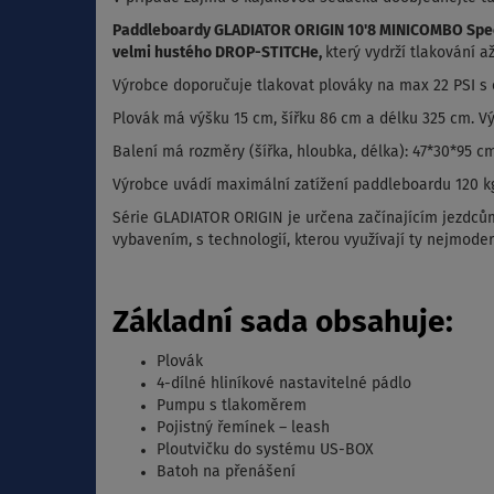
Paddleboardy GLADIATOR ORIGIN 10'8 MINICOMBO Spec
velmi hustého DROP-STITCHe,
který vydrží tlakování až
Výrobce doporučuje tlakovat plováky na max 22 PSI s 
Plovák má výšku 15 cm, šířku 86 cm a délku 325 cm. Vý
Balení má rozměry (šířka, hloubka, délka): 47*30*95 cm
Výrobce uvádí maximální zatížení paddleboardu 120 k
Série GLADIATOR ORIGIN je určena začínajícím jezdcům, 
vybavením, s technologií, kterou využívají ty nejmoder
Základní sada obsahuje:
Plovák
4-dílné hliníkové nastavitelné pádlo
Pumpu s tlakoměrem
Pojistný řemínek – leash
Ploutvičku do systému US-BOX
Batoh na přenášení