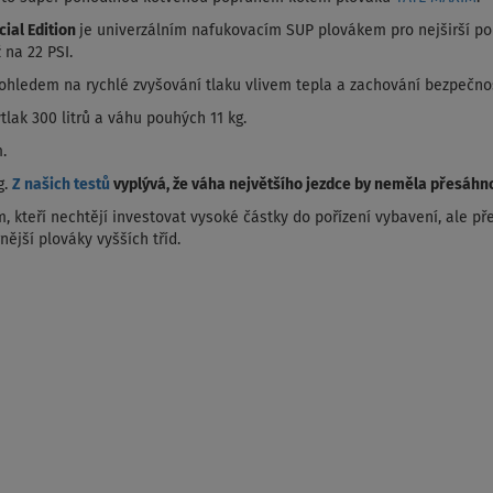
ial Edition
je univerzálním nafukovacím SUP plovákem pro nejširší pou
 na 22 PSI.
ohledem na rychlé zvyšování tlaku vlivem tepla a zachování bezpečnos
tlak 300 litrů a váhu pouhých 11 kg.
.
g.
Z našich testů
vyplývá, že váha největšího jezdce by neměla přesáhno
kteří nechtějí investovat vysoké částky do pořízení vybavení, ale pře
nější plováky vyšších tříd.