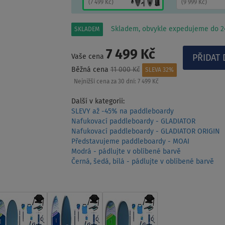
(
7 499 Kč
)
(
9 999 Kč
)
Skladem, obvykle expedujeme do 24
SKLADEM
7 499 Kč
Vaše cena
Běžná cena
11 000 Kč
SLEVA 32%
Nejnižší cena za 30 dní:
7 499 Kč
Další v kategorii:
SLEVY až -45% na paddleboardy
Nafukovací paddleboardy - GLADIATOR
Nafukovací paddleboardy - GLADIATOR ORIGIN
Představujeme paddleboardy - MOAI
Modrá - pádlujte v oblíbené barvě
Černá, šedá, bílá - pádlujte v oblíbené barvě