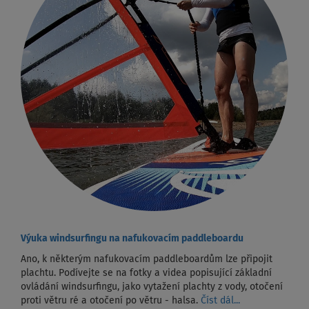
Výuka windsurfingu na nafukovacím paddleboardu
Ano, k některým nafukovacím paddleboardům lze připojit
plachtu. Podívejte se na fotky a videa popisující základní
ovládání windsurfingu, jako vytažení plachty z vody, otočení
proti větru ré a otočení po větru - halsa.
Číst dál...