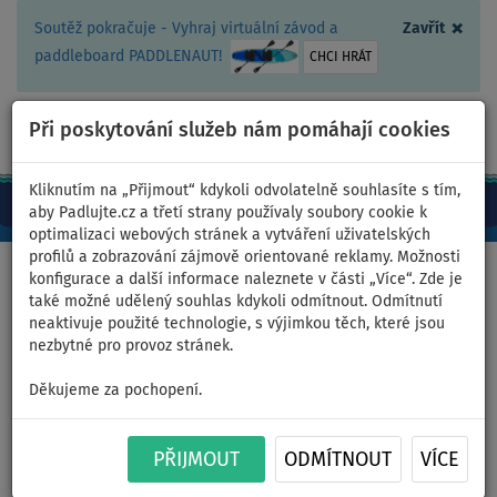
×
Soutěž pokračuje - Vyhraj virtuální závod a
Zavřít
paddleboard PADDLENAUT!
CHCI HRÁT
Při poskytování služeb nám pomáhají cookies
+420 467 409 090
0ks
CZ/Kč
Kliknutím na „Přijmout“ kdykoli odvolatelně souhlasíte s tím,
aby Padlujte.cz a třetí strany používaly soubory cookie k
optimalizaci webových stránek a vytváření uživatelských
profilů a zobrazování zájmově orientované reklamy. Možnosti
Domů
>
Nafukovací paddleboardy
>
Střední univerzální
konfigurace a další informace naleznete v části „Více“. Zde je
také možné udělený souhlas kdykoli odmítnout. Odmítnutí
neaktivuje použité technologie, s výjimkou těch, které jsou
nezbytné pro provoz stránek.
Paddleboard ZRAY EA-3
Děkujeme za pochopení.
Allround Air 10'6 MINICOMBO
PŘIJMOUT
ODMÍTNOUT
VÍCE
- nafukovací paddleboard -