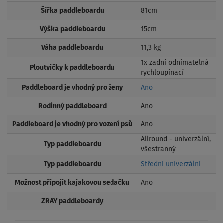
Šířka paddleboardu
81cm
Výška paddleboardu
15cm
Váha paddleboardu
11,3 kg
1x zadní odnímatelná
Ploutvičky k paddleboardu
rychloupínací
Paddleboard je vhodný pro ženy
Ano
Rodinný paddleboard
Ano
Paddleboard je vhodný pro vození psů
Ano
Allround - univerzální,
Typ paddleboardu
všestranný
Typ paddleboardu
Střední univerzální
Možnost připojit kajakovou sedačku
Ano
ZRAY paddleboardy