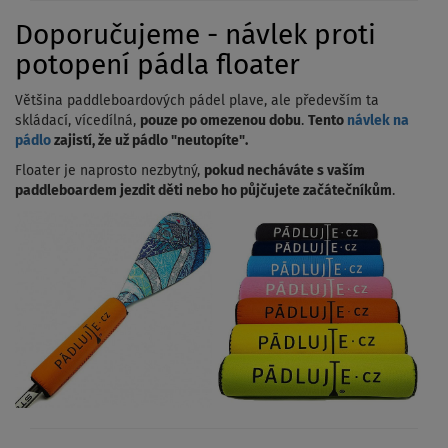
Doporučujeme - návlek proti
potopení pádla floater
Většina paddleboardových pádel plave, ale především ta
skládací, vícedílná,
pouze po omezenou dobu
.
Tento
návlek na
pádlo
zajistí, že už pádlo "neutopíte".
Floater je naprosto nezbytný,
pokud necháváte s vaším
paddleboardem jezdit děti nebo ho půjčujete začátečníkům
.