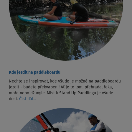
Kde jezdit na paddleboardu
Nechte se inspirovat, kde všude je možné na paddleboardu
jezdit - budete překvapeni! Ať je to lom, přehrada, řeka,
moře nebo džungle. Míst k Stand Up Paddlingu je všude
dost.
Číst dál...