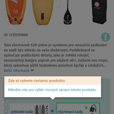
ID: 12351391869
Toto všestranné SUP prkno je vyrobeno pro relaxační pádlování
na vodě bez ohledu na vaše zkušenosti. Paddleboard se
vyznačuje praktickými detaily, jako je měkká rukojeť,
nastavitelný bungee popruh pro uložení věcí, zvýšený nos trupu,
který zabraňuje příliš hlubokému ponoření špičky v silnějších…
Další informace
Zde si vyberte variantu produktu
Klikněte zde pro výběr různých variant tohoto produktu.
základní sada
startovací sada