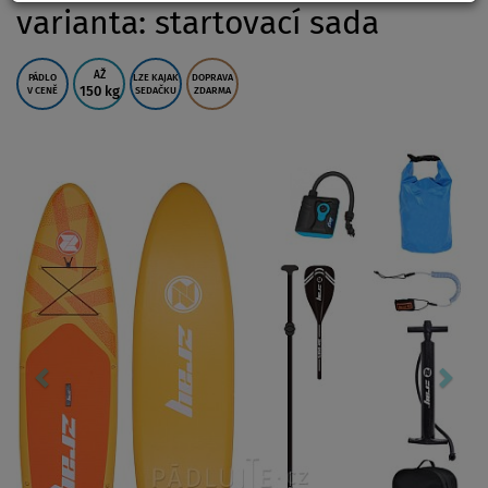
varianta: startovací sada
AŽ
PÁDLO
LZE KAJAK
DOPRAVA
150 kg
V CENĚ
SEDAČKU
ZDARMA
Previous
Nex