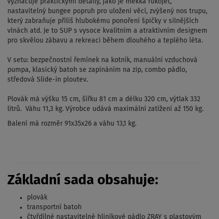
vyznačuje praktickými detaily, jako je měkká rukojeť,
nastavitelný bungee popruh pro uložení věcí, zvýšený nos trupu,
který zabraňuje příliš hlubokému ponoření špičky v silnějších
vlnách atd. Je to SUP s vysoce kvalitním a atraktivním designem
pro skvělou zábavu a rekreaci během dlouhého a teplého léta.
V setu: bezpečnostní řemínek na kotník, manuální vzduchová
pumpa, klasický batoh se zapínáním na zip, combo pádlo,
středová Slide-in ploutev.
Plovák má výšku 15 cm, šířku 81 cm a délku 320 cm, výtlak 332
litrů. Váhu 11,3 kg. Výrobce udává maximální zatížení až 150 kg.
Balení má rozměr 91x35x26 a váhu 13,1 kg.
Základní sada obsahuje:
plovák
transportní batoh
čtyřdílné nastavitelné hliníkové pádlo ZRAY s plastovým