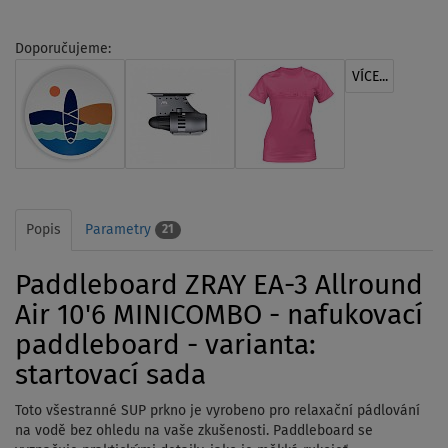
Doporučujeme:
VÍCE...
Popis
Parametry
21
Paddleboard ZRAY EA-3 Allround
Air 10'6 MINICOMBO - nafukovací
paddleboard - varianta:
startovací sada
Toto všestranné SUP prkno je vyrobeno pro relaxační pádlování
na vodě bez ohledu na vaše zkušenosti. Paddleboard se