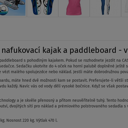
afukovací kajak a paddleboard - va
í paddleboard s pohodlným kajakem. Pokud se rozhodnete jezdit na CA
edačce. Sedačku ukotvíte do 4 oček na horní palubě doplněné ještě 
e vézt malého spolujezdce nebo náklad. Jestli máte dobrodružnou pova
rdu, máte hned dvě možnosti kam se postavit. Preferujete-li větší st
opravdu každý. Navíc vás od vody dělí vysoké bočnice. Když se však pos
chnology a je skvěle přenosný a přitom neuvěřitelně tuhý.
Tento hodno
outví, dvojitých sítí pro náklad a prémiového polstrovaného sedadla 
g. Nosnost 220 kg. Výtlak 470 l.