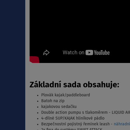
Základní sada obsahuje:
Plovák kajak/paddleboard
Batoh na zip
kajakovou sedačku
Double action pumpu s tlakoměrem - LIQUID AI
4-dílné SUP/KAJAK hliníkové pádlo
Bezpečnostní pojistný řemínek leash -
náhradní
2x fina do systému SWIFT ATTACK