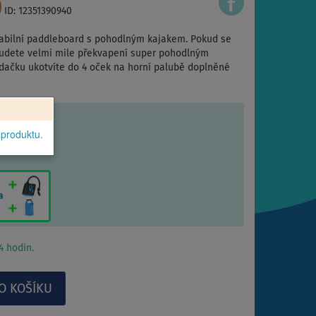
ID: 12351390940
tabilní paddleboard s pohodlným kajakem. Pokud se
budete velmi mile překvapení super pohodlným
dačku ukotvíte do 4 oček na horní palubě doplněné
 produktu.
a
 hodin.