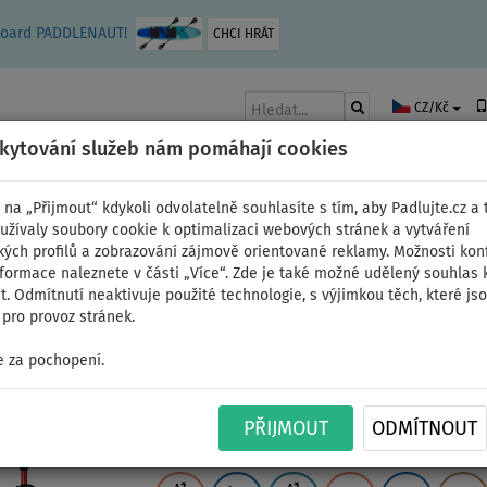
leboard PADDLENAUT!
CHCI HRÁT
CZ/Kč
skytování služeb nám pomáhají cookies
 na „Přijmout“ kdykoli odvolatelně souhlasíte s tím, aby Padlujte.cz a t
užívaly soubory cookie k optimalizaci webových stránek a vytváření
kých profilů a zobrazování zájmově orientované reklamy. Možnosti kon
AKY
ČLUNY A MOTORY
PÁDLA
PLACHTY
OBLEČENÍ
PŘÍSLUŠE
nformace naleznete v části „Více“. Zde je také možné udělený souhlas 
. Odmítnutí neaktivuje použité technologie, s výjimkou těch, které js
pro provoz stránek.
 za pochopení.
AQUA MARINA CASCADE 1
PŘIJMOUT
ODMÍTNOUT
paddleboard - varianta