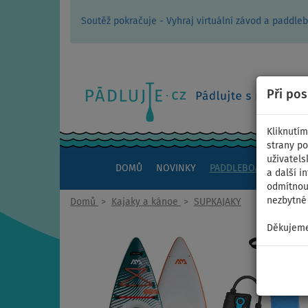
Soutěž pokračuje - Vyhraj virtuální závod a padd
Při po
Kliknutím
strany po
uživatels
DOMŮ
NOVINKY
PADDLEBOARDY
KAJ
a další i
odmítnout
nezbytné 
Domů
>
Kajaky a kánoe
>
SUPKAJAKY
Děkujeme