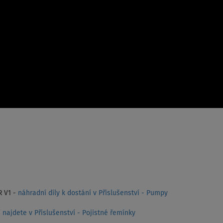
R V1 -
náhradní díly k dostání v Příslušenství - Pumpy
 najdete v Příslušenství - Pojistné řemínky