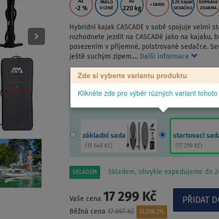
AŽ
AŽ
PÁDLO
LZE KAJAK
DOPRAVA
+ DÁREK
-2
%
220 kg
V CENĚ
SEDAČKU
ZDARMA
Hybridní kajak CASCADE v sobě spojuje velmi s
rozhodnete jezdit na CASCADě jako na kajaku, 
posezením v příjemné, polstrované sedačce. Se
ještě suchým zipem.…
Další informace
Zde si vyberte variantu produktu
Klikněte zde pro výběr různých variant tohoto
základní sada
startovací sad
(
15 649 Kč
)
(
17 299 Kč
)
Skladem, obvykle expedujeme do 24
SKLADEM
17 299 Kč
Vaše cena
Běžná cena
17 697 Kč
SLEVA 2%