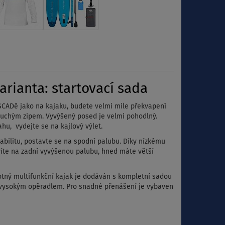
rianta: startovací sada
SCADě jako na kajaku, budete velmi mile překvapení
suchým zipem. Vyvýšený posed je velmi pohodlný.
hu, vydejte se na kajlový výlet.
abilitu, postavte se na spodní palubu. Díky nízkému
tavíte na zadní vyvýšenou palubu, hned máte větší
tný multifunkční kajak je dodáván s kompletní sadou
s vysokým opěradlem. Pro snadné přenášení je vybaven