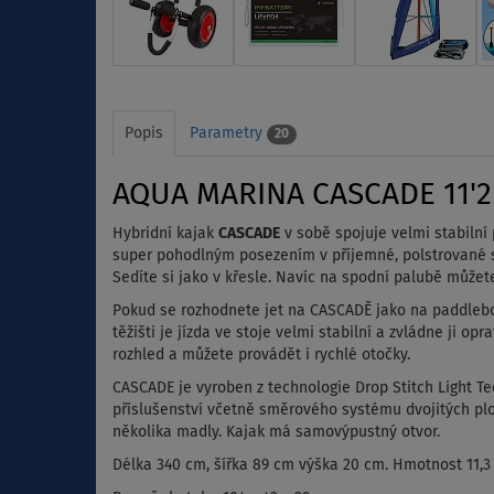
Popis
Parametry
20
AQUA MARINA CASCADE 11'2 n
Hybridní kajak
CASCADE
v sobě spojuje velmi stabiln
super pohodlným posezením v příjemné, polstrované s
Sedíte si jako v křesle. Navíc na spodní palubě můžet
Pokud se rozhodnete jet na CASCADĚ jako na paddleboa
těžišti je jízda ve stoje velmi stabilní a zvládne ji 
rozhled a můžete provádět i rychlé otočky.
CASCADE je vyroben z technologie Drop Stitch Light Te
příslušenství včetně směrového systému dvojitých pl
několika madly. Kajak má samovýpustný otvor.
Délka 340 cm, šířka 89 cm výška 20 cm. Hmotnost 11,3 k