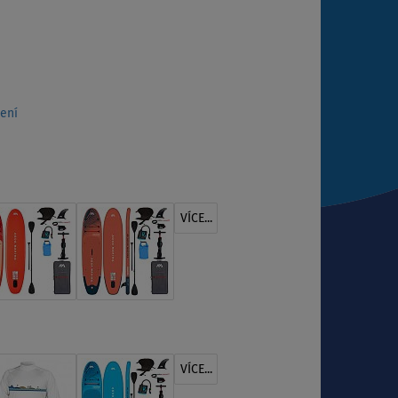
ení
VÍCE...
VÍCE...