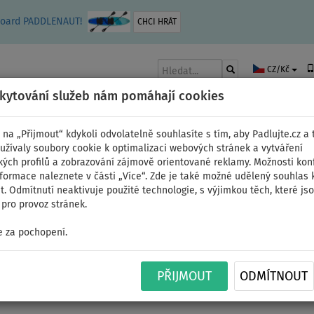
leboard PADDLENAUT!
CHCI HRÁT
CZ/Kč
skytování služeb nám pomáhají cookies
 na „Přijmout“ kdykoli odvolatelně souhlasíte s tím, aby Padlujte.cz a t
užívaly soubory cookie k optimalizaci webových stránek a vytváření
kých profilů a zobrazování zájmově orientované reklamy. Možnosti kon
AKY
ČLUNY A MOTORY
PÁDLA
PLACHTY
OBLEČENÍ
PŘÍSLUŠE
nformace naleznete v části „Více“. Zde je také možné udělený souhlas 
. Odmítnutí neaktivuje použité technologie, s výjimkou těch, které js
pro provoz stránek.
 za pochopení.
Pádlo AQUA MARINA KP
PŘIJMOUT
ODMÍTNOUT
kajakové