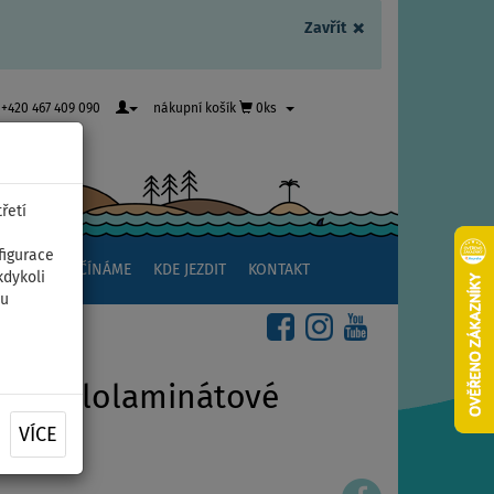
×
Zavřít
+420 467 409 090
nákupní košík
0ks
řetí
figurace
NSTVÍ
ZAČÍNÁME
KDE JEZDIT
KONTAKT
kdykoli
ou
-4 sklolaminátové
VÍCE