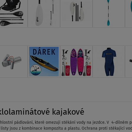
lolaminátové kajakové
ychlostní pádlování, které omezují stékání vody na jezdce. V 4-dílném
 listy jsou z kombinace kompozitu a plastu. Ochrana proti stékající vo