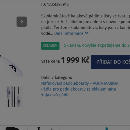
ID: 12351390918
Sklolaminátové kajakové pádlo s listy ve tvaru 
na jezdce. V 4-dílném provedení s novou sponou
pádla. Žerď ze sklolaminátová, listy jsou z kom
vodě…
Další informace
Skladem, obvykle expedujeme do 24
SKLADEM
1 999 Kč
Vaše cena
Další v kategorii:
Nafukovací paddleboardy - AQUA MARINA
Pádla pro paddleboardy ze sklolaminátu
Kajaková pádla