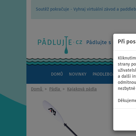
Soutěž pokračuje - Vyhraj virtuální závod a padd
Při po
Kliknutím
strany po
uživatels
DOMŮ
NOVINKY
PADDLEBOARDY
KAJ
a další i
odmítnout
nezbytné 
Domů
>
Pádla
>
Kajaková pádla
Děkujeme