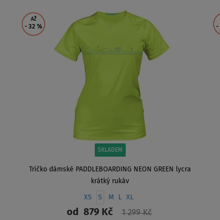
AŽ
- 32
%
-
SKLADEM
Tričko dámské PADDLEBOARDING NEON GREEN lycra
krátký rukáv
XS
S
M
L
XL
od
879 Kč
1 299 Kč