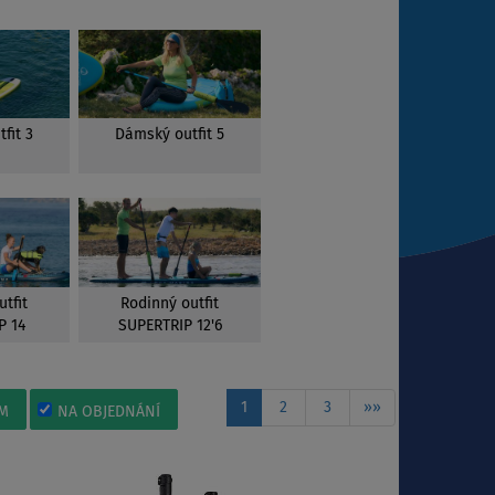
fit 3
Dámský outfit 5
tfit
Rodinný outfit
P 14
SUPERTRIP 12'6
1
2
3
»»
M
NA OBJEDNÁNÍ