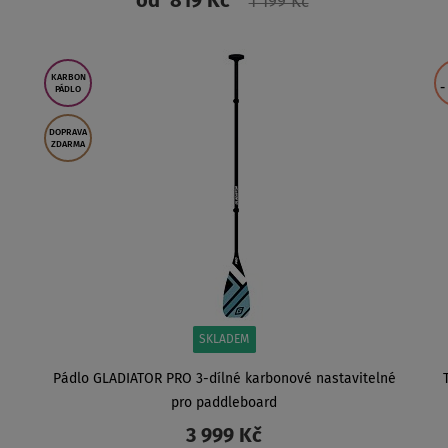
od
819 Kč
1 199 Kč
ZOBRAZIT
KARBON
-
PÁDLO
DOPRAVA
ZDARMA
SKLADEM
Pádlo GLADIATOR PRO 3-dílné karbonové nastavitelné
pro paddleboard
3 999 Kč