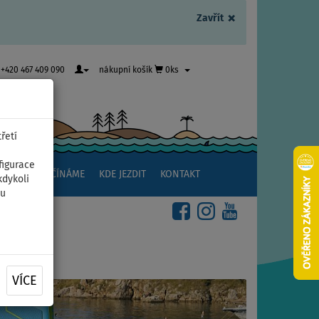
×
Zavřít
+420 467 409 090
nákupní košík
0ks
řetí
figurace
NSTVÍ
ZAČÍNÁME
KDE JEZDIT
KONTAKT
kdykoli
ou
VÍCE