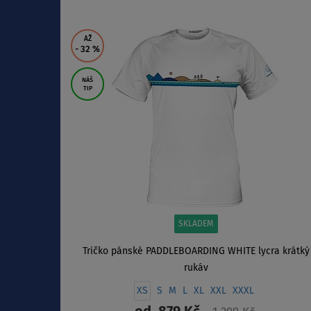
ZOBRAZIT
AŽ
- 32
%
NÁŠ
TIP
SKLADEM
Tričko pánské PADDLEBOARDING WHITE lycra krátký
rukáv
XS
S
M
L
XL
XXL
XXXL