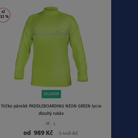
ZOBRAZIT
AŽ
 32
%
SKLADEM
Tričko pánské PADDLEBOARDING NEON GREEN lycra
dlouhý rukáv
M
L
od
989 Kč
1 449 Kč