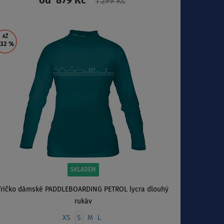
od
879 Kč
1 299 Kč
ZOBRAZIT
AŽ
 32
%
SKLADEM
Tričko dámské PADDLEBOARDING PETROL lycra dlouhý
rukáv
XS
S
M
L