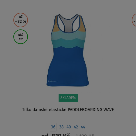
ZOBRAZIT
AŽ
- 32
%
-
NÁŠ
TIP
SKLADEM
Tílko dámské elastické PADDLEBOARDING WAVE
36
38
40
42
44