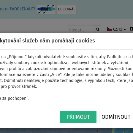
leboard PADDLENAUT!
CHCI HRÁT
CZ/Kč
skytování služeb nám pomáhají cookies
 na „Přijmout“ kdykoli odvolatelně souhlasíte s tím, aby Padlujte.cz a t
užívaly soubory cookie k optimalizaci webových stránek a vytváření
kých profilů a zobrazování zájmově orientované reklamy. Možnosti kon
AKY
ČLUNY A MOTORY
PÁDLA
PLACHTY
OBLEČENÍ
PŘÍSLUŠE
nformace naleznete v části „Více“. Zde je také možné udělený souhlas 
. Odmítnutí neaktivuje použité technologie, s výjimkou těch, které js
pro provoz stránek.
 za pochopení.
e v oblíbené barvě
PŘIJMOUT
ODMÍTNOUT