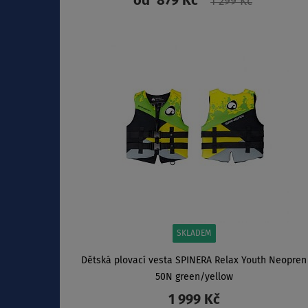
od
879 Kč
1 299 Kč
ZOBRAZIT
SKLADEM
Dětská plovací vesta SPINERA Relax Youth Neopren
50N green/yellow
1 999 Kč