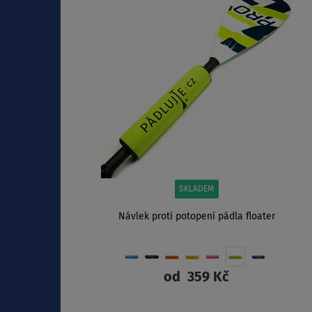
SKLADEM
Návlek proti potopení pádla floater
od
359 Kč