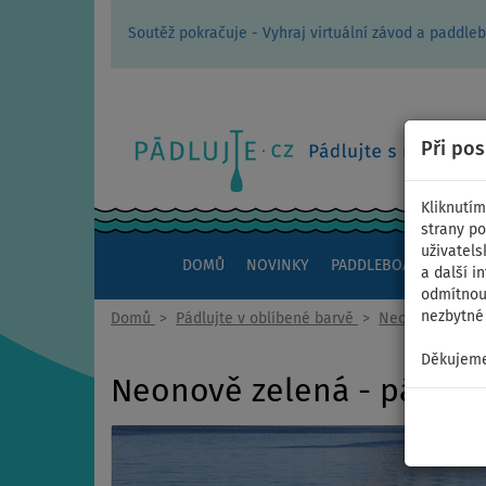
Soutěž pokračuje - Vyhraj virtuální závod a padd
Při po
Kliknutím
strany po
uživatels
DOMŮ
NOVINKY
PADDLEBOARDY
KAJ
a další i
odmítnout
nezbytné 
Domů
>
Pádlujte v oblíbené barvě
>
Neon zelená
Děkujeme
Neonově zelená - pádlujt