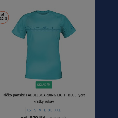
ZOBRAZIT
AŽ
 32
%
SKLADEM
Tričko pánské PADDLEBOARDING LIGHT BLUE lycra
krátký rukáv
XS
S
M
L
XL
XXL