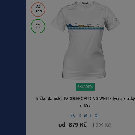
ZOBRAZIT
AŽ
- 32
%
NÁŠ
TIP
SKLADEM
Tričko dámské PADDLEBOARDING WHITE lycra krátký
rukáv
XS
S
M
L
XL
od
879 Kč
1 299 Kč