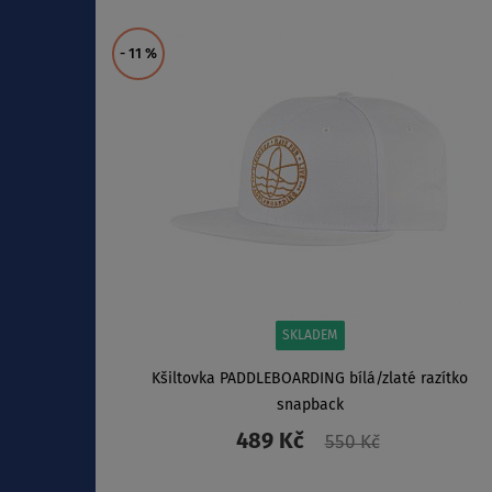
ZOBRAZIT
- 11
%
SKLADEM
Kšiltovka PADDLEBOARDING bílá/zlaté razítko
snapback
489 Kč
550 Kč