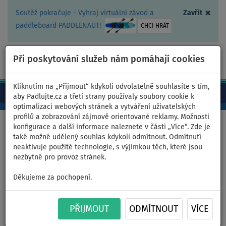
×
Soutěž pokračuje - Vyhraj virtuální závod a
Zavřít
paddleboard PADDLENAUT!
CHCI HRÁT
Při poskytování služeb nám pomáhají cookies
+420 467 409 090
0ks
CZ/Kč
Kliknutím na „Přijmout“ kdykoli odvolatelně souhlasíte s tím,
aby Padlujte.cz a třetí strany používaly soubory cookie k
optimalizaci webových stránek a vytváření uživatelských
profilů a zobrazování zájmově orientované reklamy. Možnosti
Domů
>
Pádlujte v oblíbené barvě
>
Neon zelená
>
Dámský
konfigurace a další informace naleznete v části „Více“. Zde je
outfit 3
také možné udělený souhlas kdykoli odmítnout. Odmítnutí
neaktivuje použité technologie, s výjimkou těch, které jsou
nezbytné pro provoz stránek.
Dámský outfit 3 - neon green
Děkujeme za pochopení.
- lycra dlouhý rukáv, legíny
PŘIJMOUT
ODMÍTNOUT
VÍCE
tříčtvrteční