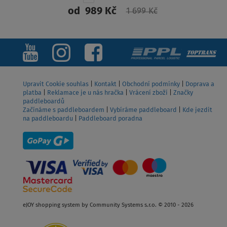
od
989 Kč
1 699 Kč
ZOBRAZIT
Upravit Cookie souhlas
|
Kontakt
|
Obchodní podmínky
|
Doprava a
platba
|
Reklamace je u nás hračka
|
Vrácení zboží
|
Značky
paddleboardů
Začínáme s paddleboardem
|
Vybíráme paddleboard
|
Kde jezdit
na paddleboardu
|
Paddleboard poradna
eJOY shopping system by Community Systems s.r.o. © 2010 - 2026