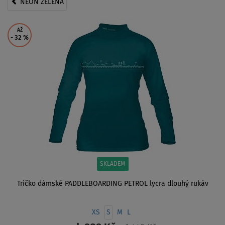
NEON ZELENÁ
AŽ
- 32
%
SKLADEM
Tričko dámské PADDLEBOARDING PETROL lycra dlouhý rukáv
XS
S
M
L