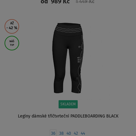
od
989 Kč
1 449 Kč
ZOBRAZIT
AŽ
- 42
%
NÁŠ
TIP
SKLADEM
Legíny dámské tříčtvrteční PADDLEBOARDING BLACK
36
38
40
42
44