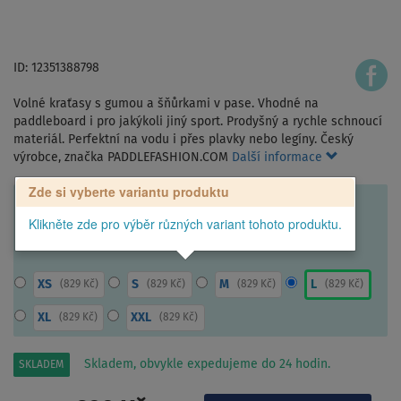
ID: 12351388798
Volné kraťasy s gumou a šňůrkami v pase. Vhodné na
paddleboard i pro jakýkoli jiný sport. Prodyšný a rychle schnoucí
materiál. Perfektní na vodu i přes plavky nebo legíny. Český
výrobce, značka PADDLEFASHION.COM
Další informace
Zde si vyberte variantu produktu
Klikněte zde pro výběr různých variant tohoto produktu.
XS
S
M
L
(
829 Kč
)
(
829 Kč
)
(
829 Kč
)
(
829 Kč
)
XL
XXL
(
829 Kč
)
(
829 Kč
)
Skladem, obvykle expedujeme do 24 hodin.
SKLADEM