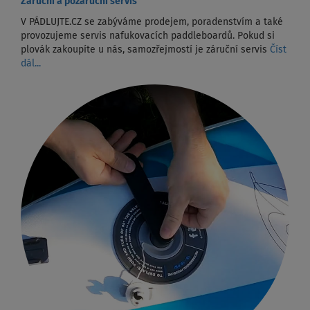
Záruční a pozáruční servis
V PÁDLUJTE.CZ se zabýváme prodejem, poradenstvím a také
provozujeme servis nafukovacích paddleboardů. Pokud si
plovák zakoupíte u nás, samozřejmostí je záruční servis
Číst
dál...