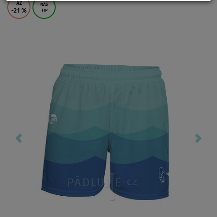
AŽ
NÁŠ
-21
%
TIP
Previous
Nex