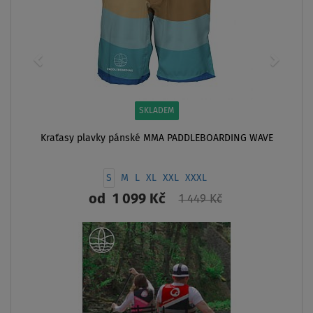
SKLADEM
Kraťasy plavky pánské MMA PADDLEBOARDING WAVE
S
M
L
XL
XXL
XXXL
od
1 099 Kč
1 449 Kč
ZOBRAZIT
AŽ
- 32
NÁŠ
TIP