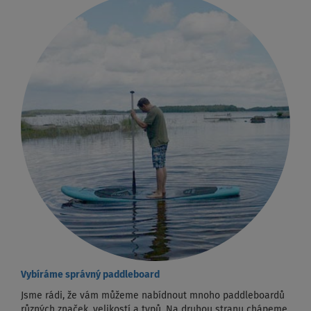
Vybíráme správný paddleboard
Jsme rádi, že vám můžeme nabídnout mnoho paddleboardů
různých značek, velikostí a typů. Na druhou stranu chápeme,