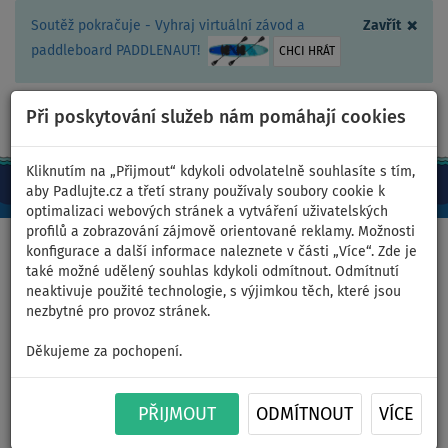
×
Soutěž pokračuje - Vyhraj virtuální závod a
Zavřít
paddleboard PADDLENAUT!
CHCI HRÁT
Při poskytování služeb nám pomáhají cookies
+420 467 409 090
0ks
CZ/Kč
Kliknutím na „Přijmout“ kdykoli odvolatelně souhlasíte s tím,
aby Padlujte.cz a třetí strany používaly soubory cookie k
optimalizaci webových stránek a vytváření uživatelských
profilů a zobrazování zájmově orientované reklamy. Možnosti
Domů
>
Oblečení
>
Kraťasy
>
Dámské
konfigurace a další informace naleznete v části „Více“. Zde je
také možné udělený souhlas kdykoli odmítnout. Odmítnutí
neaktivuje použité technologie, s výjimkou těch, které jsou
nezbytné pro provoz stránek.
Kraťasy dámské
Děkujeme za pochopení.
PADDLEBOARDING WAVE volné
- velikost: L
PŘIJMOUT
ODMÍTNOUT
VÍCE