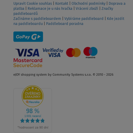
Upravit Cookie souhlas
|
Kontakt
|
Obchodní podmínky
|
Doprava a
platba
|
Reklamace je u nás hračka
|
Vrácení zboží
|
Značky
paddleboardů
Začínáme s paddleboardem
|
Vybíráme paddleboard
|
Kde jezdit
na paddleboardu
|
Paddleboard poradna
eJOY shopping system by Community Systems s.r.o. © 2010 - 2026