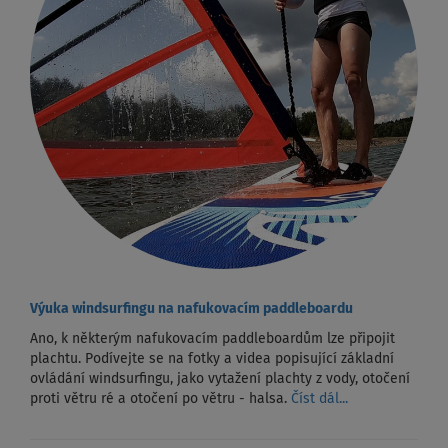
Výuka windsurfingu na nafukovacím paddleboardu
Ano, k některým nafukovacím paddleboardům lze připojit
plachtu. Podívejte se na fotky a videa popisující základní
ovládání windsurfingu, jako vytažení plachty z vody, otočení
proti větru ré a otočení po větru - halsa.
Číst dál...