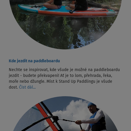
Kde jezdit na paddleboardu
Nechte se inspirovat, kde všude je možné na paddleboardu
jezdit - budete překvapeni! Ať je to lom, přehrada, řeka,
moře nebo džungle. Míst k Stand Up Paddlingu je všude
dost.
Číst dál...