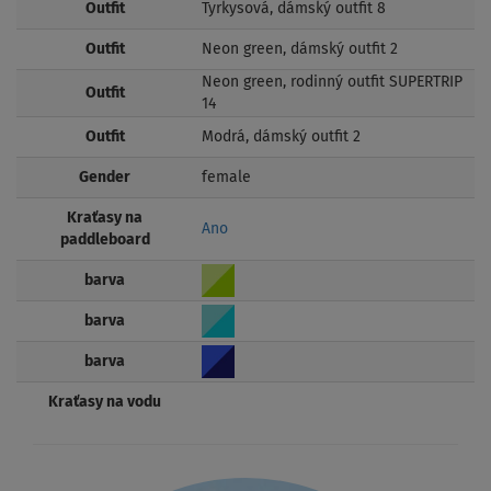
Outfit
Tyrkysová, dámský outfit 8
Outfit
Neon green, dámský outfit 2
Neon green, rodinný outfit SUPERTRIP
Outfit
14
Outfit
Modrá, dámský outfit 2
Gender
female
Kraťasy na
Ano
paddleboard
barva
barva
barva
Kraťasy na vodu