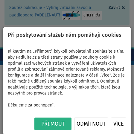
×
Soutěž pokračuje - Vyhraj virtuální závod a
Zavřít
paddleboard PADDLENAUT!
CHCI HRÁT
Při poskytování služeb nám pomáhají cookies
+420 467 409 090
0ks
CZ/Kč
Kliknutím na „Přijmout“ kdykoli odvolatelně souhlasíte s tím,
aby Padlujte.cz a třetí strany používaly soubory cookie k
optimalizaci webových stránek a vytváření uživatelských
profilů a zobrazování zájmově orientované reklamy. Možnosti
Domů
>
Oblečení
>
Trička
>
LYCRA
>
Dámská
konfigurace a další informace naleznete v části „Více“. Zde je
také možné udělený souhlas kdykoli odmítnout. Odmítnutí
neaktivuje použité technologie, s výjimkou těch, které jsou
nezbytné pro provoz stránek.
Tričko dámské
Děkujeme za pochopení.
PADDLEBOARDING WHITE lycra
krátký rukáv - velikost: M
PŘIJMOUT
ODMÍTNOUT
VÍCE