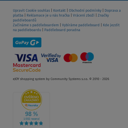
Upravit Cookie souhlas
|
Kontakt
|
Obchodní podmínky
|
Doprava a
platba
|
Reklamace je u nás hračka
|
Vrácení zboží
|
Značky
paddleboardů
Začínáme s paddleboardem
|
Vybíráme paddleboard
|
Kde jezdit
na paddleboardu
|
Paddleboard poradna
eJOY shopping system by Community Systems s.r.o. © 2010 - 2026