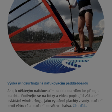
Výuka windsurfingu na nafukovacím paddleboardu
Ano, k některým nafukovacím paddleboardům lze připojit
plachtu. Podívejte se na fotky a videa popisující základní
ovládání windsurfingu, jako vytažení plachty z vody, otočení
proti větru ré a otočení po větru - halsa.
Číst dál...