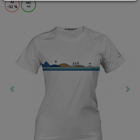
AŽ
NÁŠ
-32
%
TIP
Previous
Nex