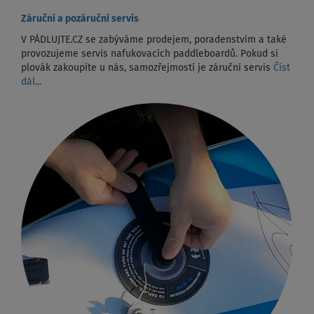
Záruční a pozáruční servis
V PÁDLUJTE.CZ se zabýváme prodejem, poradenstvím a také
provozujeme servis nafukovacích paddleboardů. Pokud si
plovák zakoupíte u nás, samozřejmostí je záruční servis
Číst
dál...