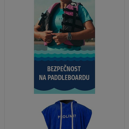
TIP
SKLADEM
Kraťasy pánské PADDLEBOARDING WHITE volné
XS
S
M
L
XL
XXL
od
829 Kč
1 049 Kč
ZOBRAZIT