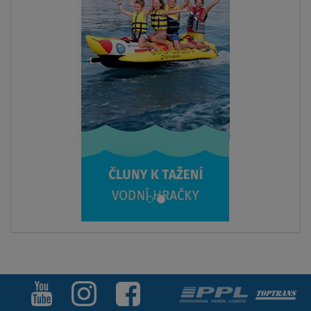
SKLADEM
Dámská plážová sukně Aqua Marina Dazzled Black
S
M
L
od
549 Kč
700 Kč
ZOBRAZIT