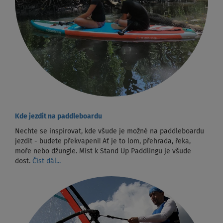
Kde jezdit na paddleboardu
Nechte se inspirovat, kde všude je možné na paddleboardu
jezdit - budete překvapeni! Ať je to lom, přehrada, řeka,
moře nebo džungle. Míst k Stand Up Paddlingu je všude
dost.
Číst dál...