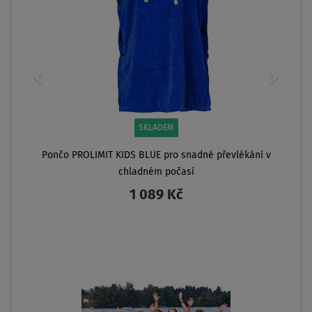
AŽ
- 22
%