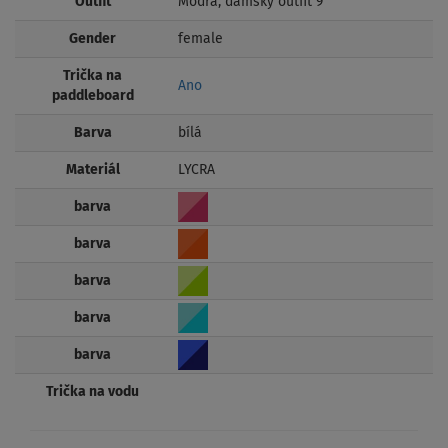
Outfit
Modrá, dámský outfit 9
Gender
female
Trička na
Ano
paddleboard
Barva
bílá
Materiál
LYCRA
barva
barva
barva
barva
barva
Trička na vodu