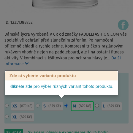
ID: 12351388732
Dámská lycra vyrobená v ČR od značky PADDLEFASHION.COM vás
spolehlivě ochrání před slunečním zářením. Po namočení
příjemně chladí a rychle schne. Kompresní tričko s raglánovým
rukávem vhodné nejen na paddleboard, ale i na ostatní fitness
aktivity. V kombinaci s kšiltovkou pro ochranu hlavy je…
Další
informace
Zde si vyberte variantu produktu
Klikněte zde pro výběr různých variant tohoto produktu.
XS
S
M
L
(
879 Kč
)
(
879 Kč
)
(
879 Kč
)
(
879 Kč
)
XL
(
879 Kč
)
Skladem, obvykle expedujeme do 24 hodin.
SKLADEM