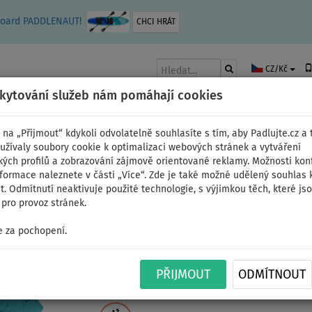
leboard PADDLENAUT!
CHCI HRÁT
CZ/Kč
skytování služeb nám pomáhají cookies
 na „Přijmout“ kdykoli odvolatelně souhlasíte s tím, aby Padlujte.cz a t
užívaly soubory cookie k optimalizaci webových stránek a vytváření
kých profilů a zobrazování zájmově orientované reklamy. Možnosti kon
AKY
ČLUNY A MOTORY
PÁDLA
PLACHTY
OBLEČENÍ
PŘÍSLUŠE
nformace naleznete v části „Více“. Zde je také možné udělený souhlas 
. Odmítnutí neaktivuje použité technologie, s výjimkou těch, které js
pro provoz stránek.
 za pochopení.
Tričko pánské PADDL
PŘIJMOUT
ODMÍTNOUT
lycra krátký rukáv - vel