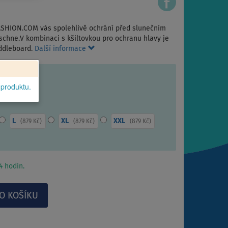
ASHION.COM vás spolehlivě ochrání před slunečním
schne.V kombinaci s kšiltovkou pro ochranu hlavy je
addleboard.
Další informace
 produktu.
L
XL
XXL
(
879 Kč
)
(
879 Kč
)
(
879 Kč
)
 hodin.