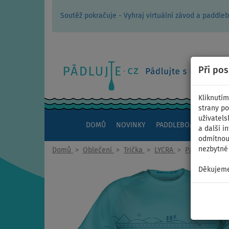
Soutěž pokračuje - Vyhraj virtuální závod a padd
Při po
Kliknutím
strany po
uživatels
DOMŮ
NOVINKY
PADDLEBOARDY
KAJ
a další i
odmítnout
nezbytné 
Domů
>
Oblečení
>
Trička
>
LYCRA
>
Pánská
Děkujeme