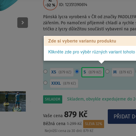
AŽ
ID: 12351390614
-32
%
Pánská lycra vyrobená v ČR od značky PADDLEF
zářením. Po namočení příjemně chladí a rychle 
tričko z lycry důležitou součástí vybavení na p
Zde si vyberte variantu produktu
Klikněte zde pro výběr různých variant tohoto
XS
S
M
(
879 Kč
)
(
879 Kč
)
(
879 Kč
)
XXXL
(
879 Kč
)
Skladem, obvykle expedujeme do 24
SKLADEM
879 Kč
Vaše cena
Běžná cena
1 299 Kč
SLEVA 32%
Nejnižší cena za 30 dní:
879 Kč