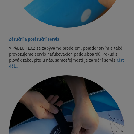
Záruční a pozáruční servis
V PÁDLUJTE.CZ se zabýváme prodejem, poradenstvím a také
provozujeme servis nafukovacích paddleboardů. Pokud si
plovák zakoupíte u nás, samozřejmostí je záruční servis
Číst
dál...