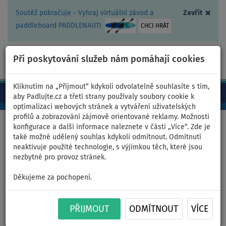
×
Soutěž pokračuje - Vyhraj virtuální závod a
Zavřít
paddleboard PADDLENAUT!
CHCI HRÁT
Při poskytování služeb nám pomáhají cookies
+420 467 409 090
0ks
CZ/Kč
Kliknutím na „Přijmout“ kdykoli odvolatelně souhlasíte s tím,
aby Padlujte.cz a třetí strany používaly soubory cookie k
optimalizaci webových stránek a vytváření uživatelských
profilů a zobrazování zájmově orientované reklamy. Možnosti
Domů
>
Oblečení
>
Tílka
konfigurace a další informace naleznete v části „Více“. Zde je
také možné udělený souhlas kdykoli odmítnout. Odmítnutí
neaktivuje použité technologie, s výjimkou těch, které jsou
nezbytné pro provoz stránek.
Tílko dámské elastické
Děkujeme za pochopení.
PADDLEBOARDING WAVE -
velikost: 36
PŘIJMOUT
ODMÍTNOUT
VÍCE