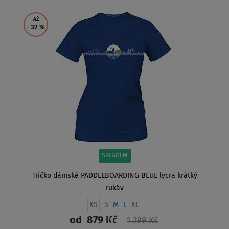
ZOBRAZIT
AŽ
- 32
%
SKLADEM
Tričko dámské PADDLEBOARDING BLUE lycra krátký
rukáv
XS
S
M
L
XL
od
879 Kč
1 299 Kč