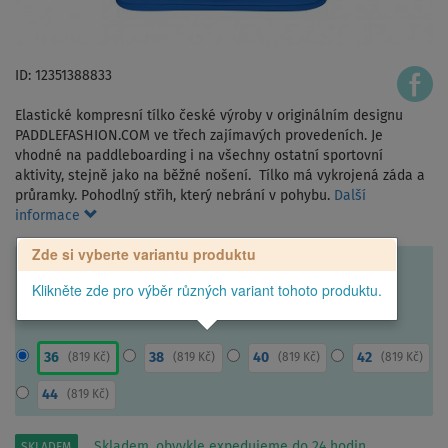
ID: 12351388833
Elastické kompresní tílko české výroby v originálním designu
PADDLEFASHION.COM ve třech zajímavých provedeních. Je
vhodné na paddleboarding i na všechny ostatní sportovní
aktivity, stejně jako na běžné nošení. Tílko má vykrojená záda a
průramky. Pohodlný střih, který nebrání v pohybu.
Další
informace
Zde si vyberte variantu produktu
Klikněte zde pro výběr různých variant tohoto produktu.
36
38
40
42
(
819 Kč
)
(
819 Kč
)
(
819 Kč
)
(
819 Kč
)
44
(
819 Kč
)
Skladem, obvykle expedujeme do 24 hodin.
SKLADEM