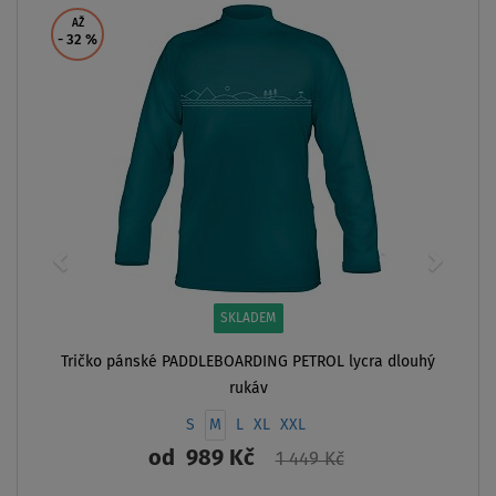
AŽ
- 32
%
SKLADEM
Tričko pánské PADDLEBOARDING PETROL lycra dlouhý
rukáv
S
M
L
XL
XXL
od
989 Kč
1 449 Kč