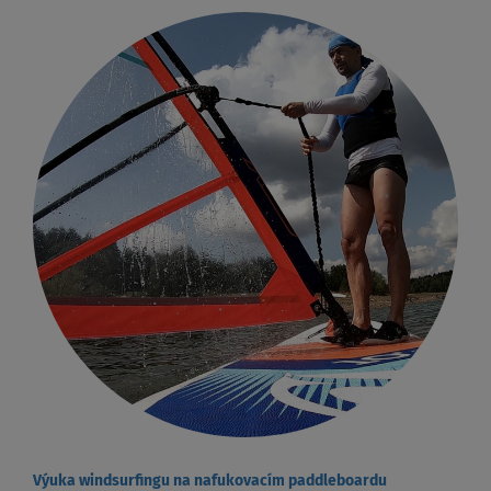
Výuka windsurfingu na nafukovacím paddleboardu