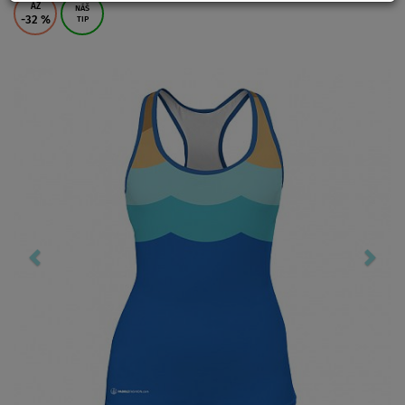
AŽ
NÁŠ
-32
%
TIP
Previous
Nex