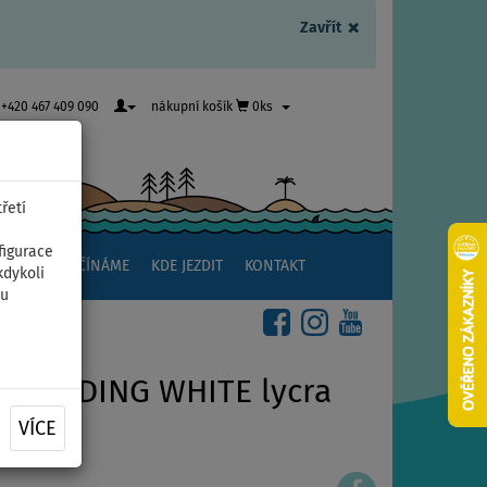
×
Zavřít
+420 467 409 090
nákupní košík
0ks
řetí
figurace
NSTVÍ
ZAČÍNÁME
KDE JEZDIT
KONTAKT
kdykoli
ou
BOARDING WHITE lycra
VÍCE
: XL