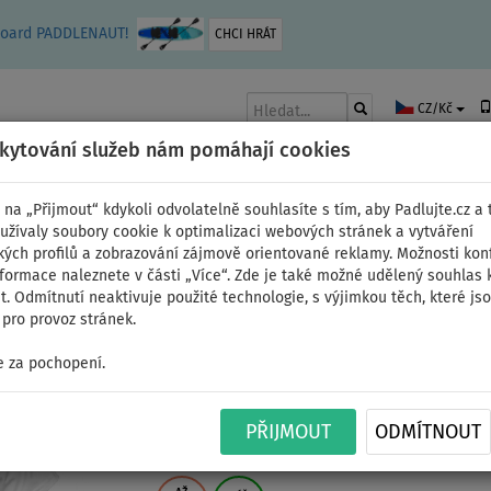
leboard PADDLENAUT!
CHCI HRÁT
CZ/Kč
skytování služeb nám pomáhají cookies
 na „Přijmout“ kdykoli odvolatelně souhlasíte s tím, aby Padlujte.cz a t
užívaly soubory cookie k optimalizaci webových stránek a vytváření
kých profilů a zobrazování zájmově orientované reklamy. Možnosti kon
AKY
ČLUNY A MOTORY
PÁDLA
PLACHTY
OBLEČENÍ
PŘÍSLUŠE
nformace naleznete v části „Více“. Zde je také možné udělený souhlas 
. Odmítnutí neaktivuje použité technologie, s výjimkou těch, které js
pro provoz stránek.
 za pochopení.
Tričko dámské PADDLE
PŘIJMOUT
ODMÍTNOUT
krátký rukáv - velikost