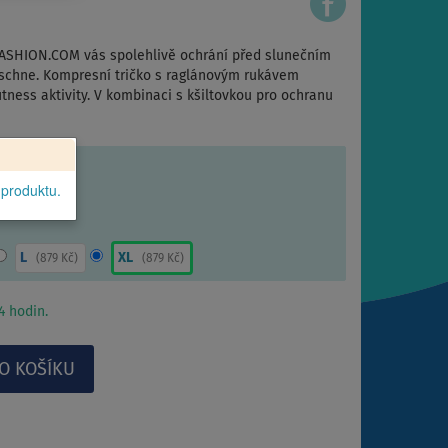
ASHION.COM vás spolehlivě ochrání před slunečním
 schne. Kompresní tričko s raglánovým rukávem
itness aktivity. V kombinaci s kšiltovkou pro ochranu
 produktu.
L
XL
(
879 Kč
)
(
879 Kč
)
 hodin.