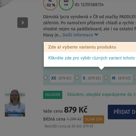
AŽ
NÁŠ
ID: 12351388734
-32
%
TIP
Dámská lycra vyrobená v ČR od značky PADDLEF
zářením. Po namočení příjemně chladí a rychle
vhodné nejen na paddleboard, ale i na ostatní f
hlavy je…
Další informace
Zde si vyberte variantu produktu
Klikněte zde pro výběr různých variant tohoto
XS
S
M
(
879 Kč
)
(
879 Kč
)
(
879 Kč
)
Skladem, obvykle expedujeme do 24
SKLADEM
879 Kč
Vaše cena
Běžná cena
1 299 Kč
SLEVA 32%
Nejnižší cena za 30 dní:
879 Kč