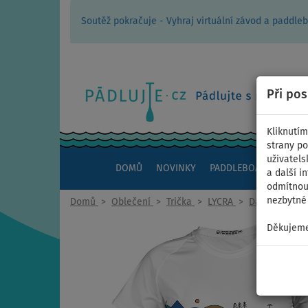
Soutěž pokračuje - Vyhraj virtuální závod a padd
Při po
Kliknutím
strany po
uživatels
DOMŮ
NOVINKY
PADDLEBOARDY
KAJ
a další i
odmítnout
nezbytné 
Domů
>
Oblečení
>
Trička
>
LYCRA
>
Dámská
Děkujeme