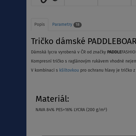
Popis
Parametry
18
Tričko dámské PADDLEBOARDI
Dámská lycra vyrobená v ČR od značky
PADDLE
FASHION
Kompresní tričko s raglánovým rukávem vhodné nejen na
V kombinaci s
kšiltovkou
pro ochranu hlavy je tričko z
Materiál:
NAVA 84% PES+16% LYCRA (200 g/m²)