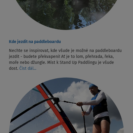
Kde jezdit na paddleboardu
Nechte se inspirovat, kde všude je možné na paddleboardu
jezdit - budete překvapeni! Ať je to lom, přehrada, řeka,
moře nebo džungle. Míst k Stand Up Paddlingu je všude
dost.
Číst dál...