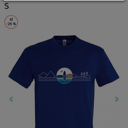
S
AŽ
-25
%
Previous
Nex