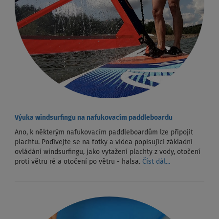
Výuka windsurfingu na nafukovacím paddleboardu
Ano, k některým nafukovacím paddleboardům lze připojit
plachtu. Podívejte se na fotky a videa popisující základní
ovládání windsurfingu, jako vytažení plachty z vody, otočení
proti větru ré a otočení po větru - halsa.
Číst dál...