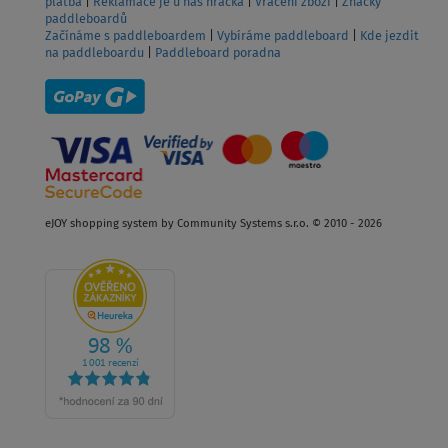
platba
|
Reklamace je u nás hračka
|
Vrácení zboží
|
Značky
paddleboardů
Začínáme s paddleboardem
|
Vybíráme paddleboard
|
Kde jezdit
na paddleboardu
|
Paddleboard poradna
eJOY shopping system by Community Systems s.r.o. © 2010 - 2026