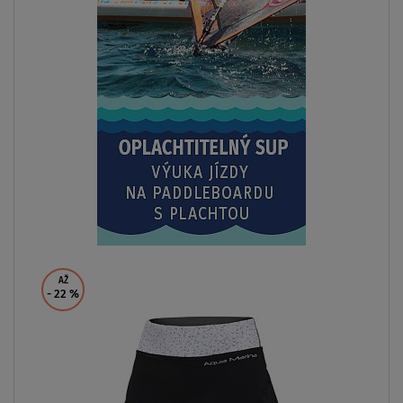
AŽ
- 22
%