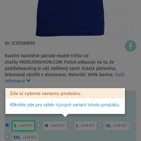
ID: 12351389055
Kvalitní bavlněné pánské modré tričko od
značky PADDLEFASHION.COM. Potisk odkazuje na to, že
paddleboarding je váš oblíbený sport. Kulatá pletenina,
žebrovaný výstřih s elastanem. Materiál: 100% bavlna.
Další
informace
Zde si vyberte variantu produktu
Klikněte zde pro výběr různých variant tohoto produktu.
S
M
L
XL
(
449 Kč
)
(
449 Kč
)
(
449 Kč
)
(
449 Kč
)
XXL
(
449 Kč
)