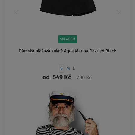
SKLADEM
Dámská plážová sukně Aqua Marina Dazzled Black
S
M
L
od
549 Kč
700 Kč
ZOBRAZIT