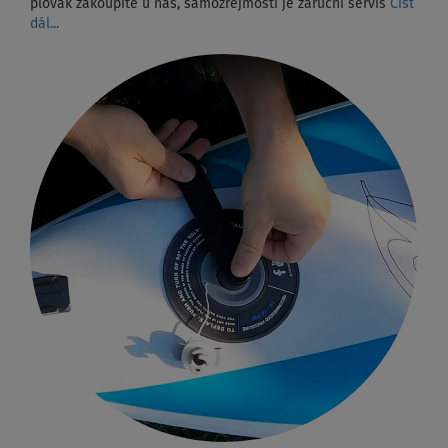
plovák zakoupíte u nás, samozřejmostí je záruční servis
Číst
dál...