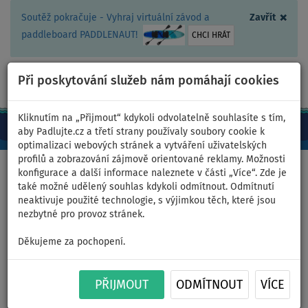
×
Soutěž pokračuje - Vyhraj virtuální závod a
Zavřít
paddleboard PADDLENAUT!
CHCI HRÁT
Při poskytování služeb nám pomáhají cookies
+420 467 409 090
0ks
CZ/Kč
Kliknutím na „Přijmout“ kdykoli odvolatelně souhlasíte s tím,
aby Padlujte.cz a třetí strany používaly soubory cookie k
optimalizaci webových stránek a vytváření uživatelských
profilů a zobrazování zájmově orientované reklamy. Možnosti
Domů
>
Oblečení
>
Trička
>
BAVLNA
>
Pánská
konfigurace a další informace naleznete v části „Více“. Zde je
také možné udělený souhlas kdykoli odmítnout. Odmítnutí
neaktivuje použité technologie, s výjimkou těch, které jsou
nezbytné pro provoz stránek.
Tričko pánské
Děkujeme za pochopení.
PADDLEFASHION.COM BLUE
PŘIJMOUT
ODMÍTNOUT
VÍCE
bavlna krátký rukáv - velikost: