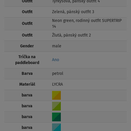
Outfit
Tyrkysová, pánský outfit 4
Outfit
Zelená, pánský outfit 3
Neon green, rodinný outfit SUPERTRIP
Outfit
14
Outfit
Žlutá, pánský outfit 2
Gender
male
Trička na
Ano
paddleboard
Barva
petrol
Materiál
LYCRA
barva
barva
barva
barva