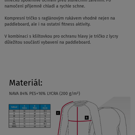
límečku spolehlivě ochrání před slunečním zářením. Po
namočení příjemně chladí a rychle schne.
Kompresní tričko s raglánovým rukávem vhodné nejen na
paddleboard, ale i na ostatní fitness aktivity.
V kombinaci s kšiltovkou pro ochranu hlavy je tričko z lycry
důležitou součástí vybavení na paddleboard.
Materiál:
NAVA 84% PES+16% LYCRA (200 g/m²)