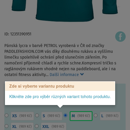
ID: 12351390951
Pánská lycra v barvě PETROL vyrobená v ČR od značky
PADDLEFASHION.COM vás díky dlouhému rukávu a vyššímu
límečku spolehlivě ochrání před slunečním zářením. Po
namočení příjemně chladí a rychle schne.Kompresní tričko s
raglánovým rukávem vhodné nejen na paddleboard, ale i na
ostatní fitness aktivity…
Další informace
Zde si vyberte variantu produktu
Klikněte zde pro výběr různých variant tohoto produktu.
XS
S
M
L
(
989 Kč
)
(
989 Kč
)
(
989 Kč
)
(
989 Kč
)
XL
XXL
(
989 Kč
)
(
989 Kč
)