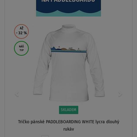
AŽ
- 32
%
NÁŠ
TIP
SKLADEM
Tričko pánské PADDLEBOARDING WHITE lycra dlouhý
rukáv