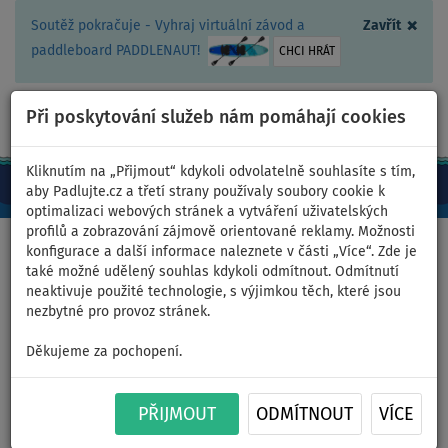
×
Soutěž pokračuje - Vyhraj virtuální závod a
Zavřít
paddleboard PADDLENAUT!
CHCI HRÁT
Při poskytování služeb nám pomáhají cookies
+420 467 409 090
0ks
CZ/Kč
Kliknutím na „Přijmout“ kdykoli odvolatelně souhlasíte s tím,
aby Padlujte.cz a třetí strany používaly soubory cookie k
optimalizaci webových stránek a vytváření uživatelských
profilů a zobrazování zájmově orientované reklamy. Možnosti
Domů
>
Oblečení
>
Trička
>
LYCRA
>
Pánská
konfigurace a další informace naleznete v části „Více“. Zde je
také možné udělený souhlas kdykoli odmítnout. Odmítnutí
neaktivuje použité technologie, s výjimkou těch, které jsou
nezbytné pro provoz stránek.
Tričko pánské
Děkujeme za pochopení.
PADDLEBOARDING PETROL
lycra dlouhý rukáv - velikost:
PŘIJMOUT
ODMÍTNOUT
VÍCE