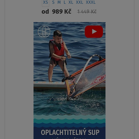
XS
S
M
L
XL
XXL
XXXL
od
989 Kč
1 449 Kč
ZOBRAZIT