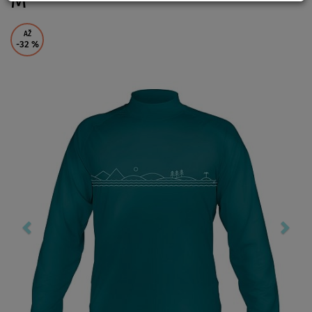
M
AŽ
-32
%
Previous
Nex