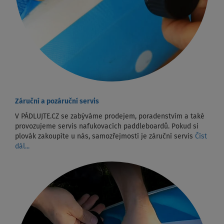
Záruční a pozáruční servis
V PÁDLUJTE.CZ se zabýváme prodejem, poradenstvím a také
provozujeme servis nafukovacích paddleboardů. Pokud si
plovák zakoupíte u nás, samozřejmostí je záruční servis
Číst
dál...