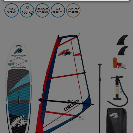
AŽ
PÁDLO
LZE KAJAK
LZE
DOPRAVA
165 kg
V CENĚ
SEDAČKU
PLACHTU
ZDARMA
Previous
Nex