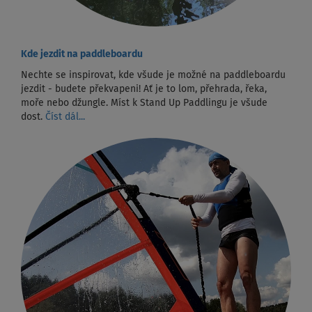
Kde jezdit na paddleboardu
Nechte se inspirovat, kde všude je možné na paddleboardu
jezdit - budete překvapeni! Ať je to lom, přehrada, řeka,
moře nebo džungle. Míst k Stand Up Paddlingu je všude
dost.
Číst dál...