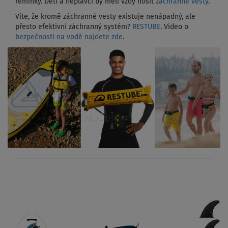
řemínky. Děti a neplavci by měli vždy nosit
záchranné vesty
.
Víte, že kromě záchranné vesty existuje nenápadný, ale
přesto efektivní záchranný systém?
RESTUBE
. Video o
bezpečnosti na vodě najdete zde
.