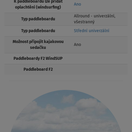
K paddleboardu lze přidat
Ano
oplachtění (windsurfing)
Allround - univerzální,
Typ paddleboardu
všestranný
Typ paddleboardu
Střední univerzální
Možnost připojit kajakovou
Ano
sedačku
Paddleboardy F2 WindSUP
Paddleboard F2