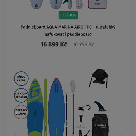
SKLADEM
Paddleboard AQUA MARINA AIRO 11'0 - ultralehký
nafukovací paddleboard
16 899 Kč
16 999 Kč
ZOBRAZIT
PÁDLO
V CENĚ
LZE KAJAK
SEDAČKU
DOPRAVA
ZDARMA