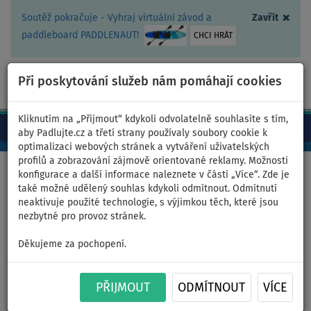
×
Soutěž pokračuje - Vyhraj virtuální závod a
Zavřít
paddleboard PADDLENAUT!
CHCI HRÁT
Při poskytování služeb nám pomáhají cookies
+420 467 409 090
0ks
CZ/Kč
Kliknutím na „Přijmout“ kdykoli odvolatelně souhlasíte s tím,
aby Padlujte.cz a třetí strany používaly soubory cookie k
optimalizaci webových stránek a vytváření uživatelských
profilů a zobrazování zájmově orientované reklamy. Možnosti
Domů
>
Nafukovací paddleboardy
>
Střední univerzální
konfigurace a další informace naleznete v části „Více“. Zde je
také možné udělený souhlas kdykoli odmítnout. Odmítnutí
neaktivuje použité technologie, s výjimkou těch, které jsou
nezbytné pro provoz stránek.
Paddleboard F2 SECTOR 11'5
Děkujeme za pochopení.
BLUE komplet s plachtou -
PŘIJMOUT
ODMÍTNOUT
VÍCE
nafukovací - plocha: 5,0m