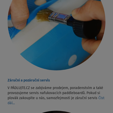
Záruční a pozáruční servis
V PÁDLUJTE.CZ se zabýváme prodejem, poradenstvím a také
provozujeme servis nafukovacích paddleboardů. Pokud si
plovák zakoupíte u nás, samozřejmostí je záruční servis
Číst
dál...