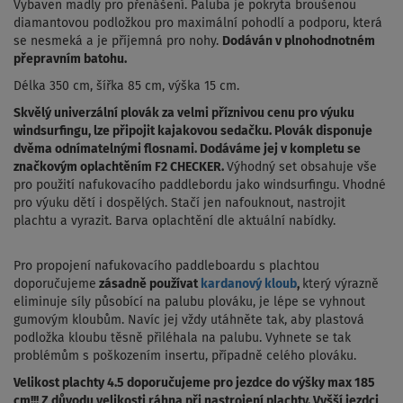
Vybaven madly pro přenášení. Paluba je pokryta
broušenou
diamantovou podložkou pro maximální pohodlí a podporu
, která
se nesmeká a je příjemná pro nohy.
Dodáván v plnohodnotném
přepravním batohu.
Délka 350 cm, šířka 85 cm, výška 15 cm.
Skvělý univerzální plovák za velmi příznivou cenu pro výuku
windsurfingu, lze připojit kajakovou sedačku. Plovák disponuje
dvěma odnímatelnými flosnami. Dodáváme jej v kompletu se
značkovým oplachtěním F2 CHECKER.
Výhodný set obsahuje vše
pro použití nafukovacího paddlebordu jako windsurfingu. Vhodné
pro výuku dětí i dospělých. Stačí jen nafouknout, nastrojit
plachtu a vyrazit. Barva oplachtění dle aktuální nabídky.
Pro propojení nafukovacího paddleboardu s plachtou
doporučujeme
zásadně používat
kardanový kloub
,
který výrazně
eliminuje síly působící na palubu plováku, je lépe se vyhnout
gumovým kloubům. Navíc jej vždy utáhněte tak, aby plastová
podložka kloubu těsně přiléhala na palubu. Vyhnete se tak
problémům s poškozením insertu, případně celého plováku.
Velikost plachty 4.5 doporučujeme pro jezdce do výšky max 185
cm!!! Z důvodu velikosti ráhna při nastrojení plachty. Vyšší jezdci