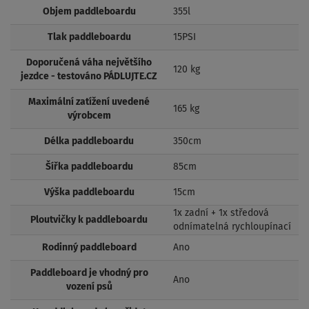
Objem paddleboardu
355l
Tlak paddleboardu
15PSI
Doporučená váha největšího
120 kg
jezdce - testováno PÁDLUJTE.CZ
Maximální zatížení uvedené
165 kg
výrobcem
Délka paddleboardu
350cm
Šířka paddleboardu
85cm
Výška paddleboardu
15cm
1x zadní + 1x středová
Ploutvičky k paddleboardu
odnímatelná rychloupínací
Rodinný paddleboard
Ano
Paddleboard je vhodný pro
Ano
vození psů