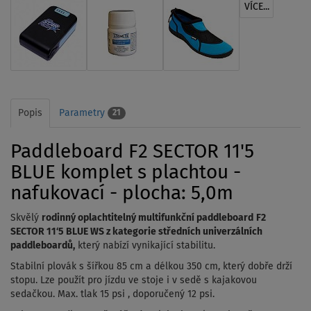
VÍCE...
Popis
Parametry
21
Paddleboard F2 SECTOR 11'5
BLUE komplet s plachtou -
nafukovací - plocha: 5,0m
Skvělý
rodinný oplachtitelný multifunkční paddleboard
F2
SECTOR 11‘5 BLUE WS z kategorie středních univerzálních
paddleboardů,
který nabízí vynikající stabilitu.
Stabilní plovák s šířkou 85 cm a délkou 350 cm, který dobře drží
stopu. Lze použít pro jízdu ve stoje i v sedě s kajakovou
sedačkou. Max. tlak 15 psi , doporučený 12 psi.