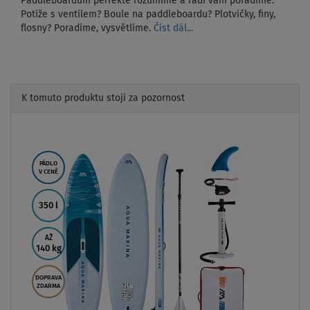
Paddleboardům perfektě rozumíme a rádi vám poradíme.
Potíže s ventilem? Boule na paddleboardu? Plotvičky, finy,
flosny? Poradíme, vysvětlíme.
Číst dál...
K tomuto produktu stojí za pozornost
Previous
Next
PÁDLO
V CENĚ
350 l
AŽ
140 kg
DOPRAVA
ZDARMA