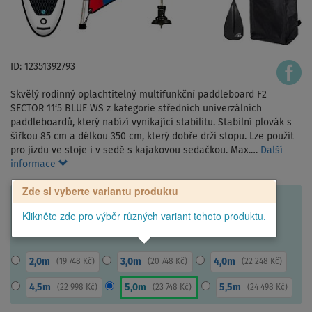
ID: 12351392793
Skvělý rodinný oplachtitelný multifunkční paddleboard F2
SECTOR 11‘5 BLUE WS z kategorie středních univerzálních
paddleboardů, který nabízí vynikající stabilitu. Stabilní plovák s
šířkou 85 cm a délkou 350 cm, který dobře drží stopu. Lze použít
pro jízdu ve stoje i v sedě s kajakovou sedačkou. Max.…
Další
informace
Zde si vyberte variantu produktu
Klikněte zde pro výběr různých variant tohoto produktu.
2,0m
3,0m
4,0m
(
19 748 Kč
)
(
20 748 Kč
)
(
22 248 Kč
)
4,5m
5,0m
5,5m
(
22 998 Kč
)
(
23 748 Kč
)
(
24 498 Kč
)